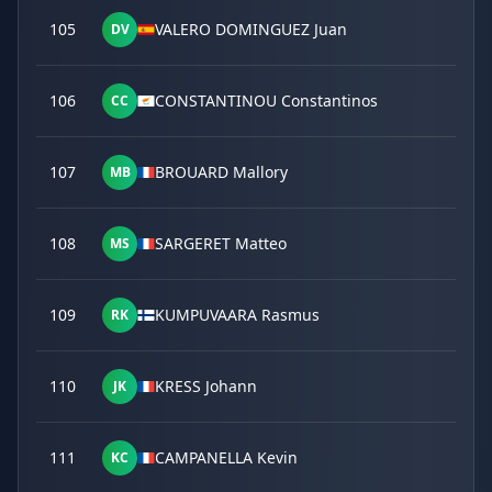
105
VALERO DOMINGUEZ Juan
DV
106
CONSTANTINOU Constantinos
CC
107
BROUARD Mallory
MB
108
SARGERET Matteo
MS
109
KUMPUVAARA Rasmus
RK
110
KRESS Johann
JK
111
CAMPANELLA Kevin
KC