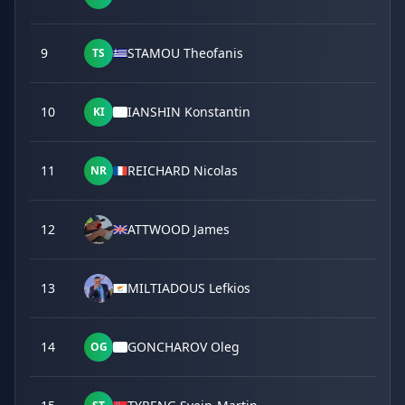
9
STAMOU Theofanis
TS
10
IANSHIN Konstantin
KI
11
REICHARD Nicolas
NR
12
ATTWOOD James
13
MILTIADOUS Lefkios
14
GONCHAROV Oleg
OG