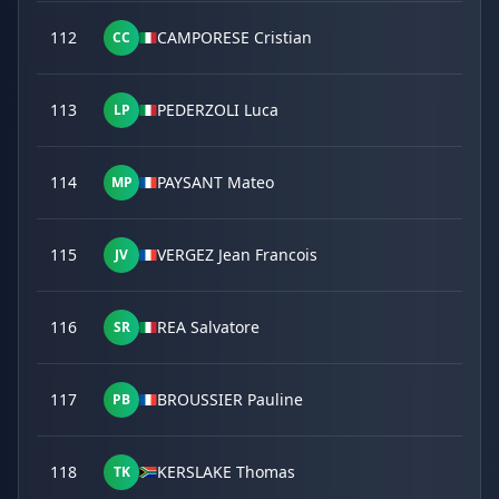
112
CAMPORESE Cristian
CC
113
PEDERZOLI Luca
LP
114
PAYSANT Mateo
MP
115
VERGEZ Jean Francois
JV
116
REA Salvatore
SR
117
BROUSSIER Pauline
PB
118
KERSLAKE Thomas
TK