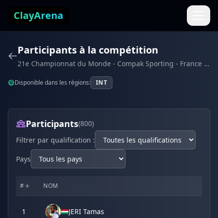
Aller au contenu
ClayArena
Participants à la compétition
21e Championnat du Monde - Compak Sporting - France (août 2025)
Disponible dans les régions:
INT
Participants
(800)
Filtrer par qualification :
Pays
#
NOM
1
JERI Tamas