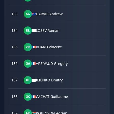
133
GARVIE Andrew
AG
134
LOSEV Roman
RL
135
RUARD Vincent
VR
136
ARSIVAUD Gregory
GA
137
ILIENKO Dmitry
DI
138
CACHAT Guillaume
GC
139
ROBINSON Adrian
AR