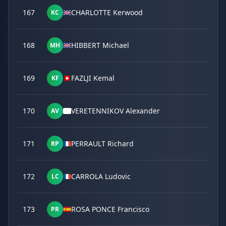
167
CHARLOTTE Kerwood
KC
168
HIBBERT Michael
MH
169
FAZLJI Kemal
KF
170
VERETENNIKOV Alexander
AV
171
PERRAULT Richard
RP
172
CARROLA Ludovic
LC
173
ROSA PONCE Francisco
PR