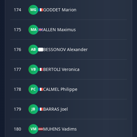
174
GODDET Marion
MG
175
ALLEN Maximus
MA
176
BESSONOV Alexander
AB
177
BERTOLI Veronica
VB
178
CALMEL Philippe
PC
179
BARRAS Joel
JB
180
MUHINS Vadims
VM