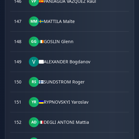
146
PANIAGUA VAZQUEZ Raul
VP
147
MATTILA Malte
MM
148
GOSLIN Glenn
GG
149
ALEXANDER Bogdanov
150
SUNDSTROM Roger
RS
151
RYPNOVSKYI Yaroslav
YR
152
DEGLI ANTONI Mattia
AD