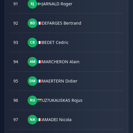
91
JARNALD Roger
RJ
92
DEFARGES Bertrand
BD
93
BEDET Cedric
CB
94
MARCHERON Alain
AM
95
MAERTERN Didier
DM
96
UZ?UKAUSKAS Rojus
RU
97
AMADEI Nicola
NA