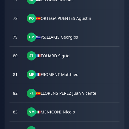
78
ORTEGA PUENTES Agustin
PO
79
PSILLAKIS Georgios
GP
80
TOUARD Sigrid
ST
81
FROMENT Matthieu
MF
82
LLORENS PEREZ Juan Vicente
PL
83
MENICONI Nicolo
NM