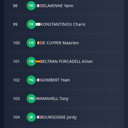
98
DELAVENNE Yann
YD
99
KONSTANTINOU Charis
CK
100
DE CUYPER Maarten
CD
101
BELTRAN FORCADELL Kilian
FB
102
GOMBERT Yoan
YG
103
MANVELL Tony
TM
104
BOURGOGNE Jordy
JB