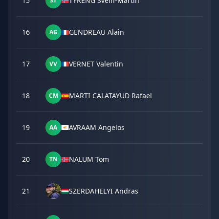
15
TYRENG Svein-Martin
ST
16
GENDREAU Alain
AG
17
VERNET Valentin
VV
18
MARTI CALATAYUD Rafael
CM
19
AVRAAM Angelos
AA
20
NALUM Tom
TN
21
SZERDAHELYI Andras