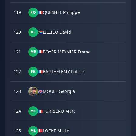
119
QUESNEL Philippe
PQ
120
LILLICO David
DL
121
BOYER MEYNIER Emma
MB
122
BARTHELEMY Patrick
PB
123
MOULE Georgia
124
TORRIERO Marc
MT
125
LOCKE Mikkel
ML