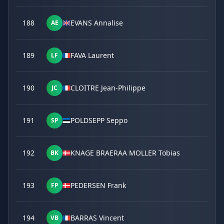
188
EVANS Annalise
AE
189
FAVA Laurent
LF
190
CLOITRE Jean-Philippe
JC
191
POLDSEPP Seppo
SP
192
KNAGE BRAERAA MOLLER Tobias
BK
193
PEDERSEN Frank
FP
194
BARRAS Vincent
VB