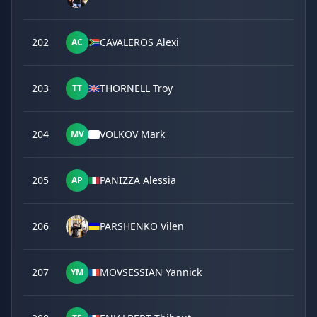
202
CAVALEROS Alexi
AC
203
THORNELL Troy
TT
204
VOLKOV Mark
MV
205
PANIZZA Alessia
AP
206
PARSHENKO Vilen
207
MOVSESSIAN Yannick
YM