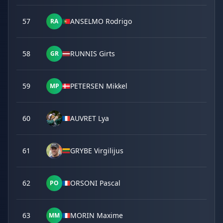
57
ANSELMO Rodrigo
RA
58
RUNNIS Girts
GR
59
PETERSEN Mikkel
MP
60
AUVRET Lya
61
GRYBE Virgilijus
62
ORSONI Pascal
PO
63
MORIN Maxime
MM