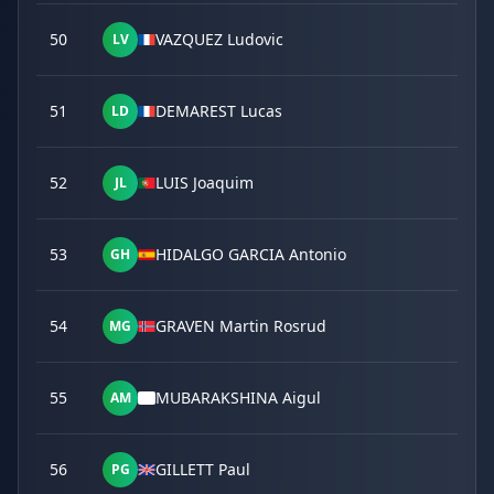
50
VAZQUEZ Ludovic
LV
51
DEMAREST Lucas
LD
52
LUIS Joaquim
JL
53
HIDALGO GARCIA Antonio
GH
54
GRAVEN Martin Rosrud
MG
55
MUBARAKSHINA Aigul
AM
56
GILLETT Paul
PG