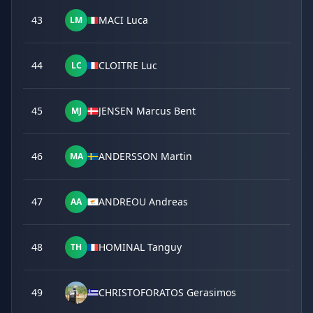
43
MACI Luca
LM
44
CLOITRE Luc
LC
45
JENSEN Marcus Bent
MJ
46
ANDERSSON Martin
MA
47
ANDREOU Andreas
AA
48
HOMINAL Tanguy
TH
49
CHRISTOFORATOS Gerasimos