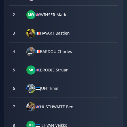
2
WINSER Mark
MW
3
HAVART Bastien
4
BARDOU Charles
5
BRODIE Struan
SB
6
JUHT Emil
7
HUSTHWAITE Ben
8
TIHVAN Veikko
VT