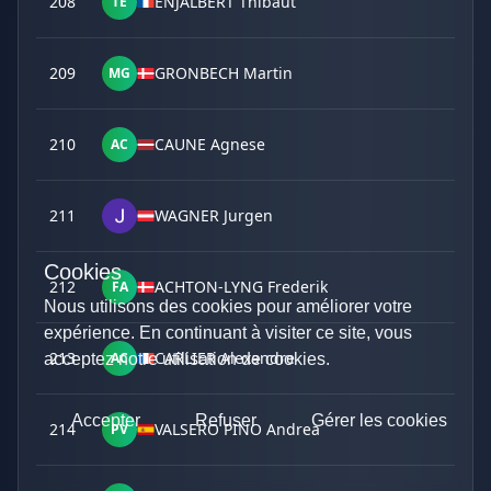
208
ENJALBERT Thibaut
TE
209
GRONBECH Martin
MG
210
CAUNE Agnese
AC
211
WAGNER Jurgen
Cookies
212
ACHTON-LYNG Frederik
FA
Nous utilisons des cookies pour améliorer votre
expérience. En continuant à visiter ce site, vous
213
CARLIER Alexandre
AC
acceptez notre utilisation de cookies.
Accepter
Refuser
Gérer les cookies
214
VALSERO PINO Andrea
PV