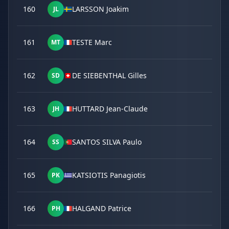
160
LARSSON Joakim
JL
161
TESTE Marc
MT
162
DE SIEBENTHAL Gilles
SD
163
HUTTARD Jean-Claude
JH
164
SANTOS SILVA Paulo
SS
165
KATSIOTIS Panagiotis
PK
166
HALGAND Patrice
PH