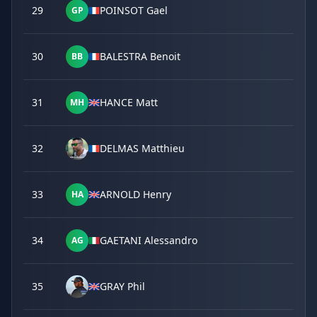
29
POINSOT Gael
GP
30
BALESTRA Benoit
BB
31
HANCE Matt
MH
32
DELMAS Matthieu
33
ARNOLD Henry
HA
34
GAETANI Alessandro
AG
35
GRAY Phil