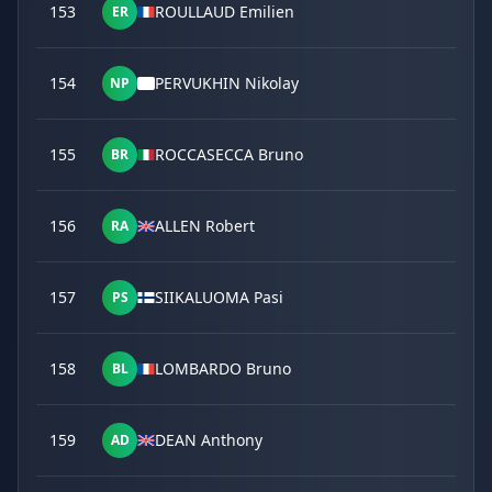
153
ROULLAUD Emilien
ER
154
PERVUKHIN Nikolay
NP
155
ROCCASECCA Bruno
BR
156
ALLEN Robert
RA
157
SIIKALUOMA Pasi
PS
158
LOMBARDO Bruno
BL
159
DEAN Anthony
AD