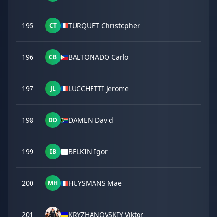
195
TURQUET Christopher
CT
196
BALTONADO Carlo
CB
197
LUCCHETTI Jerome
JL
198
DAMEN David
DD
199
BELKIN Igor
IB
200
HUYSMANS Mae
MH
201
KRYZHANOVSKIY Viktor