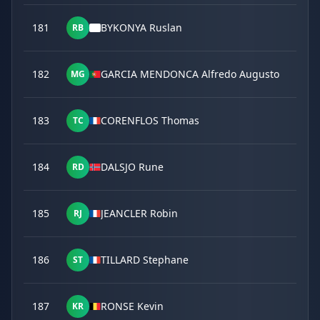
181
BYKONYA Ruslan
RB
182
GARCIA MENDONCA Alfredo Augusto
MG
183
CORENFLOS Thomas
TC
184
DALSJO Rune
RD
185
JEANCLER Robin
RJ
186
TILLARD Stephane
ST
187
RONSE Kevin
KR