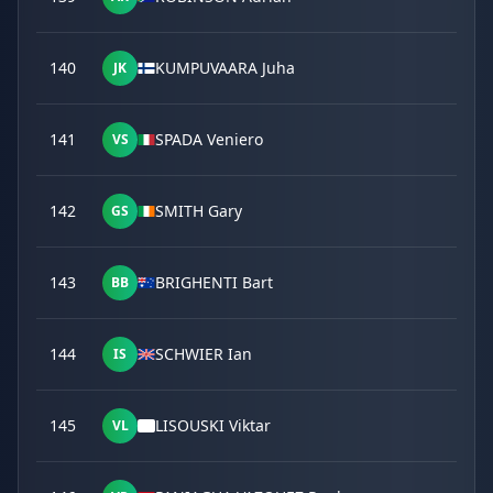
140
KUMPUVAARA Juha
JK
141
SPADA Veniero
VS
142
SMITH Gary
GS
143
BRIGHENTI Bart
BB
144
SCHWIER Ian
IS
145
LISOUSKI Viktar
VL