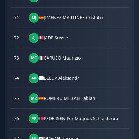
71
JIMENEZ MARTINEZ Cristobal
MJ
72
JADE Sussie
SJ
73
CARUSO Maurizio
MC
74
BELOV Aleksandr
AB
75
ROMERO MILLAN Fabian
MR
76
PEDERSEN Per Magnus Schjelderup
PP
77
GIOVANI Iasonas
IG