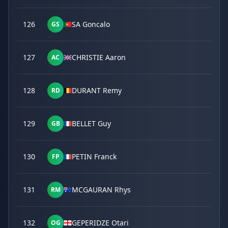
126
SA Goncalo
GS
127
CHRISTIE Aaron
AC
128
DURANT Remy
RD
129
BELLET Guy
GB
130
PETIN Franck
FP
131
MCGAURAN Rhys
RM
132
GEPERIDZE Otari
OG