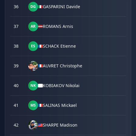
36
GASPARINI Davide
DG
37
ROMANS Arnis
AR
38
SCHACK Etienne
ES
39
AUVRET Christophe
40
KOBIAKOV Nikolai
NK
41
SALINAS Mickael
MS
42
SHARPE Madison