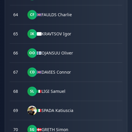
64
FAULDS Charlie
CF
65
KRAVTSOV Igor
IK
66
OJANSUU Oliver
OO
67
DAVIES Connor
CD
68
LIGI Samuel
SL
69
SPADA Katiuscia
70
GRETH Simon
SG