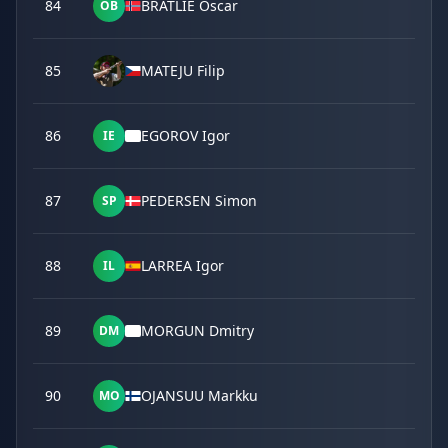
84
BRATLIE Oscar
OB
85
MATEJU Filip
86
EGOROV Igor
IE
87
PEDERSEN Simon
SP
88
LARREA Igor
IL
89
MORGUN Dmitry
DM
90
OJANSUU Markku
MO