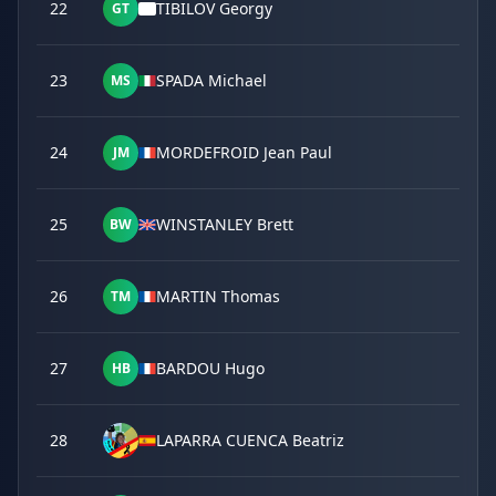
22
TIBILOV Georgy
GT
23
SPADA Michael
MS
24
MORDEFROID Jean Paul
JM
25
WINSTANLEY Brett
BW
26
MARTIN Thomas
TM
27
BARDOU Hugo
HB
28
LAPARRA CUENCA Beatriz