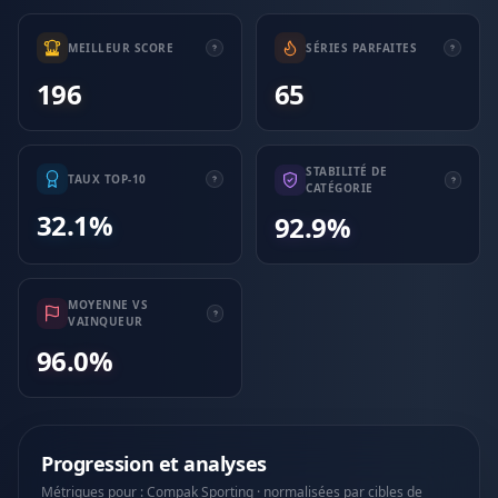
MEILLEUR SCORE
SÉRIES PARFAITES
196
65
STABILITÉ DE
TAUX TOP-10
CATÉGORIE
32.1%
92.9%
MOYENNE VS
VAINQUEUR
96.0%
Progression et analyses
Métriques pour : Compak Sporting · normalisées par cibles de