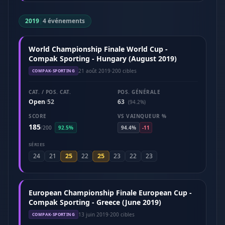
2019
|
4 événements
World Championship Finale World Cup -
Compak Sporting - Hungary (August 2019)
21 août 2019
·
200 cibles
COMPAK-SPORTING
CAT. / POS. CAT.
POS. GÉNÉRALE
Open
52
63
/
(94.2%)
SCORE
VS VAINQUEUR %
185
/
200
92.5%
94.4%
-11
SÉRIES
25
25
24
21
22
23
22
23
European Championship Finale European Cup -
Compak Sporting - Greece (June 2019)
13 juin 2019
·
200 cibles
COMPAK-SPORTING