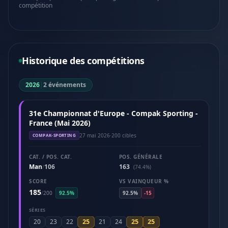
compétition
Historique des compétitions
2026
|
2 événements
31e Championnat d'Europe - Compak Sporting -
France (Mai 2026)
27 mai 2026
·
200 cibles
COMPAK-SPORTING
CAT. / POS. CAT.
POS. GÉNÉRALE
Man
106
163
/
(74.4%)
SCORE
VS VAINQUEUR %
185
/
200
92.5%
92.5%
-15
SÉRIES
25
25
25
20
23
22
21
24