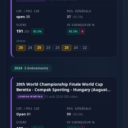
CAT. / POS. CAT.
POS. GÉNÉRALE
open
35
37
/
(95.5%)
SCORE
VS VAINQUEUR %
191
/
200
95.5%
95.5%
-9
SÉRIES
25
25
25
24
23
23
24
22
2024
|
3 événements
20th World Championship Finale World Cup
Beretta - Compak Sporting - Hungary (August
2024)
15 août 2024
·
200 cibles
COMPAK-SPORTING
CAT. / POS. CAT.
POS. GÉNÉRALE
Open
81
99
/
(90.6%)
SCORE
VS VAINQUEUR %