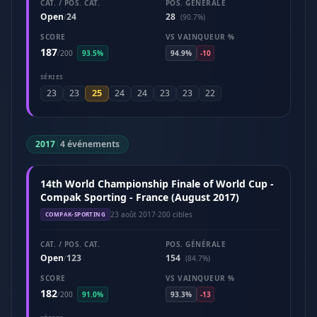
CAT. / POS. CAT.
POS. GÉNÉRALE
Open
24
28
/
(90.7%)
SCORE
VS VAINQUEUR %
187
/
200
93.5%
94.9%
-10
SÉRIES
25
23
23
24
24
23
23
22
2017
|
4 événements
14th World Championship Finale of World Cup -
Compak Sporting - France (August 2017)
23 août 2017
·
200 cibles
COMPAK-SPORTING
CAT. / POS. CAT.
POS. GÉNÉRALE
Open
123
154
/
(84.7%)
SCORE
VS VAINQUEUR %
182
/
200
91.0%
93.3%
-13