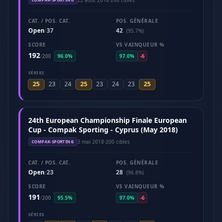
CAT. / POS. CAT.
POS. GÉNÉRALE
Open
37
42
/
(95.7%)
SCORE
VS VAINQUEUR %
192
/
200
96.0%
97.0%
-6
SÉRIES
25
25
25
23
24
23
24
23
24th European Championship Finale European
Cup - Compak Sporting - Cyprus (May 2018)
3 mai 2018
·
200 cibles
COMPAK-SPORTING
CAT. / POS. CAT.
POS. GÉNÉRALE
Open
23
28
/
(96.8%)
SCORE
VS VAINQUEUR %
191
/
200
95.5%
97.0%
-6
SÉRIES