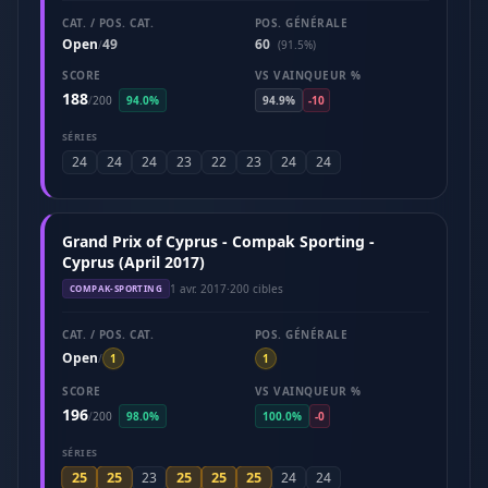
CAT. / POS. CAT.
POS. GÉNÉRALE
Open
49
60
/
(91.5%)
SCORE
VS VAINQUEUR %
188
/
200
94.0%
94.9%
-10
SÉRIES
24
24
24
23
22
23
24
24
Grand Prix of Cyprus - Compak Sporting -
Cyprus (April 2017)
1 avr. 2017
·
200 cibles
COMPAK-SPORTING
CAT. / POS. CAT.
POS. GÉNÉRALE
Open
/
1
1
SCORE
VS VAINQUEUR %
196
/
200
98.0%
100.0%
-0
SÉRIES
25
25
25
25
25
23
24
24