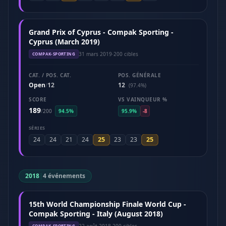
Grand Prix of Cyprus - Compak Sporting -
Cyprus (March 2019)
31 mars 2019
·
200 cibles
COMPAK-SPORTING
CAT. / POS. CAT.
POS. GÉNÉRALE
Open
12
12
/
(97.4%)
SCORE
VS VAINQUEUR %
189
/
200
94.5%
95.9%
-8
SÉRIES
25
25
24
24
21
24
23
23
2018
|
4 événements
15th World Championship Finale World Cup -
Compak Sporting - Italy (August 2018)
22 août 2018
·
200 cibles
COMPAK-SPORTING