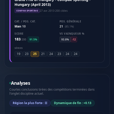
Hungary (April 2013)
27 avr. 2013
·
200 cibles
COMPAK-SPORTING
CAT. / POS. CAT.
POS. GÉNÉRALE
Man
10
21
/
(85.1%)
SCORE
VS VAINQUEUR %
183
/
200
91.5%
93.8%
-12
SÉRIES
25
19
23
21
24
23
24
24
Analyses
Courtes conclusions tirées des compétitions terminées dans
l'onglet discipline actuel.
Région la plus forte : II
Dynamique de fin : +0.13