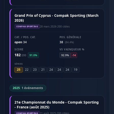
Grand Prix of Cyprus - Compak Sporting (March
2026)
28 mars 2026
·
200 cibles
COMPAK-SPORTING
CAT. / POS. CAT.
POS. GÉNÉRALE
open
34
38
/
(84.4%)
SCORE
VS VAINQUEUR %
182
/
200
91.0%
92.9%
-14
SÉRIES
25
22
23
21
24
24
24
19
2025
|
1 événements
21e Championnat du Monde - Compak Sporting
- France (août 2025)
21 août 2025
·
200 cibles
COMPAK-SPORTING