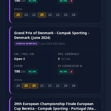
190
/
200
95.0%
96.0%
-8
SÉRIES
25
25
24
22
24
23
23
24
Grand Prix of Denmark - Compak Sporting -
Denmark (June 2024)
7 juin 2024
·
200 cibles
COMPAK-SPORTING
CAT. / POS. CAT.
POS. GÉNÉRALE
Open
8
9
/
(97.3%)
SCORE
VS VAINQUEUR %
190
/
200
95.0%
96.9%
-6
SÉRIES
25
25
24
23
23
22
24
24
29th European Championship Finale European
Cup Beretta - Compak Sporting - Portugal (May