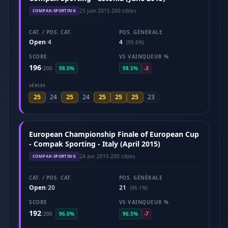
25 juin 2015
·
200 cibles
COMPAK-SPORTING
CAT. / POS. CAT.
POS. GÉNÉRALE
Open
4
4
/
(99.6%)
SCORE
VS VAINQUEUR %
196
/
200
98.0%
98.5%
-3
SÉRIES
25
25
25
25
25
24
24
23
European Championship Finale of European Cup
- Compak Sporting - Italy (April 2015)
24 avr. 2015
·
200 cibles
COMPAK-SPORTING
CAT. / POS. CAT.
POS. GÉNÉRALE
Open
20
21
/
(96.1%)
SCORE
VS VAINQUEUR %
192
/
200
96.0%
96.5%
-7