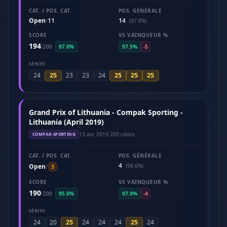
CAT. / POS. CAT.
POS. GÉNÉRALE
Open
11
14
/
(97.8%)
SCORE
VS VAINQUEUR %
194
/
200
97.0%
97.5%
-5
SÉRIES
25
25
25
25
24
23
23
24
Grand Prix of Lithuania - Compak Sporting -
Lithuania (April 2019)
13 avr. 2019
·
200 cibles
COMPAK-SPORTING
CAT. / POS. CAT.
POS. GÉNÉRALE
4
Open
(98.6%)
/
3
SCORE
VS VAINQUEUR %
190
/
200
95.0%
97.9%
-4
SÉRIES
25
25
24
20
24
24
24
24