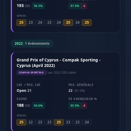
193
/
200
96.5%
97.0%
-6
SÉRIES
25
25
25
23
24
23
24
24
2022
|
1 événements
Grand Prix of Cyprus - Compak Sporting -
Cyprus (April 2022)
2 avr. 2022
·
200 cibles
COMPAK-SPORTING
CAT. / POS. CAT.
POS. GÉNÉRALE
Open
21
22
/
(91.0%)
SCORE
VS VAINQUEUR %
188
/
200
94.0%
95.9%
-8
SÉRIES
25
25
22
23
23
23
23
24