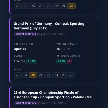
SÉRIES
25
23
21
24
20
23
22
24
Grand Prix of Germany - Compak Sporting -
Germany (July 2017)
14 juil. 2017
·
200 cibles
COMPAK-SPORTING
CAT. / POS. CAT.
POS. GÉNÉRALE
Open
18
26
/
(79.0%)
SCORE
VS VAINQUEUR %
182
/
200
91.0%
95.8%
-8
SÉRIES
25
20
24
21
23
23
23
23
23rd European Championship Finale of
European Cup - Compak Sporting - Poland (May
2017)
11 mai 2017
·
200 cibles
COMPAK-SPORTING