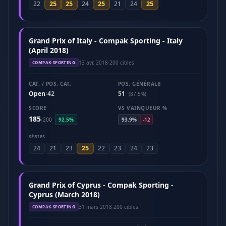
25
25
25
25
22
24
21
24
Grand Prix of Italy - Compak Sporting - Italy
(April 2018)
13 avr. 2018
·
200 cibles
COMPAK-SPORTING
CAT. / POS. CAT.
POS. GÉNÉRALE
Open
42
51
/
(87.5%)
SCORE
VS VAINQUEUR %
185
/
200
92.5%
93.9%
-12
SÉRIES
25
24
21
23
22
23
24
23
Grand Prix of Cyprus - Compak Sporting -
Cyprus (March 2018)
31 mars 2018
·
200 cibles
COMPAK-SPORTING