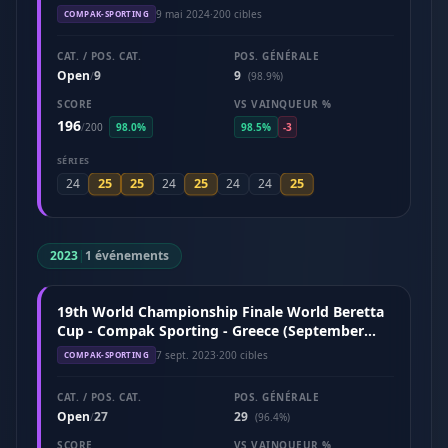
2024)
9 mai 2024
·
200 cibles
COMPAK-SPORTING
CAT. / POS. CAT.
POS. GÉNÉRALE
Open
9
9
/
(98.9%)
SCORE
VS VAINQUEUR %
196
/
200
98.0%
98.5%
-3
SÉRIES
25
25
25
25
24
24
24
24
2023
|
1 événements
19th World Championship Finale World Beretta
Cup - Compak Sporting - Greece (September
2023)
7 sept. 2023
·
200 cibles
COMPAK-SPORTING
CAT. / POS. CAT.
POS. GÉNÉRALE
Open
27
29
/
(96.4%)
SCORE
VS VAINQUEUR %