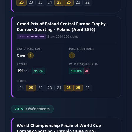
25
25
25
23
23
24
22
22
Grand Prix of Poland Central Europe Trophy -
Compak Sporting - Poland (April 2016)
16 avr. 2016
·
200 cibles
COMPAK-SPORTING
CAT. / POS. CAT.
POS. GÉNÉRALE
Open
/
1
1
SCORE
VS VAINQUEUR %
191
/
200
95.5%
100.0%
-0
SÉRIES
25
25
25
24
22
23
24
23
2015
|
3 événements
World Championship Finale of World Cup -
Compak Sporting - Estonia (June 2015)