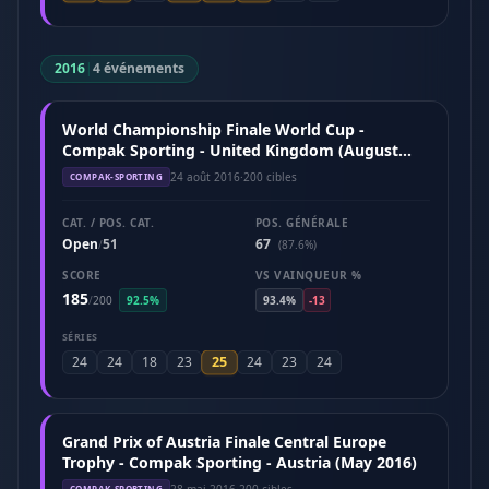
2016
|
4 événements
World Championship Finale World Cup -
Compak Sporting - United Kingdom (August
2016)
24 août 2016
·
200 cibles
COMPAK-SPORTING
CAT. / POS. CAT.
POS. GÉNÉRALE
Open
51
67
/
(87.6%)
SCORE
VS VAINQUEUR %
185
/
200
92.5%
93.4%
-13
SÉRIES
25
24
24
18
23
24
23
24
Grand Prix of Austria Finale Central Europe
Trophy - Compak Sporting - Austria (May 2016)
28 mai 2016
·
200 cibles
COMPAK-SPORTING