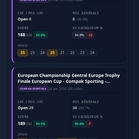
CAT. / POS. CAT.
POS. GÉNÉRALE
Open
8
8
/
(94.8%)
SCORE
VS VAINQUEUR %
188
/
200
94.0%
94.9%
-10
SÉRIES
25
25
23
24
21
23
23
24
European Championship Central Europe Trophy
Finale European Cup - Compak Sporting -
Hungary (April 2016)
28 avr. 2016
·
200 cibles
COMPAK-SPORTING
CAT. / POS. CAT.
POS. GÉNÉRALE
Open
29
34
/
(94.7%)
SCORE
VS VAINQUEUR %
189
/
200
94.5%
96.4%
-7
SÉRIES