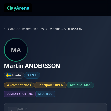
Aller au contenu
ClayArena
/
Catalogue des tireurs
Martin ANDERSSON
MA
Martin ANDERSSON
Suède
S.S.S.F.
43 compétitions
Principale : OPEN
Actuelle : Man
COMPAK SPORTING
SPORTING
TAILLE