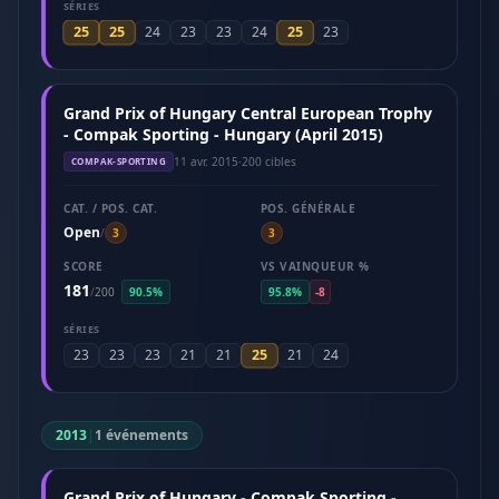
SÉRIES
25
25
25
24
23
23
24
23
Grand Prix of Hungary Central European Trophy
- Compak Sporting - Hungary (April 2015)
11 avr. 2015
·
200 cibles
COMPAK-SPORTING
CAT. / POS. CAT.
POS. GÉNÉRALE
Open
/
3
3
SCORE
VS VAINQUEUR %
181
/
200
90.5%
95.8%
-8
SÉRIES
25
23
23
23
21
21
21
24
2013
|
1 événements
Grand Prix of Hungary - Compak Sporting -