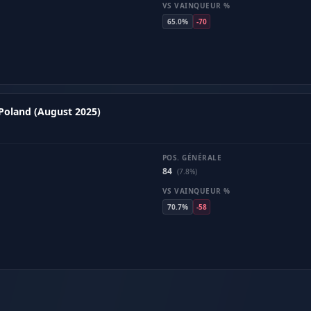
VS VAINQUEUR %
65.0%
-70
 Poland (August 2025)
POS. GÉNÉRALE
84
(7.8%)
VS VAINQUEUR %
70.7%
-58