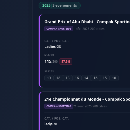
2025
|
3 événements
Grand Prix of Abu Dhabi - Compak Sportin
1 déc. 2025
·
200 cibles
COMPAK-SPORTING
CAT. / POS. CAT.
Ladies
28
/
SCORE
115
/
200
57.5%
SÉRIES
13
18
13
16
14
16
15
10
21e Championnat du Monde - Compak Sport
21 août 2025
·
200 cibles
COMPAK-SPORTING
CAT. / POS. CAT.
lady
78
/