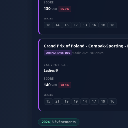
SCORE
130
/
200
65.0%
SÉRIES
18
14
16
17
13
16
18
18
Grand Prix of Poland - Compak-Sporting -
9 août 2025
·
200 cibles
COMPAK-SPORTING
CAT. / POS. CAT.
Ladies
9
/
SCORE
140
/
200
70.0%
SÉRIES
15
21
19
19
14
17
19
16
2024
|
3 événements