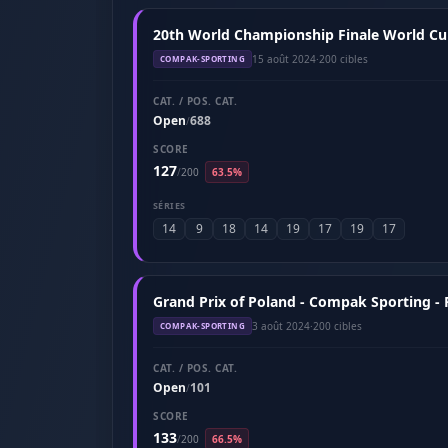
20th World Championship Finale World Cu
15 août 2024
·
200 cibles
COMPAK-SPORTING
CAT. / POS. CAT.
Open
688
/
SCORE
127
/
200
63.5%
SÉRIES
14
9
18
14
19
17
19
17
Grand Prix of Poland - Compak Sporting -
3 août 2024
·
200 cibles
COMPAK-SPORTING
CAT. / POS. CAT.
Open
101
/
SCORE
133
/
200
66.5%