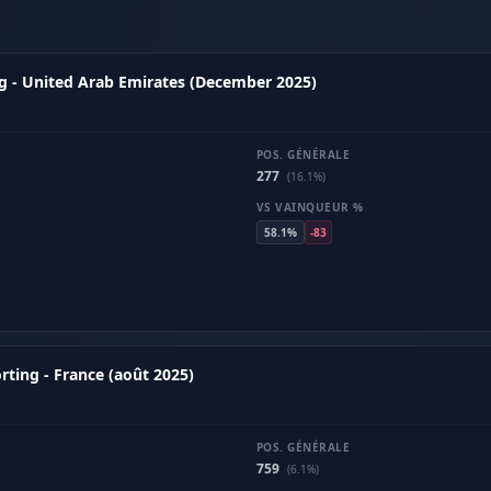
g - United Arab Emirates (December 2025)
POS. GÉNÉRALE
277
(16.1%)
VS VAINQUEUR %
58.1%
-83
ing - France (août 2025)
POS. GÉNÉRALE
759
(6.1%)