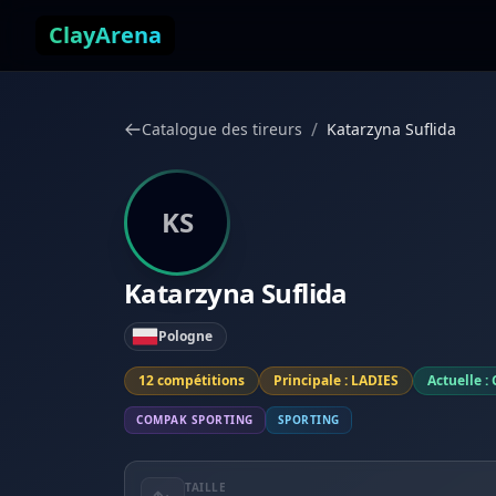
Aller au contenu
ClayArena
/
Catalogue des tireurs
Katarzyna Suflida
KS
Katarzyna Suflida
Pologne
12 compétitions
Principale : LADIES
Actuelle : 
COMPAK SPORTING
SPORTING
TAILLE