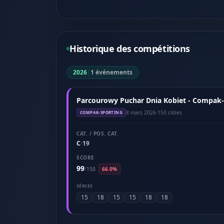
Historique des compétitions
2026
|
1 événements
Parcourowy Puchar Dnia Kobiet - Compak-
8 mars 2026
·
150 cibles
COMPAK-SPORTING
CAT. / POS. CAT.
C
19
/
SCORE
99
/
150
66.0%
SÉRIES
15
18
15
15
18
18