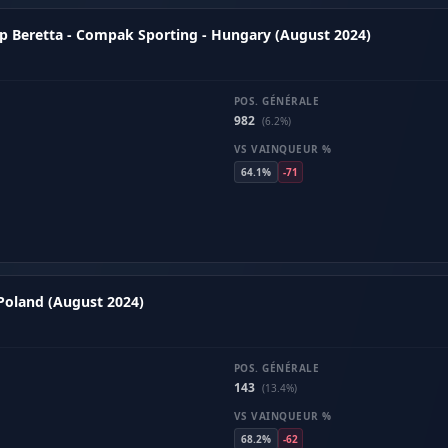
p Beretta - Compak Sporting - Hungary (August 2024)
POS. GÉNÉRALE
982
(6.2%)
VS VAINQUEUR %
64.1%
-71
 Poland (August 2024)
POS. GÉNÉRALE
143
(13.4%)
VS VAINQUEUR %
68.2%
-62