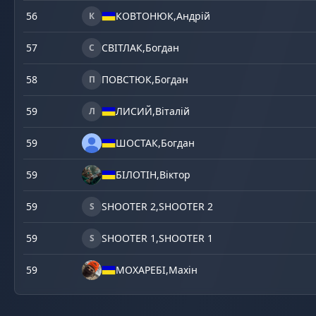
56
КОВТОНЮК,
Андрій
К
57
СВІТЛАК,
Богдан
С
58
ПОВСТЮК,
Богдан
П
59
ЛИСИЙ,
Віталій
Л
59
ШОСТАК,
Богдан
59
БІЛОТІН,
Віктор
59
SHOOTER 2,
SHOOTER 2
S
59
SHOOTER 1,
SHOOTER 1
S
59
МОХАРЕБІ,
Махін