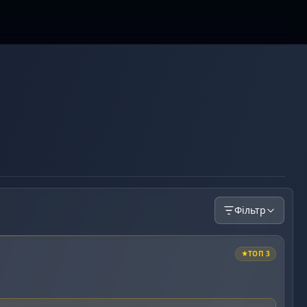
Фільтр
ТОП 3