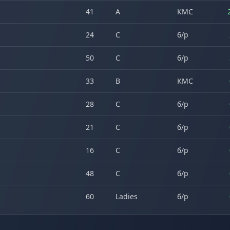
41
A
КМС
24
C
б/р
50
C
б/р
33
B
КМС
28
C
б/р
21
C
б/р
16
C
б/р
48
C
б/р
60
Ladies
б/р