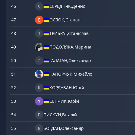
46
СЕРЕДНЯК,
Денис
С
47
ОСІЮК,
Степан
48
ТРИБРАТ,
Станіслав
Т
49
ПОДОЛЯКА,
Марина
50
ГАЛАГАН,
Олександр
Г
51
НАПОРЧУК,
Михайло
52
КОРДУБАН,
Юрій
К
53
СЕНЧИК,
Юрій
54
ПИСКУН,
Віталій
П
55
БОГДАН,
Олександр
Б