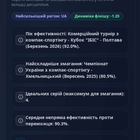
вкладці дисципліни.
Найсильніший регіон: UA
Динаміка фінішу: -1.20
Пік ефективності: Комерційний турнір з
компак-спортінгу - Кубок "ІБІС" - Полтава
(Березень 2026) (92.0%).
Найскладніше змагання: Чемпіонат
України з компак-спортінгу -
Хмельницький (Вересень 2025) (80.5%).
Ідеальних серій (максимум для змагання):
4.
Середня непряма ефективність проти
переможця: 90.3%.