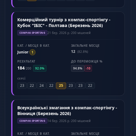
Комерційний турнір з компак-спортінгу -
Кубок "ІБІС" - Полтава (Березень 2026)
21 бер. 2026 р.
·
200 мішеней
COMPAK-SPORTING
КАТ. / МІСЦЕ В КАТ.
ЗАГАЛЬНЕ МІСЦЕ
12
Junior
(82.8%)
/
1
РЕЗУЛЬТАТ
ДО ПЕРЕМОЖЦЯ %
184
/
200
92.0%
94.8%
-10
СЕРІЇ
25
23
22
24
22
23
23
22
Всеукраїнські змагання з компак-спортінгу -
Вінниця (Березень 2026)
14 бер. 2026 р.
·
200 мішеней
COMPAK-SPORTING
КАТ. / МІСЦЕ В КАТ.
ЗАГАЛЬНЕ МІСЦЕ