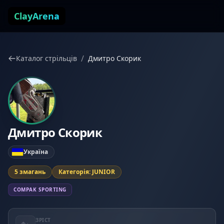
Перейти до змісту
ClayArena
/
Каталог стрільців
Дмитро Скорик
Дмитро Скорик
Україна
5 змагань
Категорія: JUNIOR
COMPAK SPORTING
ЗРІСТ