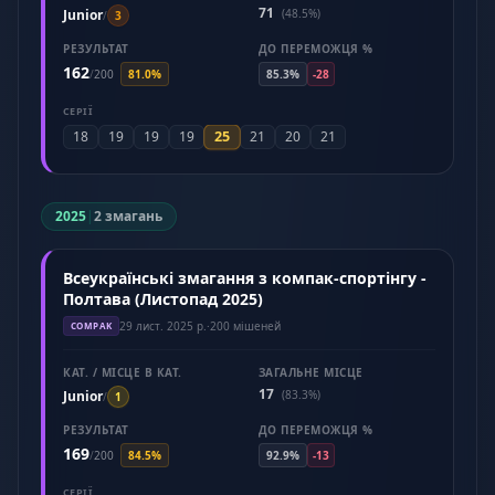
71
Junior
(48.5%)
/
3
РЕЗУЛЬТАТ
ДО ПЕРЕМОЖЦЯ %
162
/
200
81.0%
85.3%
-28
СЕРІЇ
25
18
19
19
19
21
20
21
2025
|
2 змагань
Всеукраїнські змагання з компак-спортінгу -
Полтава (Листопад 2025)
29 лист. 2025 р.
·
200 мішеней
COMPAK
КАТ. / МІСЦЕ В КАТ.
ЗАГАЛЬНЕ МІСЦЕ
17
Junior
(83.3%)
/
1
РЕЗУЛЬТАТ
ДО ПЕРЕМОЖЦЯ %
169
/
200
84.5%
92.9%
-13
СЕРІЇ