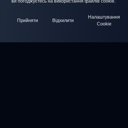
ви погоджуєтесь на використання файлів cookie.
Налаштування
Прийняти
Відхилити
Cookie
ClayArena
Платформа для проведення та участі в змаганнях.
Розвивайте свої навички та змагайтесь з найкращими
майстрами.
Змагання
Стенди