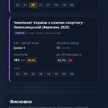
25
23
21
21
21
19
19
20
Чемпіонат України з компак-спортінгу -
Хмельницький (Вересень 2025)
25 вер. 2025 р.
·
200 мішеней
COMPAK
КАТ. / МІСЦЕ В КАТ.
ЗАГАЛЬНЕ МІСЦЕ
Junior
4
74
/
(56.5%)
РЕЗУЛЬТАТ
ДО ПЕРЕМОЖЦЯ %
161
/
200
80.5%
86.1%
-26
СЕРІЇ
23
18
22
20
19
19
20
20
Висновки
Короткі висновки по завершених змаганнях у поточній