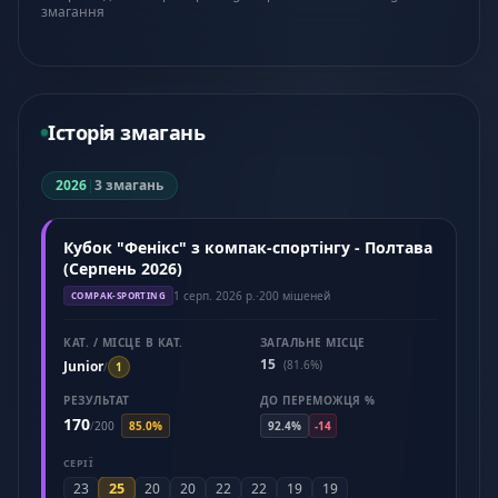
змагання
Історія змагань
2026
|
3 змагань
Кубок "Фенікс" з компак-спортінгу - Полтава
(Серпень 2026)
1 серп. 2026 р.
·
200 мішеней
COMPAK-SPORTING
КАТ. / МІСЦЕ В КАТ.
ЗАГАЛЬНЕ МІСЦЕ
15
Junior
(81.6%)
/
1
РЕЗУЛЬТАТ
ДО ПЕРЕМОЖЦЯ %
170
/
200
85.0%
92.4%
-14
СЕРІЇ
25
23
20
20
22
22
19
19