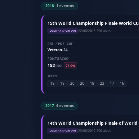
2018
|
1 eventos
15th World Championship Finale World Cup
22/08/2018
·
200 alvos
COMPAK-SPORTING
CAT. / POS. CAT.
Veteran
24
/
PONTUAÇÃO
152
/
200
76.0%
SÉRIES
19
19
20
20
18
23
17
16
2017
|
4 eventos
14th World Championship Finale of World 
23/08/2017
·
200 alvos
COMPAK-SPORTING