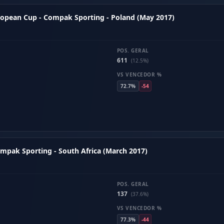
ropean Cup - Compak Sporting - Poland (May 2017)
POS. GERAL
611
(12.5%)
VS VENCEDOR %
72.7%
-54
ompak Sporting - South Africa (March 2017)
POS. GERAL
137
(37.6%)
VS VENCEDOR %
77.3%
-44