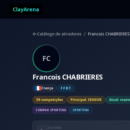
Pular para o conteúdo
ClayArena
/
Catálogo de atiradores
Francois CHABRIERES
FC
Francois CHABRIERES
França
F.F.B.T.
59 competições
Principal: SENIOR
Atual: mast
COMPAK SPORTING
SPORTING
ALTURA