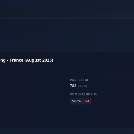
ng - France (August 2025)
POS. GERAL
782
(3.2%)
VS VENCEDOR %
58.0%
-84