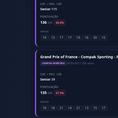
CAT. / POS. CAT.
Senior
115
/
PONTUAÇÃO
136
/
200
68.0%
SÉRIES
19
13
17
17
19
16
20
15
Grand Prix of France - Compak Sporting - 
26/05/2017
·
200 alvos
COMPAK-SPORTING
CAT. / POS. CAT.
Senior
39
/
PONTUAÇÃO
135
/
200
67.5%
SÉRIES
16
18
21
14
21
13
15
17