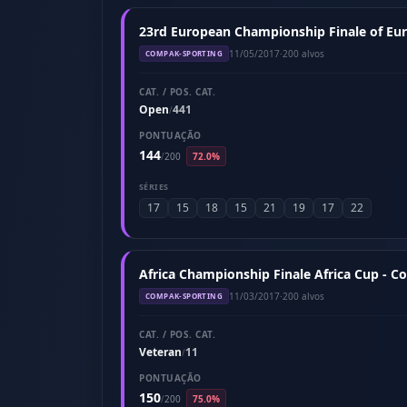
23rd European Championship Finale of Eu
11/05/2017
·
200 alvos
COMPAK-SPORTING
CAT. / POS. CAT.
Open
441
/
PONTUAÇÃO
144
/
200
72.0%
SÉRIES
17
15
18
15
21
19
17
22
Africa Championship Finale Africa Cup - C
11/03/2017
·
200 alvos
COMPAK-SPORTING
CAT. / POS. CAT.
Veteran
11
/
PONTUAÇÃO
150
/
200
75.0%