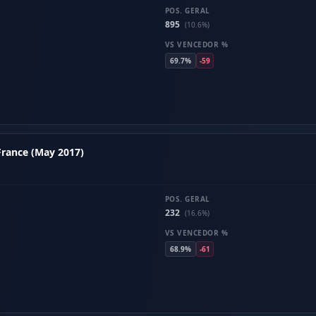
POS. GERAL
895
(10.6%)
VS VENCEDOR %
69.7%
-59
France (May 2017)
POS. GERAL
232
(16.6%)
VS VENCEDOR %
68.9%
-61