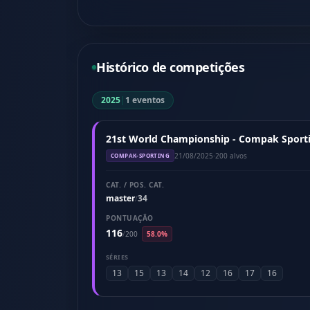
Histórico de competições
2025
|
1 eventos
21st World Championship - Compak Sporti
21/08/2025
·
200 alvos
COMPAK-SPORTING
CAT. / POS. CAT.
master
34
/
PONTUAÇÃO
116
/
200
58.0%
SÉRIES
13
15
13
14
12
16
17
16