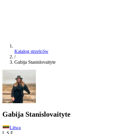
Katalog strzelców
/
Gabija Stanislovaityte
Gabija Stanislovaityte
Litwa
L.S.F.