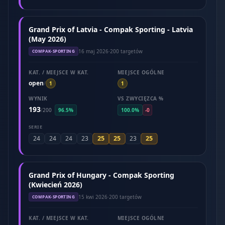
Grand Prix of Latvia - Compak Sporting - Latvia
(May 2026)
16 maj 2026
·
200 targetów
COMPAK-SPORTING
KAT. / MIEJSCE W KAT.
MIEJSCE OGÓLNE
open
/
1
1
WYNIK
VS ZWYCIĘZCA %
193
/
200
96.5%
100.0%
-0
SERIE
25
25
25
24
24
24
23
23
Grand Prix of Hungary - Compak Sporting
(Kwiecień 2026)
15 kwi 2026
·
200 targetów
COMPAK-SPORTING
KAT. / MIEJSCE W KAT.
MIEJSCE OGÓLNE