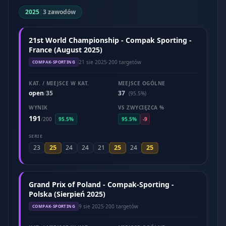
2025
|
3 zawodów
21st World Championship - Compak Sporting -
France (August 2025)
21 sie 2025
·
200 targetów
COMPAK-SPORTING
KAT. / MIEJSCE W KAT.
MIEJSCE OGÓLNE
open
35
37
/
(95.5%)
WYNIK
VS ZWYCIĘZCA %
191
/
200
95.5%
95.5%
-9
SERIE
25
25
25
23
24
24
21
24
Grand Prix of Poland - Compak-Sporting -
Polska (Sierpień 2025)
9 sie 2025
·
200 targetów
COMPAK-SPORTING