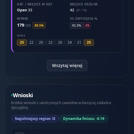
KAT. / MIEJSCE W KAT.
MIEJSCE OGÓLNE
Open
33
42
/
(81.1%)
WYNIK
VS ZWYCIĘZCA %
179
/
200
89.5%
92.3%
-15
SERIE
25
25
22
20
22
20
24
21
Wczytaj więcej
Wnioski
Krótkie wnioski z ukończonych zawodów w bieżącej zakładce
dyscypliny.
Najsilniejszy region: II
Dynamika finiszu: -0.19