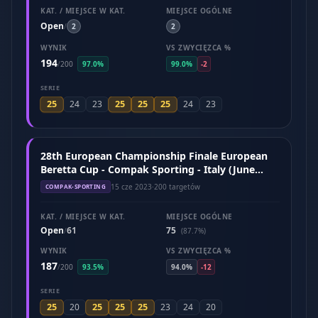
KAT. / MIEJSCE W KAT.
MIEJSCE OGÓLNE
Open
/
2
2
WYNIK
VS ZWYCIĘZCA %
194
/
200
97.0%
99.0%
-2
SERIE
25
25
25
25
24
23
24
23
28th European Championship Finale European
Beretta Cup - Compak Sporting - Italy (June
2023)
15 cze 2023
·
200 targetów
COMPAK-SPORTING
KAT. / MIEJSCE W KAT.
MIEJSCE OGÓLNE
Open
61
75
/
(87.7%)
WYNIK
VS ZWYCIĘZCA %
187
/
200
93.5%
94.0%
-12
SERIE
25
25
25
25
20
23
24
20