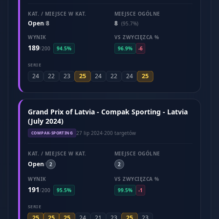
KAT. / MIEJSCE W KAT.
MIEJSCE OGÓLNE
Open
8
8
/
(95.7%)
WYNIK
VS ZWYCIĘZCA %
189
/
200
94.5%
96.9%
-6
SERIE
25
25
24
22
23
24
22
24
Grand Prix of Latvia - Compak Sporting - Latvia
(July 2024)
27 lip 2024
·
200 targetów
COMPAK-SPORTING
KAT. / MIEJSCE W KAT.
MIEJSCE OGÓLNE
Open
/
2
2
WYNIK
VS ZWYCIĘZCA %
191
/
200
95.5%
99.5%
-1
SERIE
25
25
25
25
24
21
23
23