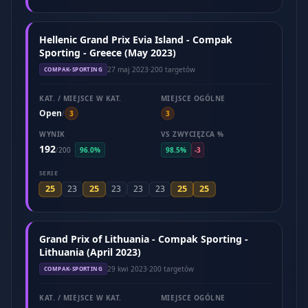
Hellenic Grand Prix Evia Island - Compak
Sporting - Greece (May 2023)
27 maj 2023
·
200 targetów
COMPAK-SPORTING
KAT. / MIEJSCE W KAT.
MIEJSCE OGÓLNE
Open
/
3
3
WYNIK
VS ZWYCIĘZCA %
192
/
200
96.0%
98.5%
-3
SERIE
25
25
25
25
23
23
23
23
Grand Prix of Lithuania - Compak Sporting -
Lithuania (April 2023)
29 kwi 2023
·
200 targetów
COMPAK-SPORTING
KAT. / MIEJSCE W KAT.
MIEJSCE OGÓLNE