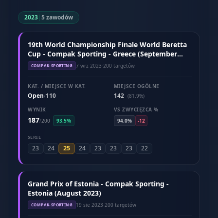
2023
|
5 zawodów
19th World Championship Finale World Beretta
Cup - Compak Sporting - Greece (September
2023)
7 wrz 2023
·
200 targetów
COMPAK-SPORTING
KAT. / MIEJSCE W KAT.
MIEJSCE OGÓLNE
Open
110
142
/
(81.9%)
WYNIK
VS ZWYCIĘZCA %
187
/
200
93.5%
94.0%
-12
SERIE
25
23
24
24
23
23
23
22
Grand Prix of Estonia - Compak Sporting -
Estonia (August 2023)
19 sie 2023
·
200 targetów
COMPAK-SPORTING