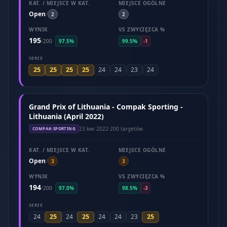
KAT. / MIEJSCE W KAT.
MIEJSCE OGÓLNE
Open
/
2
2
WYNIK
VS ZWYCIĘZCA %
195
/
200
97.5%
99.5%
-1
SERIE
25
25
25
25
24
24
23
24
Grand Prix of Lithuania - Compak Sporting -
Lithuania (April 2022)
23 kwi 2022
·
200 targetów
COMPAK-SPORTING
KAT. / MIEJSCE W KAT.
MIEJSCE OGÓLNE
Open
/
3
3
WYNIK
VS ZWYCIĘZCA %
194
/
200
97.0%
98.5%
-3
SERIE
25
25
25
24
24
24
24
23