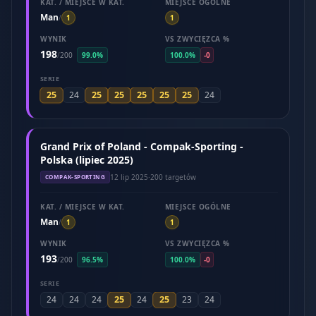
KAT. / MIEJSCE W KAT.
MIEJSCE OGÓLNE
Man
/
1
1
WYNIK
VS ZWYCIĘZCA %
198
/
200
99.0%
100.0%
-0
SERIE
25
25
25
25
25
25
24
24
Grand Prix of Poland - Compak-Sporting -
Polska (lipiec 2025)
12 lip 2025
·
200 targetów
COMPAK-SPORTING
KAT. / MIEJSCE W KAT.
MIEJSCE OGÓLNE
Man
/
1
1
WYNIK
VS ZWYCIĘZCA %
193
/
200
96.5%
100.0%
-0
SERIE
25
25
24
24
24
24
23
24