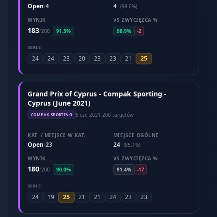
Open
4
4
/
(98.0%)
WYNIK
VS ZWYCIĘZCA %
183
/
200
91.5%
98.9%
-2
SERIE
25
24
24
23
20
23
23
21
Grand Prix of Cyprus - Compak Sporting -
Cyprus (June 2021)
5 cze 2021
·
200 targetów
COMPAK-SPORTING
KAT. / MIEJSCE W KAT.
MIEJSCE OGÓLNE
Open
23
24
/
(85.1%)
WYNIK
VS ZWYCIĘZCA %
180
/
200
90.0%
91.4%
-17
SERIE
25
24
19
21
21
24
23
23