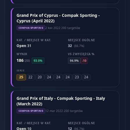
Grand Prix of Cyprus - Compak Sporting -
Cyprus (April 2022)
2 kwi 2022
·
200 targetów
COMPAK-SPORTING
KAT. / MIEJSCE W KAT.
MIEJSCE OGÓLNE
Open
31
32
/
(86.7%)
WYNIK
VS ZWYCIĘZCA %
186
/
200
93.0%
94.9%
-10
SERIE
25
22
20
24
24
24
23
24
Grand Prix of Italy - Compak Sporting - Italy
(March 2022)
12 mar 2022
·
200 targetów
COMPAK-SPORTING
KAT. / MIEJSCE W KAT.
MIEJSCE OGÓLNE
Open
10
12
/
(96.7%)