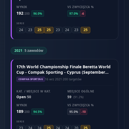
WYNIK
VS ZWYCIĘZCA %
192
/
200
96.0%
97.0%
-6
SERIE
25
25
25
24
23
23
24
23
2021
|
5 zawodów
17th World Championship Finale Beretta World
Cup - Compak Sporting - Cyprus (September
2021)
16 wrz 2021
·
200 targetów
COMPAK-SPORTING
KAT. / MIEJSCE W KAT.
MIEJSCE OGÓLNE
Open
50
59
/
(91.2%)
WYNIK
VS ZWYCIĘZCA %
189
/
200
94.5%
95.0%
-10
SERIE
25
25
23
24
24
24
24
20