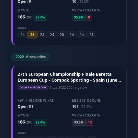
Open
9
10
/
(94.2%)
WYNIK
VS ZWYCIĘZCA %
186
/
200
93.0%
95.9%
-8
SERIE
25
24
24
24
20
24
24
21
2022
|
6 zawodów
27th European Championship Finale Beretta
European Cup - Compak Sporting - Spain (June
2022)
16 cze 2022
·
200 targetów
COMPAK-SPORTING
KAT. / MIEJSCE W KAT.
MIEJSCE OGÓLNE
Open
81
107
/
(79.4%)
WYNIK
VS ZWYCIĘZCA %
186
/
200
93.0%
93.5%
-13
SERIE