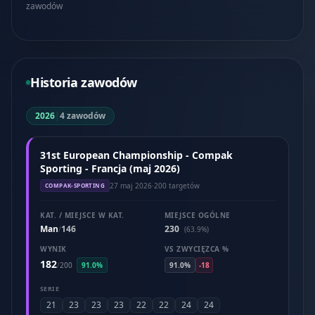
zawodów
Historia zawodów
2026
|
4 zawodów
31st European Championship - Compak
Sporting - Francja (maj 2026)
27 maj 2026
·
200 targetów
COMPAK-SPORTING
KAT. / MIEJSCE W KAT.
MIEJSCE OGÓLNE
Man
146
230
/
(63.9%)
WYNIK
VS ZWYCIĘZCA %
182
/
200
91.0%
91.0%
-18
SERIE
21
23
23
23
22
22
24
24