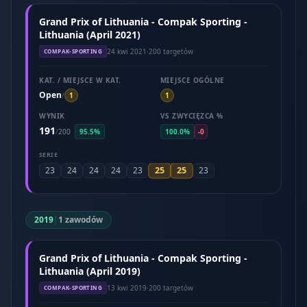
Grand Prix of Lithuania - Compak Sporting -
Lithuania (April 2021)
24 kwi 2021
·
200 targetów
COMPAK-SPORTING
KAT. / MIEJSCE W KAT.
MIEJSCE OGÓLNE
Open
/
1
1
WYNIK
VS ZWYCIĘZCA %
191
/
200
95.5%
100.0%
-0
SERIE
25
25
23
24
24
24
23
23
2019
|
1 zawodów
Grand Prix of Lithuania - Compak Sporting -
Lithuania (April 2019)
13 kwi 2019
·
200 targetów
COMPAK-SPORTING