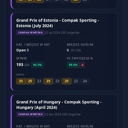
Grand Prix of Estonia - Compak Sporting -
Estonia (July 2024)
20 lip 2024
·
200 targetów
COMPAK-SPORTING
KAT. / MIEJSCE W KAT.
MIEJSCE OGÓLNE
Open
5
6
/
(97.2%)
WYNIK
VS ZWYCIĘZCA %
193
/
200
96.5%
98.0%
-4
SERIE
25
25
25
25
23
23
23
24
Grand Prix of Hungary - Compak Sporting -
Hungary (April 2024)
23 kwi 2024
·
200 targetów
COMPAK-SPORTING
KAT. / MIEJSCE W KAT.
MIEJSCE OGÓLNE