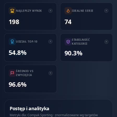
NAJLEPSZY WYNIK
IDEALNE SERIE
198
74
STABILNOŚĆ
UDZIAŁ TOP-10
KATEGORII
54.8%
90.3%
ŚREDNIO VS
ZWYCIĘZCA
96.6%
Postęp i analityka
Metryki dla: Compak Sporting · znormalizowane wg targetów