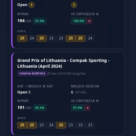
Open
/
1
1
WYNIK
VS ZWYCIĘZCA %
194
/
200
97.0%
100.0%
-0
SERIE
25
25
25
25
24
23
23
24
Grand Prix of Lithuania - Compak Sporting -
Lithuania (April 2024)
20 kwi 2024
·
200 targetów
COMPAK-SPORTING
KAT. / MIEJSCE W KAT.
MIEJSCE OGÓLNE
Open
5
6
/
(97.6%)
WYNIK
VS ZWYCIĘZCA %
191
/
200
95.5%
97.9%
-4
SERIE
25
25
25
23
24
23
23
23