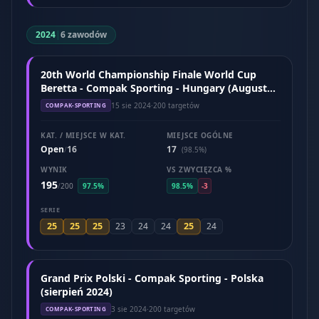
2024
|
6 zawodów
20th World Championship Finale World Cup
Beretta - Compak Sporting - Hungary (August
2024)
15 sie 2024
·
200 targetów
COMPAK-SPORTING
KAT. / MIEJSCE W KAT.
MIEJSCE OGÓLNE
Open
16
17
/
(98.5%)
WYNIK
VS ZWYCIĘZCA %
195
/
200
97.5%
98.5%
-3
SERIE
25
25
25
25
23
24
24
24
Grand Prix Polski - Compak Sporting - Polska
(sierpień 2024)
3 sie 2024
·
200 targetów
COMPAK-SPORTING