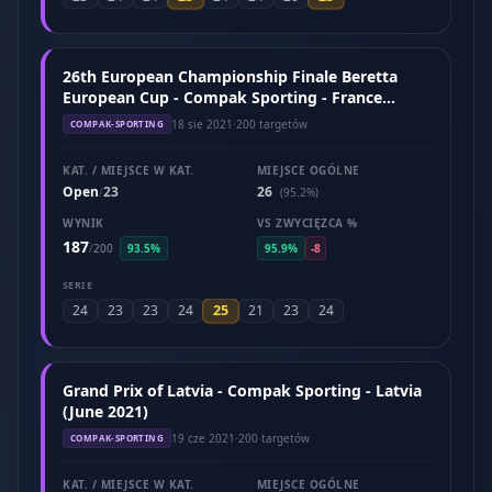
26th European Championship Finale Beretta
European Cup - Compak Sporting - France
(August 2021)
18 sie 2021
·
200 targetów
COMPAK-SPORTING
KAT. / MIEJSCE W KAT.
MIEJSCE OGÓLNE
Open
23
26
/
(95.2%)
WYNIK
VS ZWYCIĘZCA %
187
/
200
93.5%
95.9%
-8
SERIE
25
24
23
23
24
21
23
24
Grand Prix of Latvia - Compak Sporting - Latvia
(June 2021)
19 cze 2021
·
200 targetów
COMPAK-SPORTING
KAT. / MIEJSCE W KAT.
MIEJSCE OGÓLNE