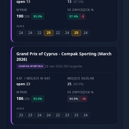
open
13
13
/
(97.0%)
WYNIK
VS ZWYCIĘZCA %
190
/
200
95.0%
97.4%
-5
SERIE
25
25
24
24
22
22
24
24
Grand Prix of Cyprus - Compak Sporting (March
2026)
28 mar 2026
·
200 targetów
COMPAK-SPORTING
KAT. / MIEJSCE W KAT.
MIEJSCE OGÓLNE
open
23
25
/
(89.9%)
WYNIK
VS ZWYCIĘZCA %
186
/
200
93.0%
94.9%
-10
SERIE
23
23
24
24
22
23
23
24