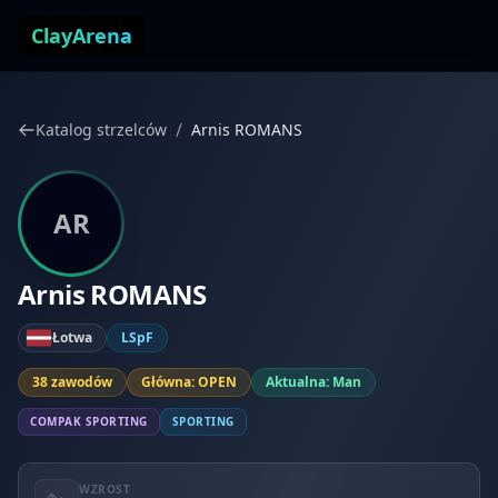
Przejdź do treści
ClayArena
/
Katalog strzelców
Arnis ROMANS
AR
Arnis ROMANS
Łotwa
LSpF
38 zawodów
Główna: OPEN
Aktualna: Man
COMPAK SPORTING
SPORTING
WZROST