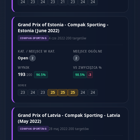
24
23
24
23
21
23
24
24
Grand Prix of Estonia - Compak Sporting -
Estonia (June 2022)
4 cze 2022
·
200 targetów
COMPAK-SPORTING
KAT. / MIEJSCE W KAT.
MIEJSCE OGÓLNE
Open
/
2
2
WYNIK
VS ZWYCIĘZCA %
193
/
200
96.5%
98.5%
-3
SERIE
25
25
25
23
24
23
24
24
Grand Prix of Latvia - Compak Sporting - Latvia
(May 2022)
28 maj 2022
·
200 targetów
COMPAK-SPORTING