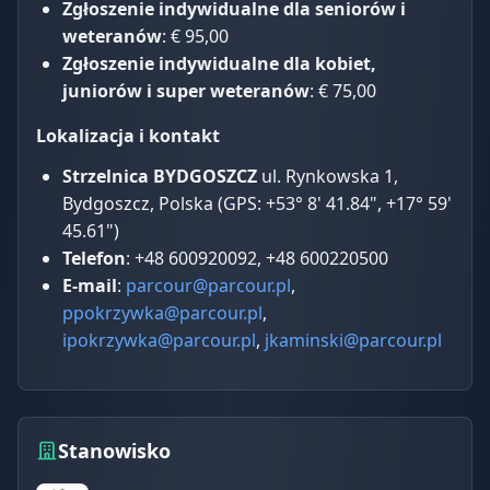
Zgłoszenie indywidualne dla seniorów i
weteranów
: € 95,00
Zgłoszenie indywidualne dla kobiet,
juniorów i super weteranów
: € 75,00
Lokalizacja i kontakt
Strzelnica BYDGOSZCZ
ul. Rynkowska 1,
Bydgoszcz, Polska (GPS: +53° 8' 41.84", +17° 59'
45.61")
Telefon
: +48 600920092, +48 600220500
E-mail
:
parcour@parcour.pl
,
ppokrzywka@parcour.pl
,
ipokrzywka@parcour.pl
,
jkaminski@parcour.pl
Stanowisko