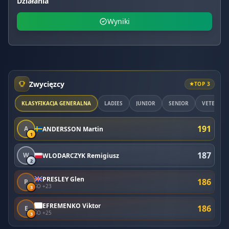
Działania
Wyniki
Zwycięzcy
TOP 3
KLASYFIKACJA GENERALNA
LADIES
JUNIOR
SENIOR
VETERAN
191
A
ANDERSSON Martin
1
187
W
WLODARCZYK Remigiusz
2
PRESLEY Glen
186
P
SO +23
3
EFREMENKO Viktor
186
E
SO +25
3