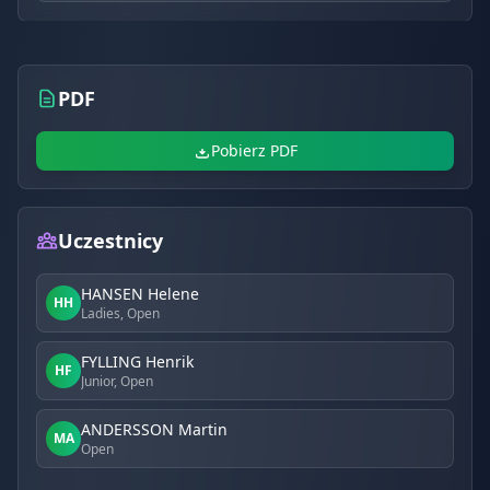
PDF
Pobierz PDF
Uczestnicy
HANSEN Helene
HH
Ladies, Open
FYLLING Henrik
HF
Junior, Open
ANDERSSON Martin
MA
Open