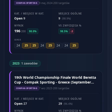
2024)
9 maj 2024
·
200 targetów
COMPAK-SPORTING
KAT. / MIEJSCE W KAT.
MIEJSCE OGÓLNE
Open
9
9
/
(98.9%)
WYNIK
VS ZWYCIĘZCA %
196
/
200
98.0%
98.5%
-3
SERIE
25
25
25
25
24
24
24
24
2023
|
1 zawodów
19th World Championship Finale World Beretta
Cup - Compak Sporting - Greece (September
2023)
7 wrz 2023
·
200 targetów
COMPAK-SPORTING
KAT. / MIEJSCE W KAT.
MIEJSCE OGÓLNE
Open
27
29
/
(96.4%)
WYNIK
VS ZWYCIĘZCA %