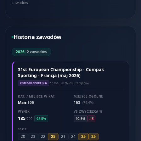
zawodów
Historia zawodów
2026
|
2 zawodów
31st European Championship - Compak
Sporting - Francja (maj 2026)
27 maj 2026
·
200 targetów
COMPAK-SPORTING
KAT. / MIEJSCE W KAT.
MIEJSCE OGÓLNE
Man
106
163
/
(74.4%)
WYNIK
VS ZWYCIĘZCA %
185
/
200
92.5%
92.5%
-15
SERIE
25
25
25
20
23
22
21
24