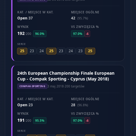
KAT. / MIEJSCE W KAT.
MIEJSCE OGÓLNE
Open
37
42
/
(95.7%)
WYNIK
VS ZWYCIĘZCA %
192
/
200
96.0%
97.0%
-6
SERIE
25
25
25
23
24
23
24
23
24th European Championship Finale European
Cup - Compak Sporting - Cyprus (May 2018)
3 maj 2018
·
200 targetów
COMPAK-SPORTING
KAT. / MIEJSCE W KAT.
MIEJSCE OGÓLNE
Open
23
28
/
(96.8%)
WYNIK
VS ZWYCIĘZCA %
191
/
200
95.5%
97.0%
-6
SERIE