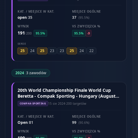
KAT. / MIEJSCE W KAT.
MIEJSCE OGÓLNE
open
35
37
/
(95.5%)
WYNIK
VS ZWYCIĘZCA %
191
/
200
95.5%
95.5%
-9
SERIE
25
25
25
24
23
23
24
22
2024
|
3 zawodów
20th World Championship Finale World Cup
Beretta - Compak Sporting - Hungary (August
2024)
15 sie 2024
·
200 targetów
COMPAK-SPORTING
KAT. / MIEJSCE W KAT.
MIEJSCE OGÓLNE
Open
81
99
/
(90.6%)
WYNIK
VS ZWYCIĘZCA %
190