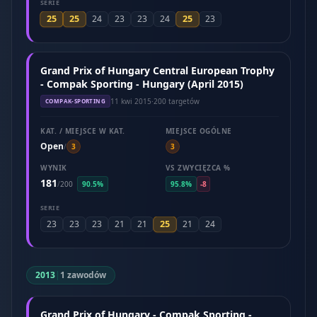
SERIE
25
25
25
24
23
23
24
23
Grand Prix of Hungary Central European Trophy
- Compak Sporting - Hungary (April 2015)
11 kwi 2015
·
200 targetów
COMPAK-SPORTING
KAT. / MIEJSCE W KAT.
MIEJSCE OGÓLNE
Open
/
3
3
WYNIK
VS ZWYCIĘZCA %
181
/
200
90.5%
95.8%
-8
SERIE
25
23
23
23
21
21
21
24
2013
|
1 zawodów
Grand Prix of Hungary - Compak Sporting -