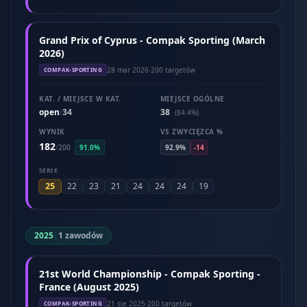
Grand Prix of Cyprus - Compak Sporting (March
2026)
28 mar 2026
·
200 targetów
COMPAK-SPORTING
KAT. / MIEJSCE W KAT.
MIEJSCE OGÓLNE
open
34
38
/
(84.4%)
WYNIK
VS ZWYCIĘZCA %
182
/
200
91.0%
92.9%
-14
SERIE
25
22
23
21
24
24
24
19
2025
|
1 zawodów
21st World Championship - Compak Sporting -
France (August 2025)
21 sie 2025
·
200 targetów
COMPAK-SPORTING