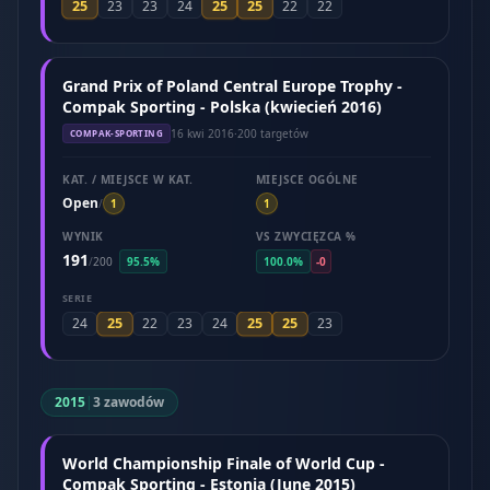
25
25
25
23
23
24
22
22
Grand Prix of Poland Central Europe Trophy -
Compak Sporting - Polska (kwiecień 2016)
16 kwi 2016
·
200 targetów
COMPAK-SPORTING
KAT. / MIEJSCE W KAT.
MIEJSCE OGÓLNE
Open
/
1
1
WYNIK
VS ZWYCIĘZCA %
191
/
200
95.5%
100.0%
-0
SERIE
25
25
25
24
22
23
24
23
2015
|
3 zawodów
World Championship Finale of World Cup -
Compak Sporting - Estonia (June 2015)