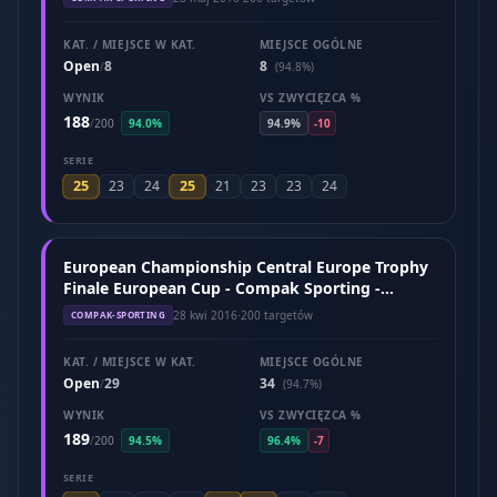
KAT. / MIEJSCE W KAT.
MIEJSCE OGÓLNE
Open
8
8
/
(94.8%)
WYNIK
VS ZWYCIĘZCA %
188
/
200
94.0%
94.9%
-10
SERIE
25
25
23
24
21
23
23
24
European Championship Central Europe Trophy
Finale European Cup - Compak Sporting -
Hungary (April 2016)
28 kwi 2016
·
200 targetów
COMPAK-SPORTING
KAT. / MIEJSCE W KAT.
MIEJSCE OGÓLNE
Open
29
34
/
(94.7%)
WYNIK
VS ZWYCIĘZCA %
189
/
200
94.5%
96.4%
-7
SERIE