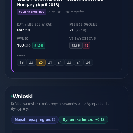
Hungary (April 2013)
27 kwi 2013
·
200 targetów
COMPAK-SPORTING
KAT. / MIEJSCE W KAT.
MIEJSCE OGÓLNE
Man
10
21
/
(85.1%)
WYNIK
VS ZWYCIĘZCA %
183
/
200
91.5%
93.8%
-12
SERIE
25
19
23
21
24
23
24
24
Wnioski
Krótkie wnioski z ukończonych zawodów w bieżącej zakładce
dyscypliny.
Najsilniejszy region: II
Dynamika finiszu: +0.13