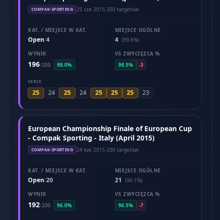
25 cze 2015
·
200 targetów
COMPAK-SPORTING
KAT. / MIEJSCE W KAT.
MIEJSCE OGÓLNE
Open
4
4
/
(99.6%)
WYNIK
VS ZWYCIĘZCA %
196
/
200
98.0%
98.5%
-3
SERIE
25
25
25
25
25
24
24
23
European Championship Finale of European Cup
- Compak Sporting - Italy (April 2015)
24 kwi 2015
·
200 targetów
COMPAK-SPORTING
KAT. / MIEJSCE W KAT.
MIEJSCE OGÓLNE
Open
20
21
/
(96.1%)
WYNIK
VS ZWYCIĘZCA %
192
/
200
96.0%
96.5%
-7