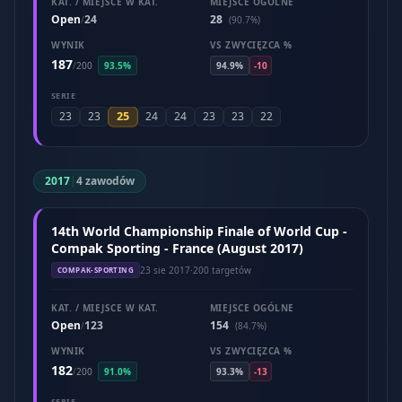
KAT. / MIEJSCE W KAT.
MIEJSCE OGÓLNE
Open
24
28
/
(90.7%)
WYNIK
VS ZWYCIĘZCA %
187
/
200
93.5%
94.9%
-10
SERIE
25
23
23
24
24
23
23
22
2017
|
4 zawodów
14th World Championship Finale of World Cup -
Compak Sporting - France (August 2017)
23 sie 2017
·
200 targetów
COMPAK-SPORTING
KAT. / MIEJSCE W KAT.
MIEJSCE OGÓLNE
Open
123
154
/
(84.7%)
WYNIK
VS ZWYCIĘZCA %
182
/
200
91.0%
93.3%
-13
SERIE