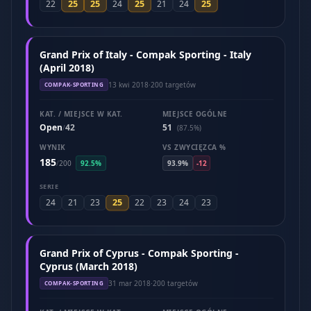
25
25
25
25
22
24
21
24
Grand Prix of Italy - Compak Sporting - Italy
(April 2018)
13 kwi 2018
·
200 targetów
COMPAK-SPORTING
KAT. / MIEJSCE W KAT.
MIEJSCE OGÓLNE
Open
42
51
/
(87.5%)
WYNIK
VS ZWYCIĘZCA %
185
/
200
92.5%
93.9%
-12
SERIE
25
24
21
23
22
23
24
23
Grand Prix of Cyprus - Compak Sporting -
Cyprus (March 2018)
31 mar 2018
·
200 targetów
COMPAK-SPORTING