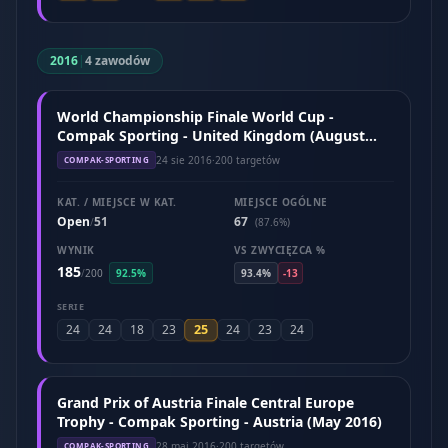
2016
|
4 zawodów
World Championship Finale World Cup -
Compak Sporting - United Kingdom (August
2016)
24 sie 2016
·
200 targetów
COMPAK-SPORTING
KAT. / MIEJSCE W KAT.
MIEJSCE OGÓLNE
Open
51
67
/
(87.6%)
WYNIK
VS ZWYCIĘZCA %
185
/
200
92.5%
93.4%
-13
SERIE
25
24
24
18
23
24
23
24
Grand Prix of Austria Finale Central Europe
Trophy - Compak Sporting - Austria (May 2016)
28 maj 2016
·
200 targetów
COMPAK-SPORTING