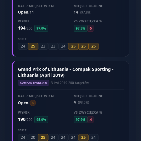
KAT. / MIEJSCE W KAT.
MIEJSCE OGÓLNE
Open
11
14
/
(97.8%)
WYNIK
VS ZWYCIĘZCA %
194
/
200
97.0%
97.5%
-5
SERIE
25
25
25
25
24
23
23
24
Grand Prix of Lithuania - Compak Sporting -
Lithuania (April 2019)
13 kwi 2019
·
200 targetów
COMPAK-SPORTING
KAT. / MIEJSCE W KAT.
MIEJSCE OGÓLNE
4
Open
(98.6%)
/
3
WYNIK
VS ZWYCIĘZCA %
190
/
200
95.0%
97.9%
-4
SERIE
25
25
24
20
24
24
24
24