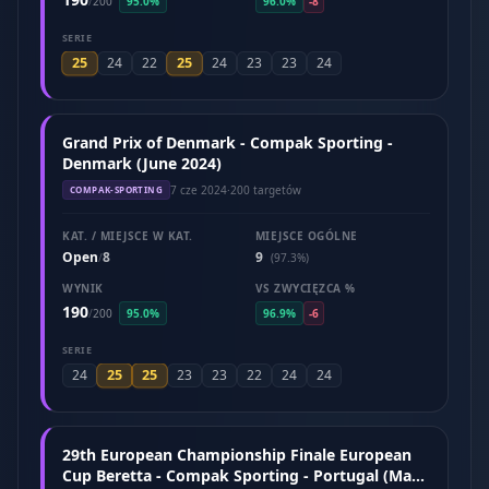
/
200
95.0%
96.0%
-8
SERIE
25
25
24
22
24
23
23
24
Grand Prix of Denmark - Compak Sporting -
Denmark (June 2024)
7 cze 2024
·
200 targetów
COMPAK-SPORTING
KAT. / MIEJSCE W KAT.
MIEJSCE OGÓLNE
Open
8
9
/
(97.3%)
WYNIK
VS ZWYCIĘZCA %
190
/
200
95.0%
96.9%
-6
SERIE
25
25
24
23
23
22
24
24
29th European Championship Finale European
Cup Beretta - Compak Sporting - Portugal (May