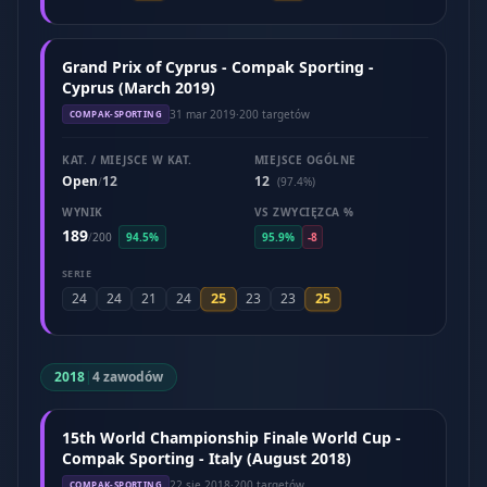
Grand Prix of Cyprus - Compak Sporting -
Cyprus (March 2019)
31 mar 2019
·
200 targetów
COMPAK-SPORTING
KAT. / MIEJSCE W KAT.
MIEJSCE OGÓLNE
Open
12
12
/
(97.4%)
WYNIK
VS ZWYCIĘZCA %
189
/
200
94.5%
95.9%
-8
SERIE
25
25
24
24
21
24
23
23
2018
|
4 zawodów
15th World Championship Finale World Cup -
Compak Sporting - Italy (August 2018)
22 sie 2018
·
200 targetów
COMPAK-SPORTING