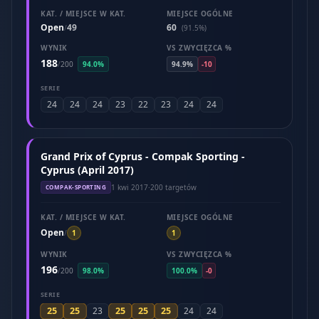
KAT. / MIEJSCE W KAT.
MIEJSCE OGÓLNE
Open
49
60
/
(91.5%)
WYNIK
VS ZWYCIĘZCA %
188
/
200
94.0%
94.9%
-10
SERIE
24
24
24
23
22
23
24
24
Grand Prix of Cyprus - Compak Sporting -
Cyprus (April 2017)
1 kwi 2017
·
200 targetów
COMPAK-SPORTING
KAT. / MIEJSCE W KAT.
MIEJSCE OGÓLNE
Open
/
1
1
WYNIK
VS ZWYCIĘZCA %
196
/
200
98.0%
100.0%
-0
SERIE
25
25
25
25
25
23
24
24