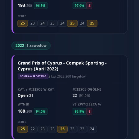
193
/
200
96.5%
97.0%
-6
SERIE
25
25
25
23
24
23
24
24
2022
|
1 zawodów
Grand Prix of Cyprus - Compak Sporting -
Cyprus (April 2022)
2 kwi 2022
·
200 targetów
COMPAK-SPORTING
KAT. / MIEJSCE W KAT.
MIEJSCE OGÓLNE
Open
21
22
/
(91.0%)
WYNIK
VS ZWYCIĘZCA %
188
/
200
94.0%
95.9%
-8
SERIE
25
25
22
23
23
23
23
24