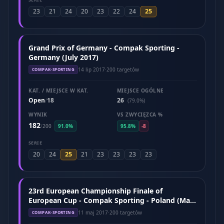
25
23
21
24
20
23
22
24
Grand Prix of Germany - Compak Sporting -
Germany (July 2017)
14 lip 2017
·
200 targetów
COMPAK-SPORTING
KAT. / MIEJSCE W KAT.
MIEJSCE OGÓLNE
Open
18
26
/
(79.0%)
WYNIK
VS ZWYCIĘZCA %
182
/
200
91.0%
95.8%
-8
SERIE
25
20
24
21
23
23
23
23
23rd European Championship Finale of
European Cup - Compak Sporting - Poland (May
2017)
11 maj 2017
·
200 targetów
COMPAK-SPORTING