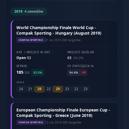
2019
|
4 zawodów
World Championship Finale World Cup -
Compak Sporting - Hungary (August 2019)
21 sie 2019
·
200 targetów
COMPAK-SPORTING
KAT. / MIEJSCE W KAT.
MIEJSCE OGÓLNE
Open
52
63
/
(94.2%)
WYNIK
VS ZWYCIĘZCA %
185
/
200
92.5%
94.4%
-11
SERIE
25
25
24
21
22
23
22
23
European Championship Finale European Cup -
Compak Sporting - Greece (June 2019)
13 cze 2019
·
200 targetów
COMPAK-SPORTING