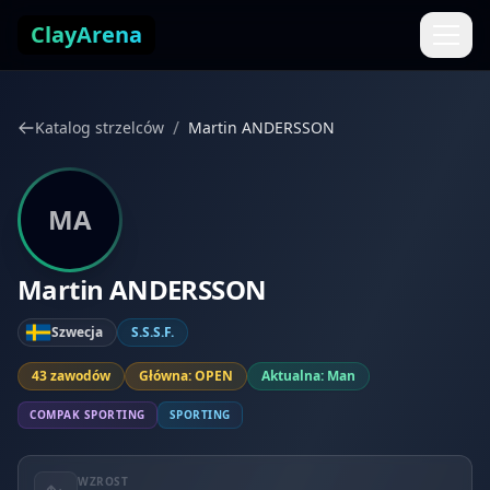
Przejdź do treści
ClayArena
/
Katalog strzelców
Martin ANDERSSON
MA
Martin ANDERSSON
Szwecja
S.S.S.F.
43 zawodów
Główna: OPEN
Aktualna: Man
COMPAK SPORTING
SPORTING
WZROST