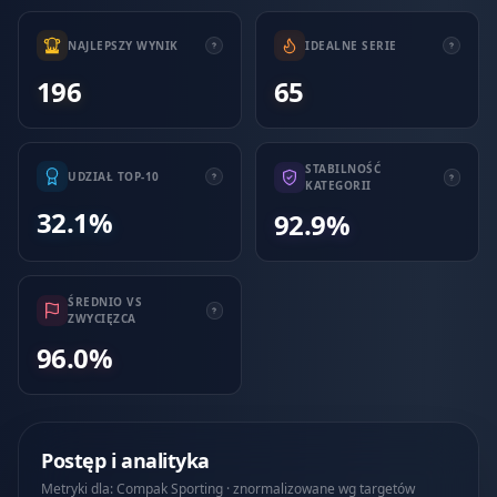
NAJLEPSZY WYNIK
IDEALNE SERIE
196
65
STABILNOŚĆ
UDZIAŁ TOP-10
KATEGORII
32.1%
92.9%
ŚREDNIO VS
ZWYCIĘZCA
96.0%
Postęp i analityka
Metryki dla: Compak Sporting · znormalizowane wg targetów