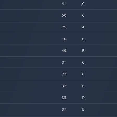
41
C
50
C
25
A
10
C
49
B
31
C
22
C
32
C
35
D
37
B