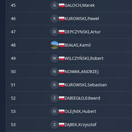
45
GALOCH,
Marek
G
46
KUROWSKI,
Paweł
K
47
DEPCZYNSKI,
Artur
D
48
BIAŁAS,
Kamil
49
WILCZYŃSKI,
Robert
W
50
NOWAK,
ANDRZEJ
N
51
KUROWSKI,
Sebastian
K
52
ZABIEGŁO,
Edward
Z
53
OLEJNIK,
Hubert
O
53
ZĄBEK,
Krzysztof
Z