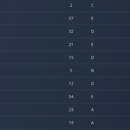
2
C
57
E
52
D
21
E
15
D
5
B
12
D
54
E
23
A
19
A