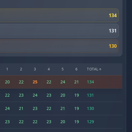
134
131
130
1
2
3
4
5
6
TOTAL
20
22
25
22
24
21
134
22
23
24
23
20
19
131
24
21
23
22
21
19
130
23
22
22
23
20
19
129