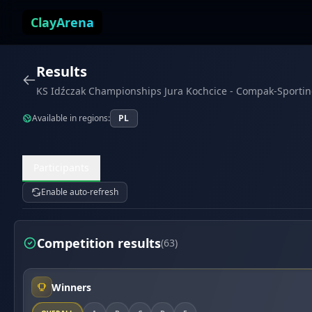
Skip to content
ClayArena
Results
KS Idźczak Championships Jura Kochcice - Compak-Sportin
Available in regions:
PL
Participants
Enable auto-refresh
Competition results
(63)
Winners