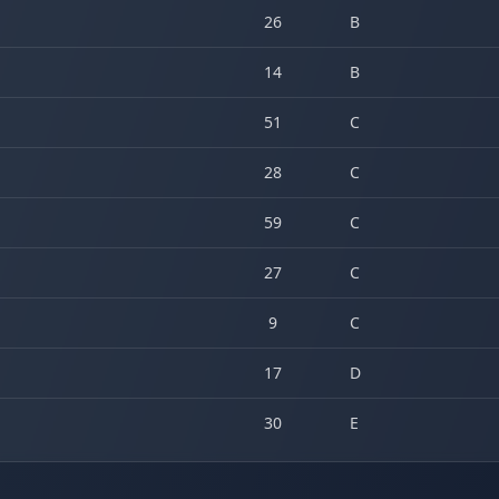
26
B
14
B
51
C
28
C
59
C
27
C
9
C
17
D
30
E