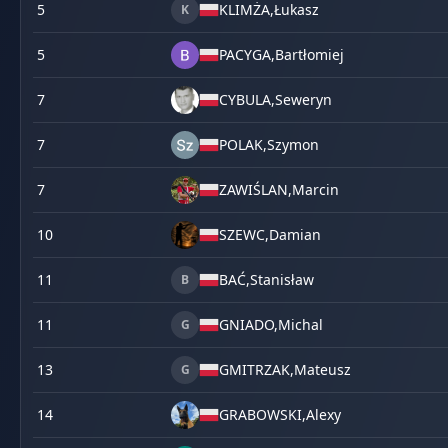
5
KLIMŻA,
Łukasz
K
5
PACYGA,
Bartłomiej
7
CYBULA,
Seweryn
7
POLAK,
Szymon
7
ZAWIŚLAN,
Marcin
10
SZEWC,
Damian
11
BAĆ,
Stanisław
B
11
GNIADO,
Michal
G
13
GMITRZAK,
Mateusz
G
14
GRABOWSKI,
Alexy