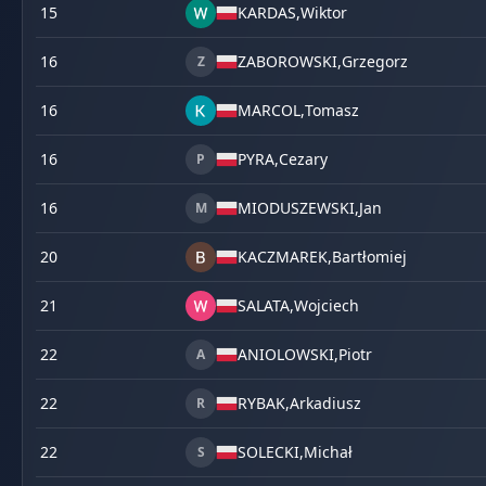
15
KARDAS,
Wiktor
16
ZABOROWSKI,
Grzegorz
Z
16
MARCOL,
Tomasz
16
PYRA,
Cezary
P
16
MIODUSZEWSKI,
Jan
M
20
KACZMAREK,
Bartłomiej
21
SALATA,
Wojciech
22
ANIOLOWSKI,
Piotr
A
22
RYBAK,
Arkadiusz
R
22
SOLECKI,
Michał
S