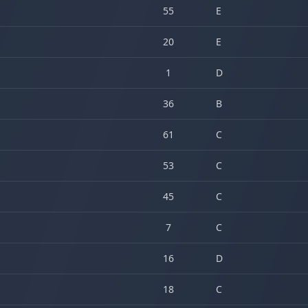
55
E
20
E
1
D
36
B
61
C
53
C
45
C
7
C
16
D
18
C