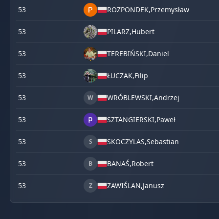
53
ROZPONDEK,
Przemysław
53
PILARZ,
Hubert
53
TEREBIŃSKI,
Daniel
53
ŁUCZAK,
Filip
53
WRÓBLEWSKI,
Andrzej
W
53
SZTANGIERSKI,
Paweł
53
SKOCZYLAS,
Sebastian
S
53
BANAŚ,
Robert
B
53
ZAWIŚLAN,
Janusz
Z