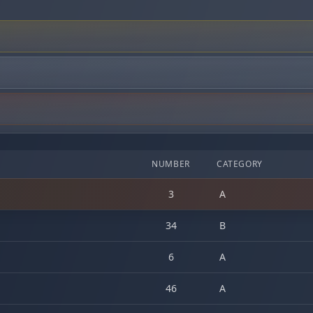
NUMBER
CATEGORY
3
A
34
B
6
A
46
A