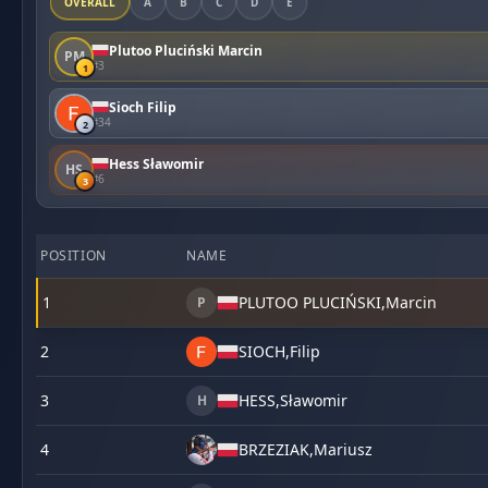
OVERALL
A
B
C
D
E
Plutoo Pluciński Marcin
PM
#3
1
Sioch Filip
#34
2
Hess Sławomir
HS
#6
3
POSITION
NAME
1
PLUTOO PLUCIŃSKI,
Marcin
P
2
SIOCH,
Filip
3
HESS,
Sławomir
H
4
BRZEZIAK,
Mariusz