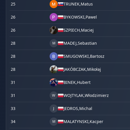
25
TRUNEK,
Matus
26
BYKOWSKI,
Pawel
26
SZPIECH,
Maciej
28
MADEJ,
Sebastian
M
28
SMUGOWSKI,
Bartosz
28
JAKÓBCZAK,
Mikołaj
31
BINEK,
Hubert
31
WOJTYLAK,
Włodzimierz
W
33
JEDROS,
Michal
J
34
MALATYNSKI,
Kacper
M