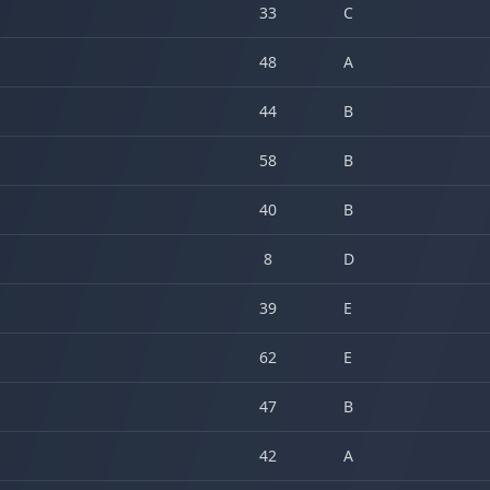
33
C
48
A
44
B
58
B
40
B
8
D
39
E
62
E
47
B
42
A