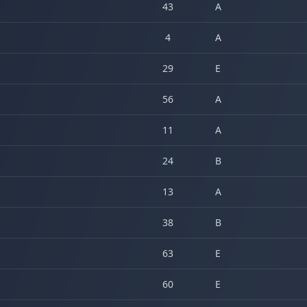
43
A
4
A
29
E
56
A
11
A
24
B
13
A
38
B
63
E
60
E