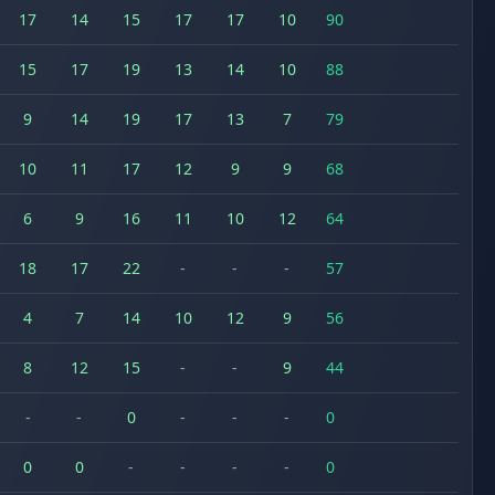
17
14
15
17
17
10
90
15
17
19
13
14
10
88
9
14
19
17
13
7
79
10
11
17
12
9
9
68
6
9
16
11
10
12
64
18
17
22
-
-
-
57
4
7
14
10
12
9
56
8
12
15
-
-
9
44
-
-
0
-
-
-
0
0
0
-
-
-
-
0