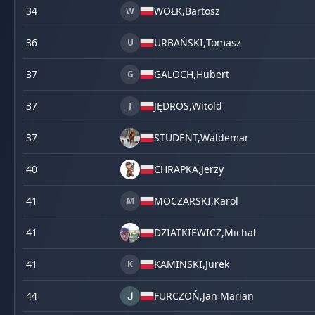
34
WOŁK,
Bartosz
W
36
URBAŃSKI,
Tomasz
U
37
GALOCH,
Hubert
G
37
JĘDROS,
Witold
J
37
STUDENT,
Waldemar
40
CHRAPKA,
Jerzy
41
MOCZARSKI,
Karol
M
41
DZIATKIEWICZ,
Michał
41
KAMINSKI,
Jurek
K
44
FURCZOŃ,
Jan Marian