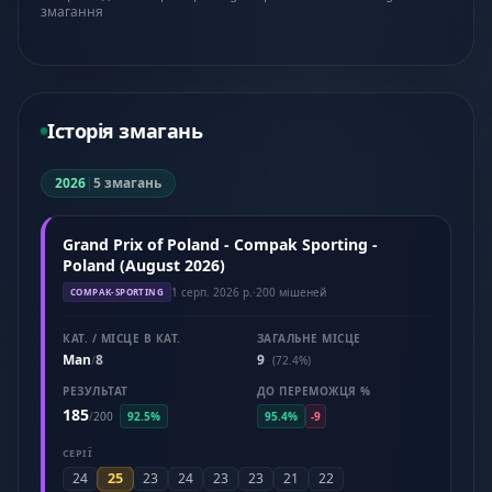
змагання
Історія змагань
2026
|
5 змагань
Grand Prix of Poland - Compak Sporting -
Poland (August 2026)
1 серп. 2026 р.
·
200 мішеней
COMPAK-SPORTING
КАТ. / МІСЦЕ В КАТ.
ЗАГАЛЬНЕ МІСЦЕ
Man
8
9
/
(72.4%)
РЕЗУЛЬТАТ
ДО ПЕРЕМОЖЦЯ %
185
/
200
92.5%
95.4%
-9
СЕРІЇ
25
24
23
24
23
23
21
22