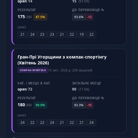
open
14
15
/
(93.0%)
РЕЗУЛЬТАТ
ДО ПЕРЕМОЖЦЯ %
175
/
200
87.5%
93.6%
-12
СЕРІЇ
21
24
23
23
21
22
19
22
Гран-Прі Угорщини з компак-спортінгу
(Квітень 2026)
15 квіт. 2026 р.
·
200 мішеней
COMPAK-SPORTING
КАТ. / МІСЦЕ В КАТ.
ЗАГАЛЬНЕ МІСЦЕ
open
72
90
/
(77.8%)
РЕЗУЛЬТАТ
ДО ПЕРЕМОЖЦЯ %
180
/
200
90.0%
92.3%
-15
СЕРІЇ
24
22
22
24
21
22
21
24