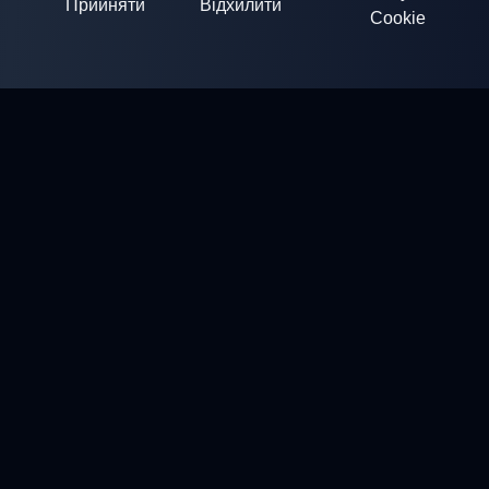
Прийняти
Відхилити
Cookie
ClayArena
Платформа для проведення та участі в змаганнях.
Розвивайте свої навички та змагайтесь з найкращими
майстрами.
Змагання
Стенди
Профіль
Контакти