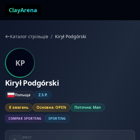
Перейти до змісту
ClayArena
/
Каталог стрільців
Kirył Podgórski
KP
Kirył Podgórski
Польща
Z.S.P.
8 змагань
Основна: OPEN
Поточна: Man
COMPAK SPORTING
SPORTING
ЗРІСТ