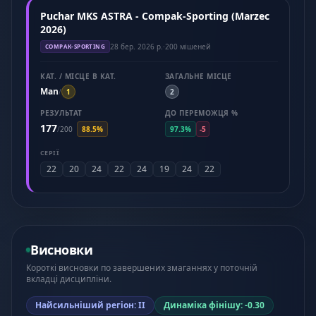
Puchar MKS ASTRA - Compak-Sporting (Marzec
2026)
28 бер. 2026 р.
·
200 мішеней
COMPAK-SPORTING
КАТ. / МІСЦЕ В КАТ.
ЗАГАЛЬНЕ МІСЦЕ
Man
/
1
2
РЕЗУЛЬТАТ
ДО ПЕРЕМОЖЦЯ %
177
/
200
88.5%
97.3%
-5
СЕРІЇ
22
20
24
22
24
19
24
22
Висновки
Короткі висновки по завершених змаганнях у поточній
вкладці дисципліни.
Найсильніший регіон: II
Динаміка фінішу: -0.30