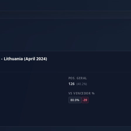
- Lithuania (April 2024)
POS. GERAL
126
(40.2%)
VS VENCEDOR %
80.0%
-39