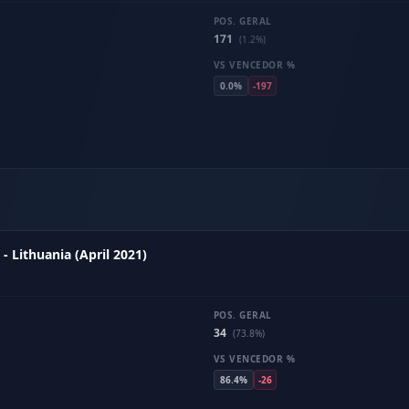
POS. GERAL
171
(1.2%)
VS VENCEDOR %
0.0%
-197
- Lithuania (April 2021)
POS. GERAL
34
(73.8%)
VS VENCEDOR %
86.4%
-26