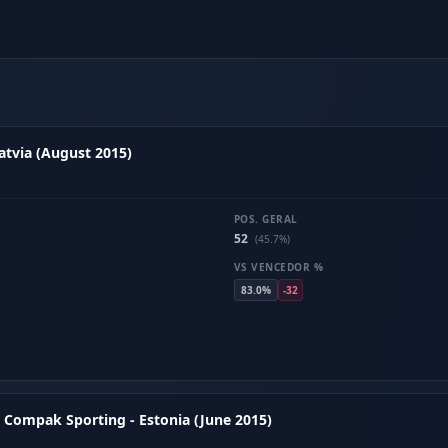
atvia (August 2015)
POS. GERAL
52
(45.7%)
VS VENCEDOR %
83.0%
-32
 Compak Sporting - Estonia (June 2015)