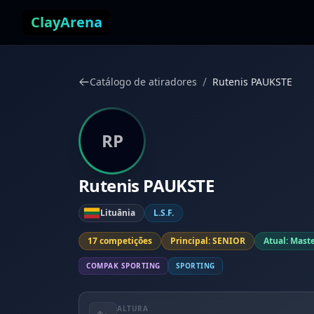
Pular para o conteúdo
ClayArena
/
Catálogo de atiradores
Rutenis PAUKSTE
RP
Rutenis PAUKSTE
Lituânia
L.S.F.
17 competições
Principal: SENIOR
Atual: Mast
COMPAK SPORTING
SPORTING
ALTURA