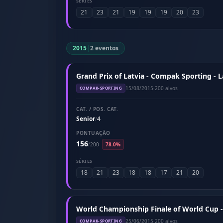
SÉRIES
21
23
21
19
19
19
20
23
2015
|
2 eventos
Grand Prix of Latvia - Compak Sporting - L
15/08/2015
·
200 alvos
COMPAK-SPORTING
CAT. / POS. CAT.
Senior
4
/
PONTUAÇÃO
156
/
200
78.0%
SÉRIES
18
21
23
18
18
17
21
20
World Championship Finale of World Cup -
25/06/2015
·
200 alvos
COMPAK-SPORTING