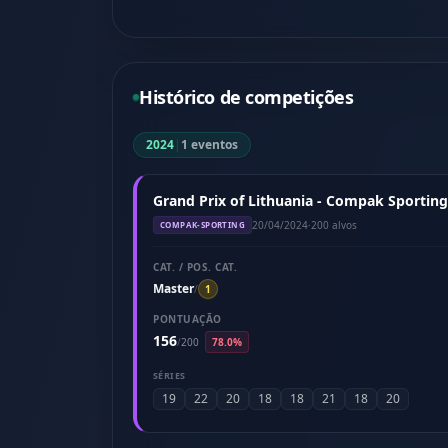
Histórico de competições
2024
|
1 eventos
Grand Prix of Lithuania - Compak Sporting 
20/04/2024
·
200 alvos
COMPAK-SPORTING
CAT. / POS. CAT.
Master
/
1
PONTUAÇÃO
156
/
200
78.0%
SÉRIES
19
22
20
18
18
21
18
20