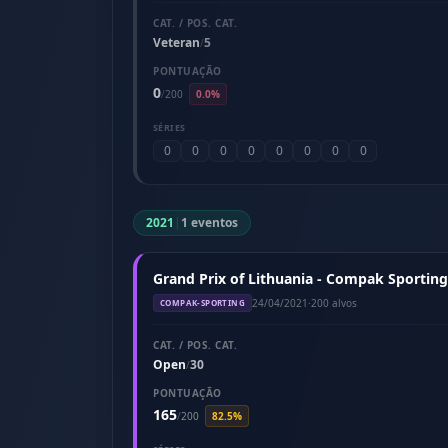
CAT. / POS. CAT.
Veteran
5
/
PONTUAÇÃO
0
/
200
0.0%
SÉRIES
0
0
0
0
0
0
0
0
2021
|
1 eventos
Grand Prix of Lithuania - Compak Sporting 
24/04/2021
·
200 alvos
COMPAK-SPORTING
CAT. / POS. CAT.
Open
30
/
PONTUAÇÃO
165
/
200
82.5%