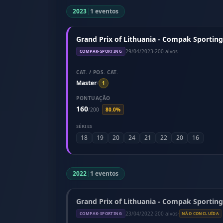
2023
|
1 eventos
Grand Prix of Lithuania - Compak Sporting 
29/04/2023
·
200 alvos
COMPAK-SPORTING
CAT. / POS. CAT.
Master
/
1
PONTUAÇÃO
160
/
200
80.0%
SÉRIES
18
19
20
24
21
22
20
16
2022
|
1 eventos
Grand Prix of Lithuania - Compak Sporting 
23/04/2022
·
200 alvos
·
COMPAK-SPORTING
NÃO CONCLUÍDA