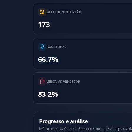
MELHOR PONTUAÇÃO
173
TAXA TOP-10
66.7%
MÉDIA VS VENCEDOR
83.2%
Progresso e análise
Métricas para: Compak Sporting · normalizadas pelos a