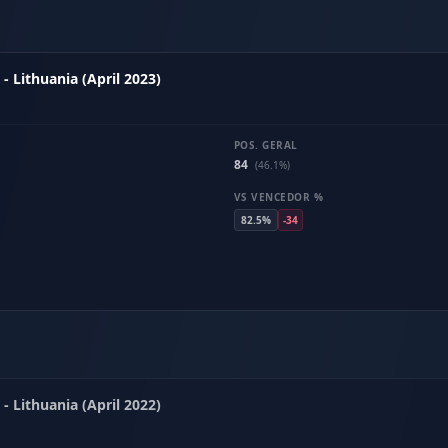
- Lithuania (April 2023)
POS. GERAL
84
(46.1%)
VS VENCEDOR %
82.5%
-34
- Lithuania (April 2022)