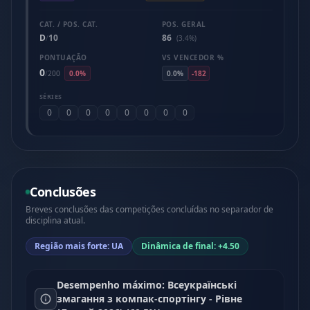
CAT. / POS. CAT.
POS. GERAL
D
10
86
/
(3.4%)
PONTUAÇÃO
VS VENCEDOR %
0
/
200
0.0%
0.0%
-182
SÉRIES
0
0
0
0
0
0
0
0
Conclusões
Breves conclusões das competições concluídas no separador de
disciplina atual.
Região mais forte: UA
Dinâmica de final: +4.50
Desempenho máximo: Всеукраїнські
змагання з компак-спортінгу - Рівне