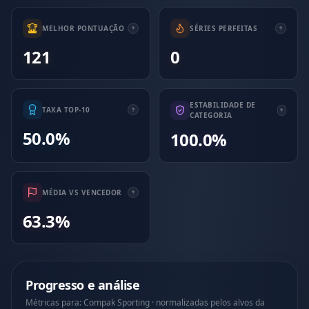
MELHOR PONTUAÇÃO
SÉRIES PERFEITAS
121
0
ESTABILIDADE DE
TAXA TOP-10
CATEGORIA
50.0%
100.0%
MÉDIA VS VENCEDOR
63.3%
Progresso e análise
Métricas para: Compak Sporting · normalizadas pelos alvos da