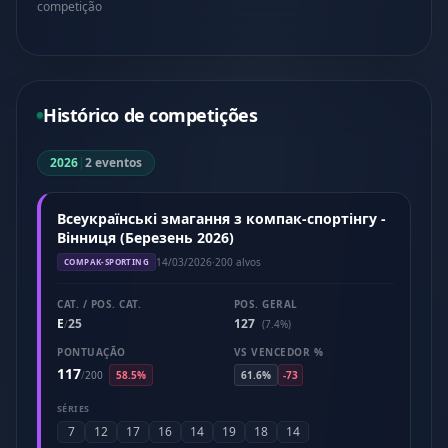
competição
Histórico de competições
2026
|
2 eventos
Всеукраїнські змагання з компак-спортінгу -
Вінниця (Березень 2026)
14/03/2026
·
200 alvos
COMPAK-SPORTING
CAT. / POS. CAT.
POS. GERAL
E
25
127
/
(7.4%)
PONTUAÇÃO
VS VENCEDOR %
117
/
200
58.5%
61.6%
-73
SÉRIES
7
12
17
16
14
19
18
14