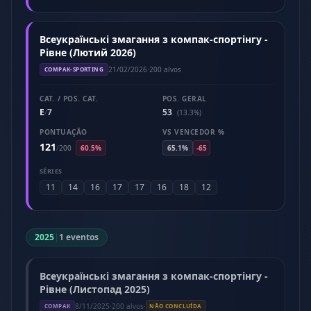
Всеукраїнські змагання з компак-спортінгу -
Рівне (Лютий 2026)
21/02/2026
·
200 alvos
COMPAK-SPORTING
CAT. / POS. CAT.
POS. GERAL
E
7
53
/
(13.3%)
PONTUAÇÃO
VS VENCEDOR %
121
/
200
60.5%
65.1%
-65
SÉRIES
11
14
16
17
17
16
18
12
2025
|
1 eventos
Всеукраїнські змагання з компак-спортінгу -
Рівне (Листопад 2025)
8/11/2025
·
200 alvos
·
COMPAK
NÃO CONCLUÍDA