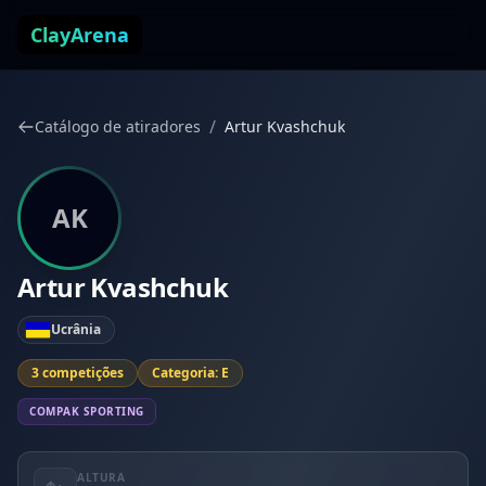
Pular para o conteúdo
ClayArena
/
Catálogo de atiradores
Artur Kvashchuk
AK
Artur Kvashchuk
Ucrânia
3 competições
Categoria: E
COMPAK SPORTING
ALTURA