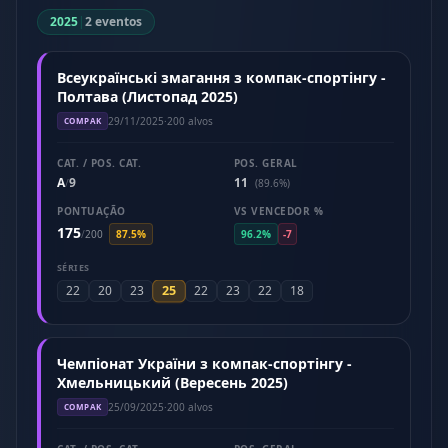
2025
|
2 eventos
Всеукраїнські змагання з компак-спортінгу -
Полтава (Листопад 2025)
29/11/2025
·
200 alvos
COMPAK
CAT. / POS. CAT.
POS. GERAL
A
9
11
/
(89.6%)
PONTUAÇÃO
VS VENCEDOR %
175
/
200
87.5%
96.2%
-7
SÉRIES
25
22
20
23
22
23
22
18
Чемпіонат України з компак-спортінгу -
Хмельницький (Вересень 2025)
25/09/2025
·
200 alvos
COMPAK