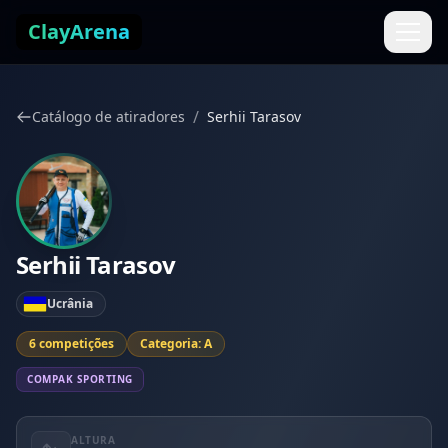
Pular para o conteúdo
ClayArena
/
Catálogo de atiradores
Serhii Tarasov
Serhii Tarasov
Ucrânia
6 competições
Categoria: A
COMPAK SPORTING
ALTURA