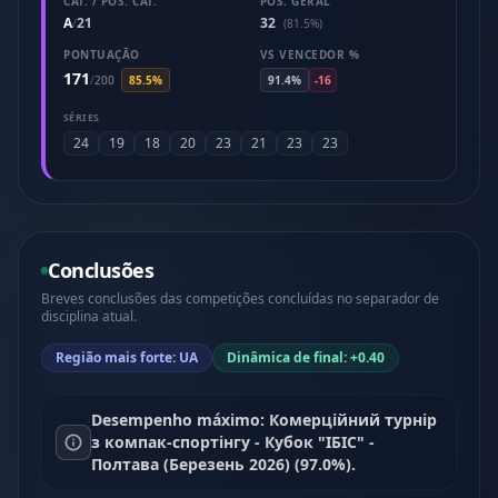
CAT. / POS. CAT.
POS. GERAL
A
21
32
/
(81.5%)
PONTUAÇÃO
VS VENCEDOR %
171
/
200
85.5%
91.4%
-16
SÉRIES
24
19
18
20
23
21
23
23
Conclusões
Breves conclusões das competições concluídas no separador de
disciplina atual.
Região mais forte: UA
Dinâmica de final: +0.40
Desempenho máximo: Комерційний турнір
з компак-спортінгу - Кубок "ІБІС" -
Полтава (Березень 2026) (97.0%).