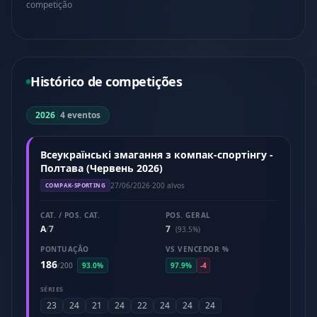
competição
Histórico de competições
2026
|
4 eventos
Всеукраїнські змагання з компак-спортінгу -
Полтава (Червень 2026)
27/06/2026
·
200 alvos
COMPAK-SPORTING
CAT. / POS. CAT.
POS. GERAL
A
7
7
/
(93.5%)
PONTUAÇÃO
VS VENCEDOR %
186
/
200
93.0%
97.9%
-4
SÉRIES
23
24
21
24
22
24
24
24