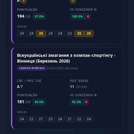
A
/
1
1
PONTUAÇÃO
VS VENCEDOR %
194
/
200
97.0%
100.0%
-0
SÉRIES
25
25
25
24
24
24
24
23
Всеукраїнські змагання з компак-спортінгу -
Вінниця (Березень 2026)
14/03/2026
·
200 alvos
COMPAK-SPORTING
CAT. / POS. CAT.
POS. GERAL
A
7
11
/
(92.6%)
PONTUAÇÃO
VS VENCEDOR %
181
/
200
90.5%
95.3%
-9
SÉRIES
24
22
21
23
24
21
22
24