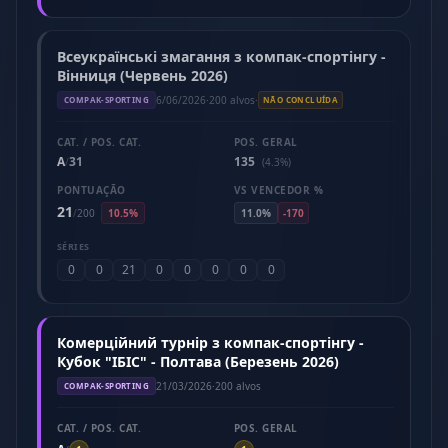
Всеукраїнські змагання з компак-спортінгу -
Вінниця (Червень 2026)
6/06/2026
·
200 alvos
·
COMPAK-SPORTING
NÃO CONCLUÍDA
CAT. / POS. CAT.
POS. GERAL
A
31
135
/
(4.3%)
PONTUAÇÃO
VS VENCEDOR %
21
/
200
10.5%
11.0%
-170
SÉRIES
0
0
21
0
0
0
0
0
Комерційний турнір з компак-спортінгу -
Кубок "ІБІС" - Полтава (Березень 2026)
21/03/2026
·
200 alvos
COMPAK-SPORTING
CAT. / POS. CAT.
POS. GERAL