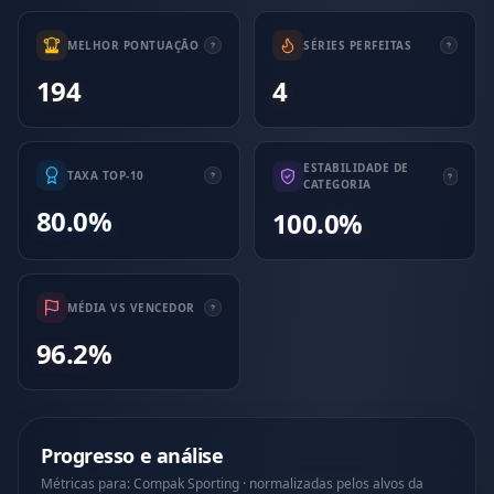
MELHOR PONTUAÇÃO
SÉRIES PERFEITAS
194
4
ESTABILIDADE DE
TAXA TOP-10
CATEGORIA
80.0%
100.0%
MÉDIA VS VENCEDOR
96.2%
Progresso e análise
Métricas para: Compak Sporting · normalizadas pelos alvos da