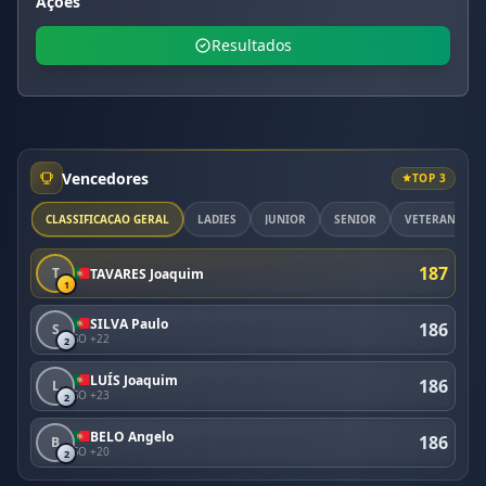
Ações
Resultados
Vencedores
TOP 3
CLASSIFICAÇÃO GERAL
LADIES
JUNIOR
SENIOR
VETERAN
187
T
TAVARES Joaquim
1
SILVA Paulo
186
S
SO +22
2
LUÍS Joaquim
186
L
SO +23
2
BELO Angelo
186
B
SO +20
2