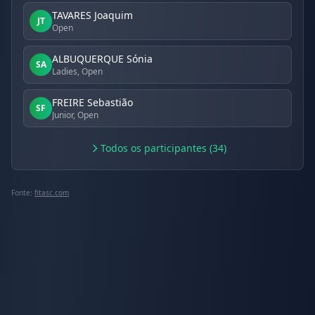
TAVARES Joaquim
JT
Open
ALBUQUERQUE Sónia
SA
Ladies, Open
FREIRE Sebastião
SF
Junior, Open
Todos os participantes (34)
Fonte:
fitasc.com