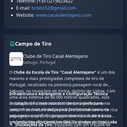
Telefone: (+351)219623822
E-mail:
bcleto52@gmail.com
Website:
www.casalalentejano.com
Campo de Tiro
Clube de Tiro Casal Alentejano
Sabugo
, Portugal
O
Clube da Escola de Tiro "Casal Alentejano"
é um dos
maiores e mais prestigiados complexos de tiro de
Portugal, localizado na pitoresca paisagem rural de
Sabugo, no município de Sintra, distrito de Lisboa. Com
Infraestrutura Abrangente e Configuração Técnica
uma área extensa de 60.000 metros quadrados, esta
O complexo foi meticulosamente concebido para
instalação de classe mundial combina perfeitamente
cumprir os mais elevados padrões internacionais de
uma infraestrutura desportiva profissional com uma rica
segurança e conforto, proporcionando aos atiradores
paisagem natural. O destaque único do clube é a sua
um ambiente altamente versátil. Os pratos de argila são
profunda ligação à lendária família Medeiros Cleto, uma
Instalações de Tiro
: Equipado com um traçado de