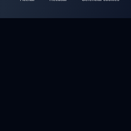
ClayArena
Plataforma para realizar e participar de competições.
Desenvolva suas habilidades e compita com os melhores
mestres.
Competições
Campos de Tiro
Perfil
Contatos
Política de privacidade