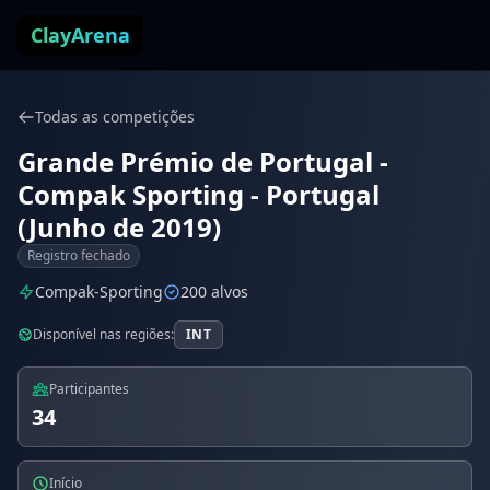
Pular para o conteúdo
ClayArena
Todas as competições
Grande Prémio de Portugal -
Compak Sporting - Portugal
(Junho de 2019)
Registro fechado
Compak-Sporting
200 alvos
Disponível nas regiões:
INT
Participantes
34
Início