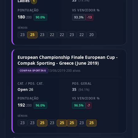
33
Ladies
(79.5%)
/
1
PONTUAÇÃO
VS VENCEDOR %
180
/
200
90.0%
93.3%
-13
SÉRIES
25
23
23
22
22
23
22
20
European Championship Finale European Cup -
Compak Sporting - Greece (June 2019)
13/06/2019
·
200 alvos
COMPAK-SPORTING
CAT. / POS. CAT.
POS. GERAL
Open
26
35
/
(94.1%)
PONTUAÇÃO
VS VENCEDOR %
192
/
200
96.0%
96.5%
-7
SÉRIES
25
25
25
25
23
23
23
23