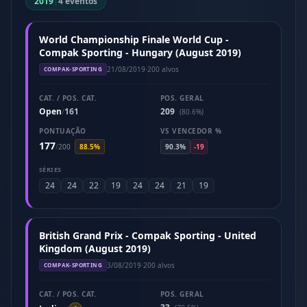
2019
|
4 eventos
World Championship Finale World Cup -
Compak Sporting - Hungary (August 2019)
21/08/2019
·
200 alvos
COMPAK-SPORTING
CAT. / POS. CAT.
POS. GERAL
Open
161
209
/
(80.6%)
PONTUAÇÃO
VS VENCEDOR %
177
/
200
88.5%
90.3%
-19
SÉRIES
24
24
22
19
24
24
21
19
British Grand Prix - Compak Sporting - United
Kingdom (August 2019)
3/08/2019
·
200 alvos
COMPAK-SPORTING
CAT. / POS. CAT.
POS. GERAL