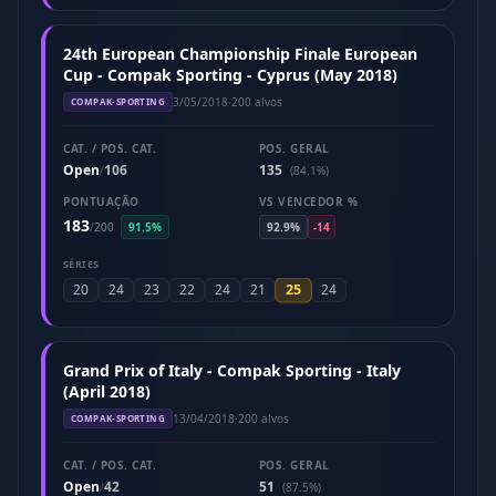
24th European Championship Finale European
Cup - Compak Sporting - Cyprus (May 2018)
3/05/2018
·
200 alvos
COMPAK-SPORTING
CAT. / POS. CAT.
POS. GERAL
Open
106
135
/
(84.1%)
PONTUAÇÃO
VS VENCEDOR %
183
/
200
91.5%
92.9%
-14
SÉRIES
25
20
24
23
22
24
21
24
Grand Prix of Italy - Compak Sporting - Italy
(April 2018)
13/04/2018
·
200 alvos
COMPAK-SPORTING
CAT. / POS. CAT.
POS. GERAL
Open
42
51
/
(87.5%)