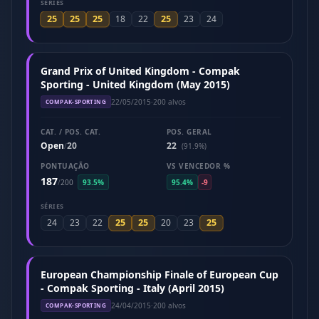
SÉRIES
25
25
25
25
18
22
23
24
Grand Prix of United Kingdom - Compak
Sporting - United Kingdom (May 2015)
22/05/2015
·
200 alvos
COMPAK-SPORTING
CAT. / POS. CAT.
POS. GERAL
Open
20
22
/
(91.9%)
PONTUAÇÃO
VS VENCEDOR %
187
/
200
93.5%
95.4%
-9
SÉRIES
25
25
25
24
23
22
20
23
European Championship Finale of European Cup
- Compak Sporting - Italy (April 2015)
24/04/2015
·
200 alvos
COMPAK-SPORTING