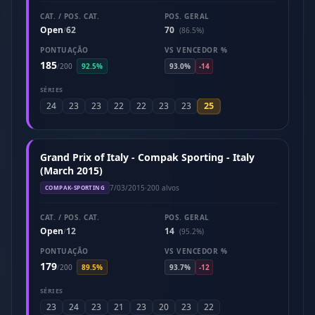
CAT. / POS. CAT.
POS. GERAL
Open
62
70
/
(86.5%)
PONTUAÇÃO
VS VENCEDOR %
185
/
200
92.5%
93.0%
-14
SÉRIES
25
24
23
23
22
22
23
23
Grand Prix of Italy - Compak Sporting - Italy
(March 2015)
7/03/2015
·
200 alvos
COMPAK-SPORTING
CAT. / POS. CAT.
POS. GERAL
Open
12
14
/
(95.2%)
PONTUAÇÃO
VS VENCEDOR %
179
/
200
89.5%
93.7%
-12
SÉRIES
23
24
23
21
23
20
23
22