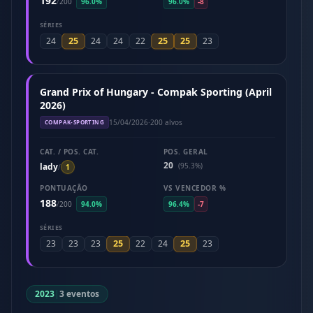
192
/
200
96.0%
96.0%
-8
SÉRIES
25
25
25
24
24
24
22
23
Grand Prix of Hungary - Compak Sporting (April
2026)
15/04/2026
·
200 alvos
COMPAK-SPORTING
CAT. / POS. CAT.
POS. GERAL
20
lady
(95.3%)
/
1
PONTUAÇÃO
VS VENCEDOR %
188
/
200
94.0%
96.4%
-7
SÉRIES
25
25
23
23
23
22
24
23
2023
|
3 eventos