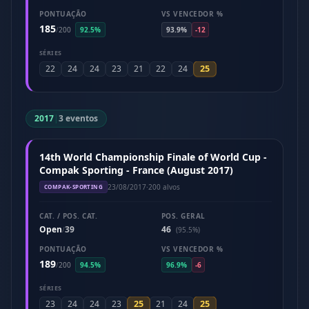
PONTUAÇÃO
VS VENCEDOR %
185
/
200
92.5%
93.9%
-12
SÉRIES
25
22
24
24
23
21
22
24
2017
|
3 eventos
14th World Championship Finale of World Cup -
Compak Sporting - France (August 2017)
23/08/2017
·
200 alvos
COMPAK-SPORTING
CAT. / POS. CAT.
POS. GERAL
Open
39
46
/
(95.5%)
PONTUAÇÃO
VS VENCEDOR %
189
/
200
94.5%
96.9%
-6
SÉRIES
25
25
23
24
24
23
21
24