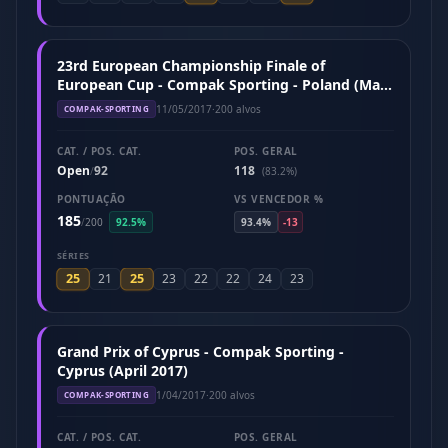
23rd European Championship Finale of
European Cup - Compak Sporting - Poland (May
2017)
11/05/2017
·
200 alvos
COMPAK-SPORTING
CAT. / POS. CAT.
POS. GERAL
Open
92
118
/
(83.2%)
PONTUAÇÃO
VS VENCEDOR %
185
/
200
92.5%
93.4%
-13
SÉRIES
25
25
21
23
22
22
24
23
Grand Prix of Cyprus - Compak Sporting -
Cyprus (April 2017)
1/04/2017
·
200 alvos
COMPAK-SPORTING
CAT. / POS. CAT.
POS. GERAL