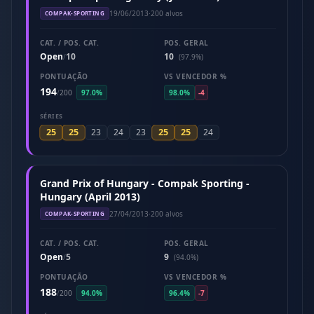
19/06/2013
·
200 alvos
COMPAK-SPORTING
CAT. / POS. CAT.
POS. GERAL
Open
10
10
/
(97.9%)
PONTUAÇÃO
VS VENCEDOR %
194
/
200
97.0%
98.0%
-4
SÉRIES
25
25
25
25
23
24
23
24
Grand Prix of Hungary - Compak Sporting -
Hungary (April 2013)
27/04/2013
·
200 alvos
COMPAK-SPORTING
CAT. / POS. CAT.
POS. GERAL
Open
5
9
/
(94.0%)
PONTUAÇÃO
VS VENCEDOR %
188
/
200
94.0%
96.4%
-7