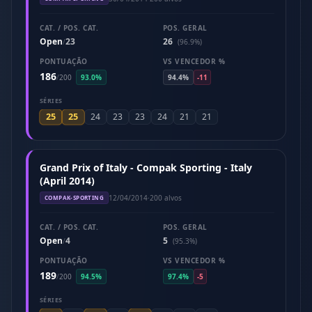
CAT. / POS. CAT.
POS. GERAL
Open
23
26
/
(96.9%)
PONTUAÇÃO
VS VENCEDOR %
186
/
200
93.0%
94.4%
-11
SÉRIES
25
25
24
23
23
24
21
21
Grand Prix of Italy - Compak Sporting - Italy
(April 2014)
12/04/2014
·
200 alvos
COMPAK-SPORTING
CAT. / POS. CAT.
POS. GERAL
Open
4
5
/
(95.3%)
PONTUAÇÃO
VS VENCEDOR %
189
/
200
94.5%
97.4%
-5
SÉRIES