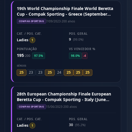
19th World Championship Finale World Beretta
Cup - Compak Sporting - Greece (September
2023)
7/09/2023
·
200 alvos
COMPAK-SPORTING
CAT. / POS. CAT.
POS. GERAL
9
Ladies
(99.0%)
/
1
PONTUAÇÃO
VS VENCEDOR %
195
/
200
97.5%
98.0%
-4
SÉRIES
25
25
25
25
25
23
23
24
28th European Championship Finale European
Beretta Cup - Compak Sporting - Italy (June
2023)
15/06/2023
·
200 alvos
COMPAK-SPORTING
CAT. / POS. CAT.
POS. GERAL
30
Ladies
(95.2%)
/
1