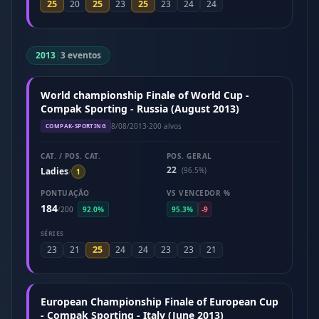
25
25
25
20
23
23
24
24
2013
|
3 eventos
World championship Finale of World Cup -
Compak Sporting - Russia (August 2013)
8/08/2013
·
200 alvos
COMPAK-SPORTING
CAT. / POS. CAT.
POS. GERAL
22
Ladies
(96.5%)
/
1
PONTUAÇÃO
VS VENCEDOR %
184
/
200
92.0%
95.3%
-9
SÉRIES
25
23
21
24
24
23
23
21
European Championship Finale of European Cup
- Compak Sporting - Italy (June 2013)