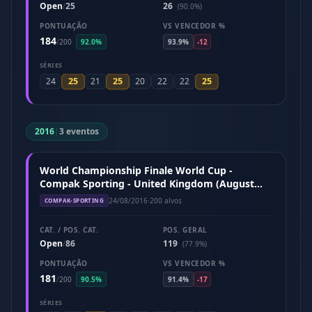
Open
25
26
/
(90.0%)
PONTUAÇÃO
VS VENCEDOR %
184
/
200
92.0%
93.9%
-12
SÉRIES
25
25
25
24
21
20
22
22
2016
|
3 eventos
World Championship Finale World Cup -
Compak Sporting - United Kingdom (August
2016)
24/08/2016
·
200 alvos
COMPAK-SPORTING
CAT. / POS. CAT.
POS. GERAL
Open
86
119
/
(77.9%)
PONTUAÇÃO
VS VENCEDOR %
181
/
200
90.5%
91.4%
-17
SÉRIES