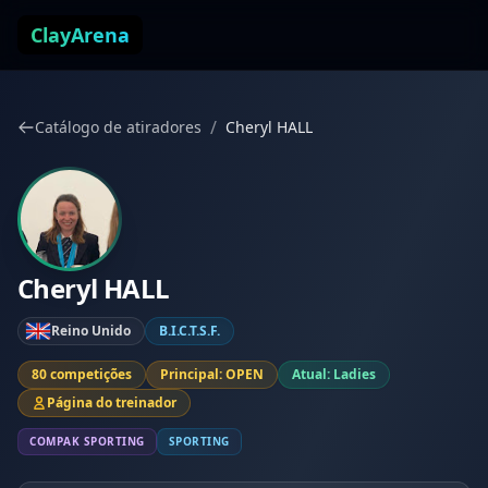
Pular para o conteúdo
ClayArena
/
Catálogo de atiradores
Cheryl HALL
Cheryl HALL
Reino Unido
B.I.C.T.S.F.
80 competições
Principal: OPEN
Atual: Ladies
Página do treinador
COMPAK SPORTING
SPORTING