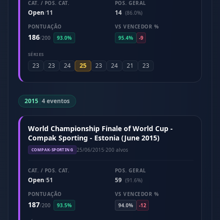
CAT. / POS. CAT.
POS. GERAL
Open
11
14
/
(86.0%)
PONTUAÇÃO
VS VENCEDOR %
186
/
200
93.0%
95.4%
-9
SÉRIES
25
23
23
24
23
24
21
23
2015
|
4 eventos
World Championship Finale of World Cup -
Compak Sporting - Estonia (June 2015)
25/06/2015
·
200 alvos
COMPAK-SPORTING
CAT. / POS. CAT.
POS. GERAL
Open
51
59
/
(91.6%)
PONTUAÇÃO
VS VENCEDOR %
187
/
200
93.5%
94.0%
-12