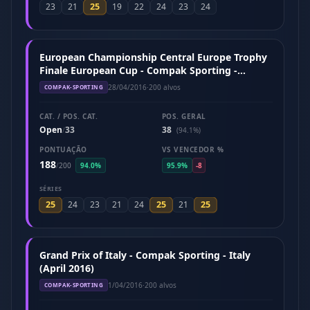
25
23
21
19
22
24
23
24
European Championship Central Europe Trophy
Finale European Cup - Compak Sporting -
Hungary (April 2016)
28/04/2016
·
200 alvos
COMPAK-SPORTING
CAT. / POS. CAT.
POS. GERAL
Open
33
38
/
(94.1%)
PONTUAÇÃO
VS VENCEDOR %
188
/
200
94.0%
95.9%
-8
SÉRIES
25
25
25
24
23
21
24
21
Grand Prix of Italy - Compak Sporting - Italy
(April 2016)
1/04/2016
·
200 alvos
COMPAK-SPORTING