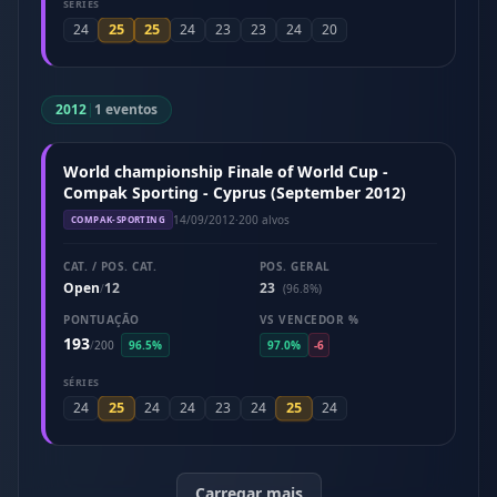
SÉRIES
25
25
24
24
23
23
24
20
2012
|
1 eventos
World championship Finale of World Cup -
Compak Sporting - Cyprus (September 2012)
14/09/2012
·
200 alvos
COMPAK-SPORTING
CAT. / POS. CAT.
POS. GERAL
Open
12
23
/
(96.8%)
PONTUAÇÃO
VS VENCEDOR %
193
/
200
96.5%
97.0%
-6
SÉRIES
25
25
24
24
24
23
24
24
Carregar mais