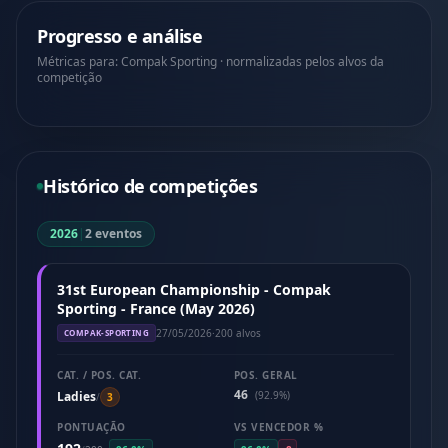
Progresso e análise
Métricas para: Compak Sporting · normalizadas pelos alvos da
competição
Histórico de competições
2026
|
2 eventos
31st European Championship - Compak
Sporting - France (May 2026)
27/05/2026
·
200 alvos
COMPAK-SPORTING
CAT. / POS. CAT.
POS. GERAL
46
Ladies
(92.9%)
/
3
PONTUAÇÃO
VS VENCEDOR %