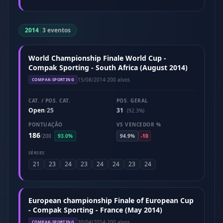
2014
|
3 eventos
World Championship Finale World Cup -
Compak Sporting - South Africa (August 2014)
15/08/2014
·
200 alvos
COMPAK-SPORTING
CAT. / POS. CAT.
POS. GERAL
Open
25
31
/
(92.3%)
PONTUAÇÃO
VS VENCEDOR %
186
/
200
93.0%
94.9%
-10
SÉRIES
21
23
24
23
24
24
23
24
European championship Finale of European Cup
- Compak Sporting - France (May 2014)
30/04/2014
·
200 alvos
COMPAK-SPORTING