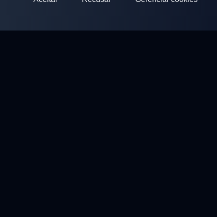
ClayArena
Plataforma para realizar e participar de competições.
Desenvolva suas habilidades e compita com os melhores
mestres.
Competições
Campos de Tiro
Perfil
Contatos