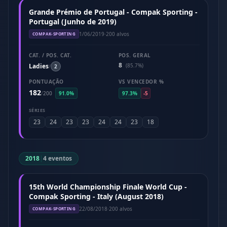
Grande Prémio de Portugal - Compak Sporting -
Portugal (Junho de 2019)
1/06/2019
·
200 alvos
COMPAK-SPORTING
CAT. / POS. CAT.
POS. GERAL
8
Ladies
(85.7%)
/
2
PONTUAÇÃO
VS VENCEDOR %
182
/
200
91.0%
97.3%
-5
SÉRIES
23
24
23
23
24
24
23
18
2018
|
4 eventos
15th World Championship Finale World Cup -
Compak Sporting - Italy (August 2018)
22/08/2018
·
200 alvos
COMPAK-SPORTING