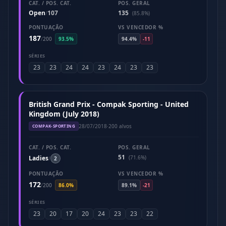
CAT. / POS. CAT.
POS. GERAL
Open
107
135
/
(85.8%)
PONTUAÇÃO
VS VENCEDOR %
187
/
200
93.5%
94.4%
-11
SÉRIES
23
23
24
24
23
24
23
23
British Grand Prix - Compak Sporting - United
Kingdom (July 2018)
28/07/2018
·
200 alvos
COMPAK-SPORTING
CAT. / POS. CAT.
POS. GERAL
51
Ladies
(71.6%)
/
2
PONTUAÇÃO
VS VENCEDOR %
172
/
200
86.0%
89.1%
-21
SÉRIES
23
20
17
20
24
23
23
22