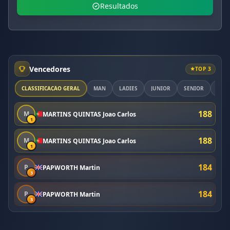
Resultados
Vencedores
TOP 3
CLASSIFICAÇÃO GERAL
MAN
LADIES
JUNIOR
SENIOR
VET
188
M
MARTINS QUINTAS Joao Carlos
1
188
M
MARTINS QUINTAS Joao Carlos
1
184
P
PAPWORTH Martin
3
184
P
PAPWORTH Martin
3