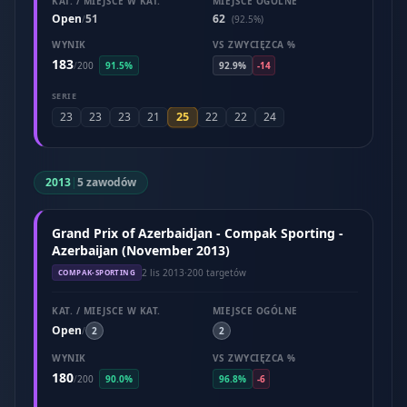
KAT. / MIEJSCE W KAT.
MIEJSCE OGÓLNE
Open
51
62
/
(92.5%)
WYNIK
VS ZWYCIĘZCA %
183
/
200
91.5%
92.9%
-14
SERIE
25
23
23
23
21
22
22
24
2013
|
5 zawodów
Grand Prix of Azerbaidjan - Compak Sporting -
Azerbaijan (November 2013)
2 lis 2013
·
200 targetów
COMPAK-SPORTING
KAT. / MIEJSCE W KAT.
MIEJSCE OGÓLNE
Open
/
2
2
WYNIK
VS ZWYCIĘZCA %
180
/
200
90.0%
96.8%
-6