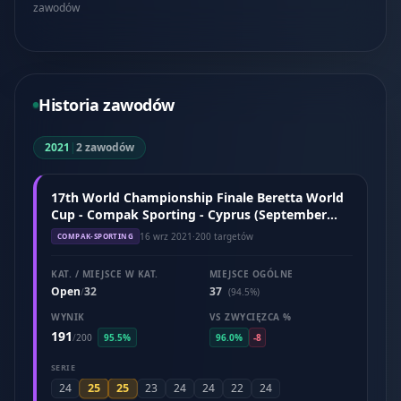
zawodów
Historia zawodów
2021
|
2 zawodów
17th World Championship Finale Beretta World
Cup - Compak Sporting - Cyprus (September
2021)
16 wrz 2021
·
200 targetów
COMPAK-SPORTING
KAT. / MIEJSCE W KAT.
MIEJSCE OGÓLNE
Open
32
37
/
(94.5%)
WYNIK
VS ZWYCIĘZCA %
191
/
200
95.5%
96.0%
-8
SERIE
25
25
24
23
24
24
22
24