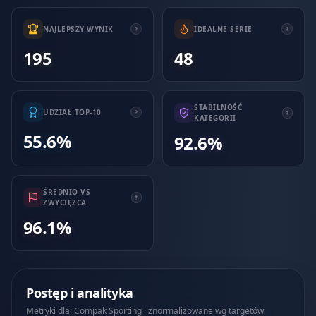
NAJLEPSZY WYNIK
IDEALNE SERIE
195
48
STABILNOŚĆ
UDZIAŁ TOP-10
KATEGORII
55.6%
92.6%
ŚREDNIO VS
ZWYCIĘZCA
96.1%
Postęp i analityka
Metryki dla: Compak Sporting · znormalizowane wg targetów