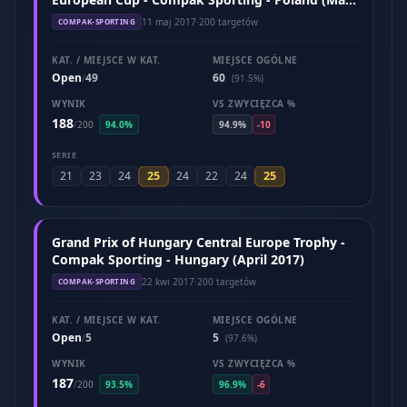
2017)
11 maj 2017
·
200 targetów
COMPAK-SPORTING
KAT. / MIEJSCE W KAT.
MIEJSCE OGÓLNE
Open
49
60
/
(91.5%)
WYNIK
VS ZWYCIĘZCA %
188
/
200
94.0%
94.9%
-10
SERIE
25
25
21
23
24
24
22
24
Grand Prix of Hungary Central Europe Trophy -
Compak Sporting - Hungary (April 2017)
22 kwi 2017
·
200 targetów
COMPAK-SPORTING
KAT. / MIEJSCE W KAT.
MIEJSCE OGÓLNE
Open
5
5
/
(97.6%)
WYNIK
VS ZWYCIĘZCA %
187
/
200
93.5%
96.9%
-6