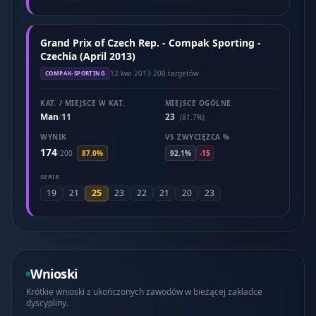
Grand Prix of Czech Rep. - Compak Sporting -
Czechia (April 2013)
12 kwi 2013
·
200 targetów
COMPAK-SPORTING
KAT. / MIEJSCE W KAT.
MIEJSCE OGÓLNE
Man
11
23
/
(81.7%)
WYNIK
VS ZWYCIĘZCA %
174
/
200
87.0%
92.1%
-15
SERIE
25
19
21
23
22
21
20
23
Wnioski
Krótkie wnioski z ukończonych zawodów w bieżącej zakładce
dyscypliny.