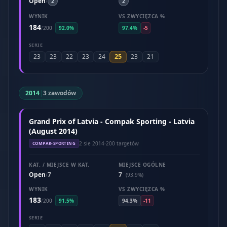
Open
/
2
2
WYNIK
VS ZWYCIĘZCA %
184
/
200
92.0%
97.4%
-5
SERIE
25
23
23
22
23
24
23
21
2014
|
3 zawodów
Grand Prix of Latvia - Compak Sporting - Latvia
(August 2014)
2 sie 2014
·
200 targetów
COMPAK-SPORTING
KAT. / MIEJSCE W KAT.
MIEJSCE OGÓLNE
Open
7
7
/
(93.9%)
WYNIK
VS ZWYCIĘZCA %
183
/
200
91.5%
94.3%
-11
SERIE