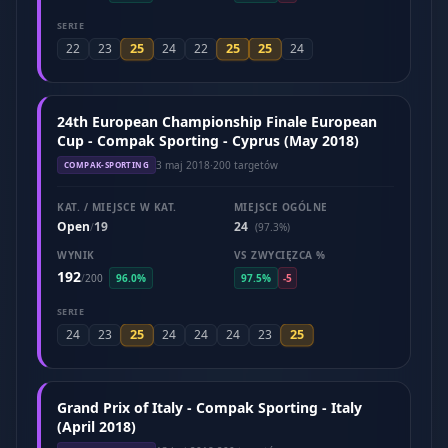
SERIE
25
25
25
22
23
24
22
24
24th European Championship Finale European
Cup - Compak Sporting - Cyprus (May 2018)
3 maj 2018
·
200 targetów
COMPAK-SPORTING
KAT. / MIEJSCE W KAT.
MIEJSCE OGÓLNE
Open
19
24
/
(97.3%)
WYNIK
VS ZWYCIĘZCA %
192
/
200
96.0%
97.5%
-5
SERIE
25
25
24
23
24
24
24
23
Grand Prix of Italy - Compak Sporting - Italy
(April 2018)