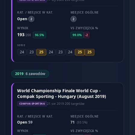
KAT. / MIEJSCE W KAT.
MIEJSCE OGÓLNE
Open
/
2
2
WYNIK
VS ZWYCIĘZCA %
193
/
200
96.5%
99.0%
-2
SERIE
25
25
25
24
23
24
23
24
2019
|
6 zawodów
World Championship Finale World Cup -
Compak Sporting - Hungary (August 2019)
21 sie 2019
·
200 targetów
COMPAK-SPORTING
KAT. / MIEJSCE W KAT.
MIEJSCE OGÓLNE
Open
59
71
/
(93.5%)
WYNIK
VS ZWYCIĘZCA %