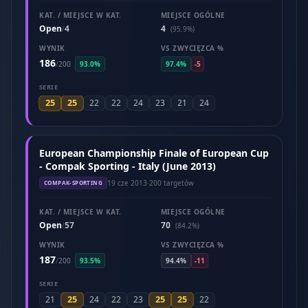
KAT. / MIEJSCE W KAT.
MIEJSCE OGÓLNE
Open
4
4
/
(95.9%)
WYNIK
VS ZWYCIĘZCA %
186
/
200
93.0%
97.4%
-5
SERIE
25
25
22
22
24
23
21
24
European Championship Finale of European Cup
- Compak Sporting - Italy (June 2013)
19 cze 2013
·
200 targetów
COMPAK-SPORTING
KAT. / MIEJSCE W KAT.
MIEJSCE OGÓLNE
Open
57
70
/
(84.2%)
WYNIK
VS ZWYCIĘZCA %
187
/
200
93.5%
94.4%
-11
SERIE
25
25
25
21
24
22
23
22