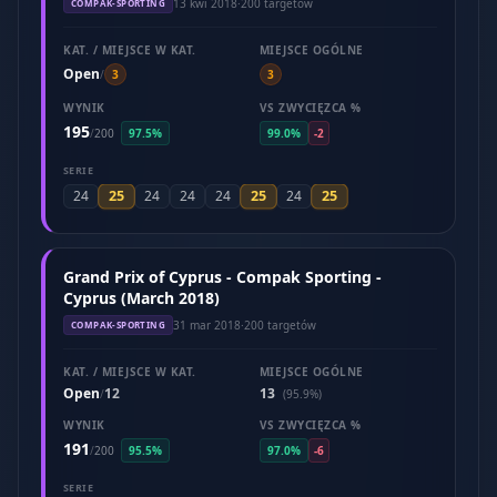
13 kwi 2018
·
200 targetów
COMPAK-SPORTING
KAT. / MIEJSCE W KAT.
MIEJSCE OGÓLNE
Open
/
3
3
WYNIK
VS ZWYCIĘZCA %
195
/
200
97.5%
99.0%
-2
SERIE
25
25
25
24
24
24
24
24
Grand Prix of Cyprus - Compak Sporting -
Cyprus (March 2018)
31 mar 2018
·
200 targetów
COMPAK-SPORTING
KAT. / MIEJSCE W KAT.
MIEJSCE OGÓLNE
Open
12
13
/
(95.9%)
WYNIK
VS ZWYCIĘZCA %
191
/
200
95.5%
97.0%
-6
SERIE