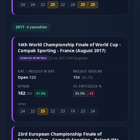
25
25
25
24
24
22
22
24
2017
|
4 zawodów
14th World Championship Finale of World Cup -
Compak Sporting - France (August 2017)
23 sie 2017
·
200 targetów
COMPAK-SPORTING
KAT. / MIEJSCE W KAT.
MIEJSCE OGÓLNE
Open
123
154
/
(84.7%)
WYNIK
VS ZWYCIĘZCA %
182
/
200
91.0%
93.3%
-13
SERIE
25
24
22
22
23
19
23
24
23rd European Championship Finale of
European Cup - Compak Sporting - Poland (May