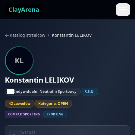
Przejdź do treści
ClayArena
/
Katalog strzelców
Konstantin LELIKOV
KL
Konstantin LELIKOV
Indywidualni Neutralni Sportowcy
R.S.U.
42 zawodów
Kategoria: OPEN
COMPAK SPORTING
SPORTING
WZROST