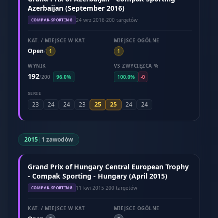
Azerbaijan (September 2016)
24 wrz 2016
·
200 targetów
COMPAK-SPORTING
KAT. / MIEJSCE W KAT.
MIEJSCE OGÓLNE
Open
/
1
1
WYNIK
VS ZWYCIĘZCA %
192
/
200
96.0%
100.0%
-0
SERIE
25
25
23
24
24
23
24
24
2015
|
1 zawodów
Grand Prix of Hungary Central European Trophy
- Compak Sporting - Hungary (April 2015)
11 kwi 2015
·
200 targetów
COMPAK-SPORTING
KAT. / MIEJSCE W KAT.
MIEJSCE OGÓLNE