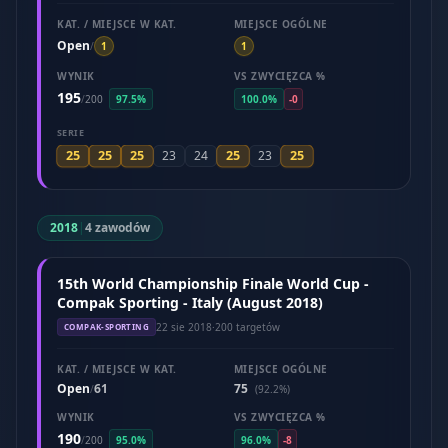
KAT. / MIEJSCE W KAT.
MIEJSCE OGÓLNE
Open
/
1
1
WYNIK
VS ZWYCIĘZCA %
195
/
200
97.5%
100.0%
-0
SERIE
25
25
25
25
25
23
24
23
2018
|
4 zawodów
15th World Championship Finale World Cup -
Compak Sporting - Italy (August 2018)
22 sie 2018
·
200 targetów
COMPAK-SPORTING
KAT. / MIEJSCE W KAT.
MIEJSCE OGÓLNE
Open
61
75
/
(92.2%)
WYNIK
VS ZWYCIĘZCA %
190
/
200
95.0%
96.0%
-8