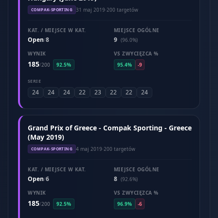
31 maj 2019
·
200 targetów
COMPAK-SPORTING
KAT. / MIEJSCE W KAT.
MIEJSCE OGÓLNE
Open
8
9
/
(96.0%)
WYNIK
VS ZWYCIĘZCA %
185
/
200
92.5%
95.4%
-9
SERIE
24
24
24
22
23
22
22
24
Grand Prix of Greece - Compak Sporting - Greece
(May 2019)
4 maj 2019
·
200 targetów
COMPAK-SPORTING
KAT. / MIEJSCE W KAT.
MIEJSCE OGÓLNE
Open
6
8
/
(92.6%)
WYNIK
VS ZWYCIĘZCA %
185
/
200
92.5%
96.9%
-6