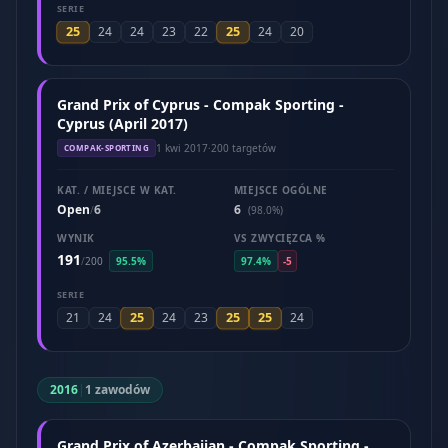
SERIE
25
25
24
24
23
22
24
20
Grand Prix of Cyprus - Compak Sporting -
Cyprus (April 2017)
1 kwi 2017
·
200 targetów
COMPAK-SPORTING
KAT. / MIEJSCE W KAT.
MIEJSCE OGÓLNE
Open
6
6
/
(98.0%)
WYNIK
VS ZWYCIĘZCA %
191
/
200
95.5%
97.4%
-5
SERIE
25
25
25
21
24
24
23
24
2016
|
1 zawodów
Grand Prix of Azerbaijan - Compak Sporting -