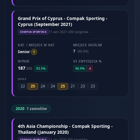
Grand Prix of Cyprus - Compak Sporting -
Cyprus (September 2021)
11 wrz 2021
·
200 targetów
COMPAK-SPORTING
KAT. / MIEJSCE W KAT.
MIEJSCE OGÓLNE
7
Senior
(96.8%)
/
1
WYNIK
VS ZWYCIĘZCA %
187
/
200
93.5%
96.9%
-6
SERIE
25
25
22
24
24
21
23
23
2020
|
1 zawodów
4th Asia Championship - Compak Sporting -
Thailand (January 2020)
11 sty 2020
·
200 targetów
COMPAK-SPORTING