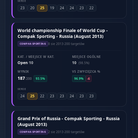
SERIE
25
23
20
19
24
24
23
22
World championship Finale of World Cup -
Compak Sporting - Russia (August 2013)
8 sie 2013
·
200 targetów
COMPAK-SPORTING
KAT. / MIEJSCE W KAT.
MIEJSCE OGÓLNE
Open
10
10
/
(98.5%)
WYNIK
VS ZWYCIĘZCA %
187
/
200
93.5%
96.9%
-6
SERIE
25
24
22
23
23
24
23
23
Grand Prix of Russia - Compak Sporting - Russia
(August 2013)
2 sie 2013
·
200 targetów
COMPAK-SPORTING