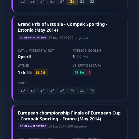
25
22
23
24
20
24
23
22
Grand Prix of Estonia - Compak Sporting -
Estonia (May 2014)
24 maj 2014
·
200 targetów
COMPAK-SPORTING
KAT. / MIEJSCE W KAT.
MIEJSCE OGÓLNE
Open
5
5
/
(97.6%)
WYNIK
VS ZWYCIĘZCA %
176
/
200
88.0%
95.1%
-9
SERIE
23
20
24
24
24
19
23
19
European championship Finale of European Cup
- Compak Sporting - France (May 2014)
30 kwi 2014
·
200 targetów
COMPAK-SPORTING