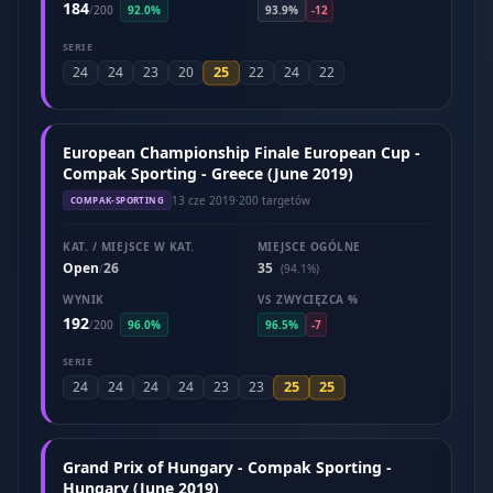
184
/
200
92.0%
93.9%
-12
SERIE
25
24
24
23
20
22
24
22
European Championship Finale European Cup -
Compak Sporting - Greece (June 2019)
13 cze 2019
·
200 targetów
COMPAK-SPORTING
KAT. / MIEJSCE W KAT.
MIEJSCE OGÓLNE
Open
26
35
/
(94.1%)
WYNIK
VS ZWYCIĘZCA %
192
/
200
96.0%
96.5%
-7
SERIE
25
25
24
24
24
24
23
23
Grand Prix of Hungary - Compak Sporting -
Hungary (June 2019)