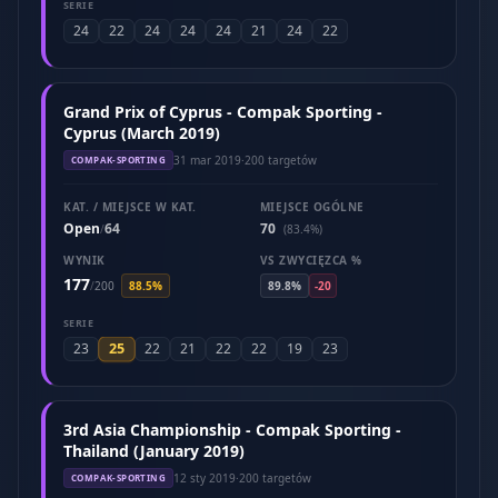
SERIE
24
22
24
24
24
21
24
22
Grand Prix of Cyprus - Compak Sporting -
Cyprus (March 2019)
31 mar 2019
·
200 targetów
COMPAK-SPORTING
KAT. / MIEJSCE W KAT.
MIEJSCE OGÓLNE
Open
64
70
/
(83.4%)
WYNIK
VS ZWYCIĘZCA %
177
/
200
88.5%
89.8%
-20
SERIE
25
23
22
21
22
22
19
23
3rd Asia Championship - Compak Sporting -
Thailand (January 2019)
12 sty 2019
·
200 targetów
COMPAK-SPORTING