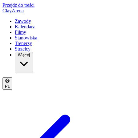
Przejdź do treści
ClayArena
Zawody
Kalendarz
Filmy
Stanowiska
Trenerzy
Strzelcy
Więcej
PL