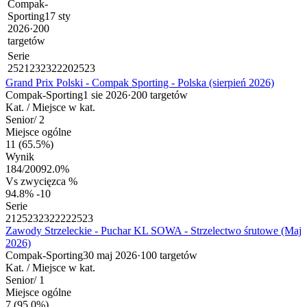
Compak-
Sporting
17 sty
2026
·
200
targetów
Serie
25
21
23
23
22
20
25
23
Grand Prix Polski - Compak Sporting - Polska (sierpień 2026)
Compak-Sporting
1 sie 2026
·
200 targetów
Kat. / Miejsce w kat.
Senior
/
2
Miejsce ogólne
11
(65.5%)
Wynik
184
/
200
92.0%
Vs zwycięzca %
94.8%
-10
Serie
21
25
23
23
22
22
25
23
Zawody Strzeleckie - Puchar KL SOWA - Strzelectwo śrutowe (Maj
2026)
Compak-Sporting
30 maj 2026
·
100 targetów
Kat. / Miejsce w kat.
Senior
/
1
Miejsce ogólne
7
(95.0%)