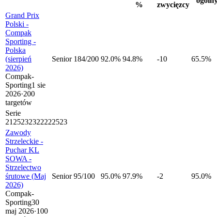
ogóln
%
zwycięzcy
Grand Prix
Polski -
Compak
Sporting -
Polska
(sierpień
Senior
184
/
200
92.0%
94.8%
-10
65.5%
2026)
Compak-
Sporting
1 sie
2026
·
200
targetów
Serie
21
25
23
23
22
22
25
23
Zawody
Strzeleckie -
Puchar KL
SOWA -
Strzelectwo
śrutowe (Maj
Senior
95
/
100
95.0%
97.9%
-2
95.0%
2026)
Compak-
Sporting
30
maj 2026
·
100