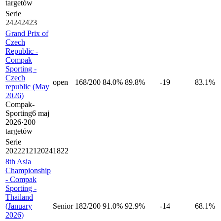
targetów
Serie
24
24
24
23
Grand Prix of
Czech
Republic -
Compak
Sporting -
Czech
open
168
/
200
84.0%
89.8%
-19
83.1%
republic (May
2026)
Compak-
Sporting
6 maj
2026
·
200
targetów
Serie
20
22
21
21
20
24
18
22
8th Asia
Championship
- Compak
Sporting -
Thailand
(January
Senior
182
/
200
91.0%
92.9%
-14
68.1%
2026)