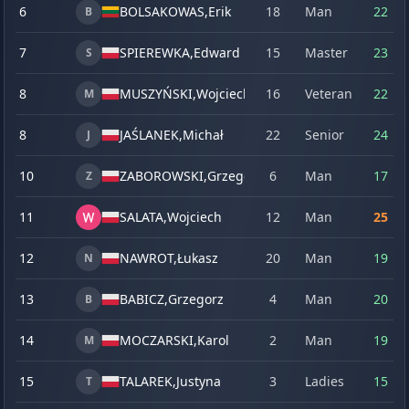
6
BOLSAKOWAS,
Erik
18
Man
22
2
B
7
SPIEREWKA,
Edward
15
Master
23
2
S
8
MUSZYŃSKI,
Wojciech
16
Veteran
22
2
M
8
JAŚLANEK,
Michał
22
Senior
24
2
J
10
ZABOROWSKI,
Grzegorz
6
Man
17
1
Z
11
SALATA,
Wojciech
12
Man
25
2
12
NAWROT,
Łukasz
20
Man
19
1
N
13
BABICZ,
Grzegorz
4
Man
20
1
B
14
MOCZARSKI,
Karol
2
Man
19
1
M
15
TALAREK,
Justyna
3
Ladies
15
1
T