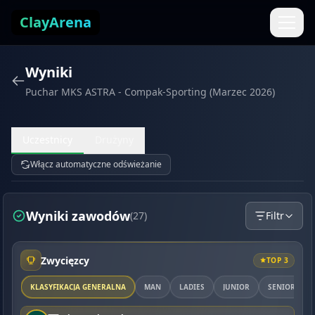
Przejdź do treści
ClayArena
Wyniki
Puchar MKS ASTRA - Compak-Sporting (Marzec 2026)
Uczestnicy
Drużyny
Włącz automatyczne odświeżanie
Wyniki zawodów
(27)
Filtr
Zwycięzcy
TOP 3
KLASYFIKACJA GENERALNA
MAN
LADIES
JUNIOR
SENIOR