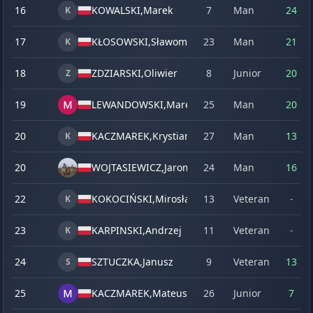
16
KOWALSKI,
Marek
7
Man
24
2
K
17
KŁOSOWSKI,
Sławomir
23
Man
21
2
K
18
ZDZIARSKI,
Oliwier
8
Junior
20
2
Z
19
LEWANDOWSKI,
Marek
25
Man
20
2
20
KACZMAREK,
Krystian
27
Man
13
1
K
20
WOJTASIEWICZ,
Jaromir
24
Man
16
1
22
KOKOCIŃSKI,
Mirosław
13
Veteran
-
-
K
23
KARPINSKI,
Andrzej
11
Veteran
-
-
K
24
SZTUCZKA,
Janusz
9
Veteran
13
1
S
25
KACZMAREK,
Mateusz
26
Junior
7
6