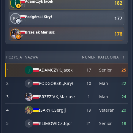
Adamczyk Jacek
182
#17
1
Podgórski Kirył
177
PK
#10
2
Brzeziak Mariusz
176
#1
3
POZYCJA
NAZWA
NUMER
KATEGORIA
1
2
1
ADAMCZYK,
Jacek
17
Senior
25
2
2
PODGÓRSKI,
Kirył
10
Man
22
2
P
3
BRZEZIAK,
Mariusz
1
Man
24
2
4
ISARYK,
Sergij
19
Veteran
20
2
5
KLIMOWICZ,
Igor
21
Senior
18
2
K