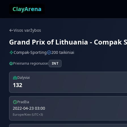
Pereiti prie turinio
ClayArena
Visos varžybos
Grand Prix of Lithuania - Compak Sp
Compak-Sporting
200 taikiniai
Prieinama regionuose:
INT
Dalyviai
132
Pradžia
2022-04-23 03:00
Europe/Kiev (UTC+3)