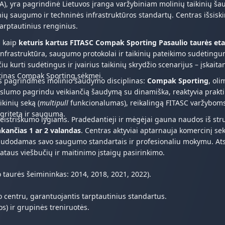
 A), yra pagrindinė Lietuvos įranga varžybiniam molinių taikinių šau
inių saugumo ir techninės infrastruktūros standartų. Centras išsiski
 tarptautinius renginius.
s kaip
keturis kartus FITASC Compak Sporting Pasaulio taurės et
infrastruktūra, saugumo protokolai ir taikinių pateikimo sudėtingum
kurti sudėtingus ir įvairius taikinių skrydžio scenarijus – įskaitant
ūtinas Compak Sporting sėkmei.
as pagrindines molinio šaudymo disciplinas:
Compak Sporting
, ol
tikslumo pagrindu veikiančią šaudymą su dinamiška, reaktyvia prak
kinių seką (
multipull
funkcionalumas), reikalingą FITASC varžyboms
egritetą ir saugumą.
meistriškumo lygiams. Pradedantieji ir mėgėjai gauna naudos iš str
unkančias 1 ar 2 valandas
. Centras aktyviai aptarnauja komercinį se
damas savo saugumo standartais ir profesionaliu mokymu. Atsižvelg
lataus viešbučių ir maitinimo įstaigų pasirinkimo.
taurės šeimininkas: 2014, 2018, 2021, 2022).
 centru, garantuojantis tarptautinius standartus.
os) ir grupinės treniruotės.