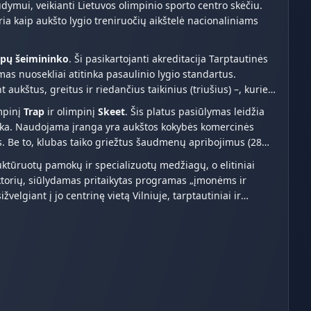
dymui, veikianti Lietuvos olimpinio sporto centro skėčiu.
ria kaip aukšto lygio treniruočių aikštelė nacionaliniams
apų šeimininko
. Ši pasikartojanti akreditacija Tarptautinės
as nuosekliai atitinka pasaulinio lygio standartus.
 aukštus, greitus ir riedančius taikinius (triušius) –, kurie
impinį
Trap
ir olimpinį
Skeet
. Šis platus pasiūlymas leidžia
tika. Naudojama įranga yra aukštos kokybės komercinės
. Be to, klubas taiko griežtus šaudmenų apribojimus (28
uktūruotų pamokų ir specializuotų medžiagų, o elitiniai
ktorių, siūlydamas pritaikytas programas „įmonėms ir
iant į jo centrinę vietą Vilniuje, tarptautiniai ir