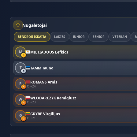
Nugalėtojai
BENDROJI ĮSKAITA
LADIES
JUNIOR
SENIOR
VETERAN
M
M
MILTIADOUS Lefkios
1
T
TAMM Tauno
2
ROMANS Arnis
R
SO +24
3
WLODARCZYK Remigiusz
W
SO +23
3
GRYBE Virgilijus
G
SO +21
3