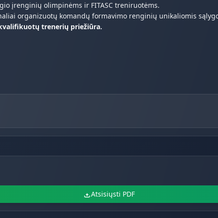
ygio įrenginių olimpinėms ir FITASC treniruotėms.
onaliai organizuotų komandų formavimo renginių unikaliomis sąlyg
alifikuotų trenerių priežiūra.
Atsisiųsti PDF