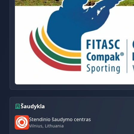
Šaudykla
Stendinio šaudymo centras
Vilnius
, Lithuania