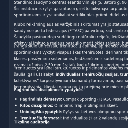
Stendinio šaudymo centras esantis Vilniuje (S. Batoro g. 90
Šis institucinis ryšys garantuoja griežto laikymąsi tarptaut
sportininkams ir yra unikaliai sertifikuotas priimti didelius
Klubo reikšmingiausias varžybinis skirtumas yra jo statusa
šaudymo sporto federacijos (FITASC) patvirtina, kad centro 
Šaudykla pasinaudoja sudėtingu natūraliu reljefu, leidžiančiu 
efektyviai imituoja realaus pasaulio medžioklės sąlygas, b
Įranga siūlo universalų treniruočių aplinką, apimančią vis
sportininkams vykdyti visapusiškas treniruotes, derinant 
klasės, pasižyminti sistemomis, leidžiančiomis sudėtingą tai
gramai užtaiso, 2,50 mm šratai), kad užtikrintų sportinį int
Treniruotės yra labai struktūruotos ir prieinamos visiems 
šauliai gali užsisakyti
individualias treniruočių sesijas, tr
kolektyvams“ korporatyviniam komandų formavimui, pasinaudo
korporatyviniai klientai gauna puikų priėjimą prie miesto p
Pagrindinės disciplinos ir ypatybės
Pagrindinis dėmesys:
Compak Sporting (FITASC Pasaulio 
Kitos disciplinos:
Olimpinis Trap ir olimpinis Skeet.
Uniologiška ypatybė:
Ryšys su Lietuvos olimpiniu sporto
Treniruočių formatai:
Individualios (1 ar 2 valandų sesij
Tikslinė auditorija