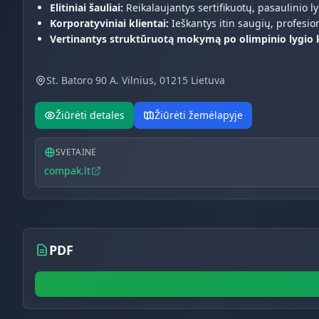
Elitiniai šauliai:
Reikalaujantys sertifikuotų, pasaulinio l
Korporatyviniai klientai:
Ieškantys itin saugių, profesi
Vertinantys struktūruotą mokymą po olimpinio lygio kv
St. Batoro 90 A. Vilnius, 01215 Lietuva
Žiūrėti detales
Žiūrėti žemėlapyje
SVETAINĖ
compak.lt
PDF