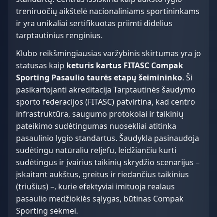
treniruočių aikštelė nacionaliniams sportininkams
ir yra unikaliai sertifikuotas priimti didelius
tarptautinius renginius.
Klubo reikšmingiausias varžybinis skirtumas yra jo
statusas kaip
keturis kartus FITASC Compak
Sporting Pasaulio taurės etapų šeimininko
. Ši
pasikartojanti akreditacija Tarptautinės šaudymo
sporto federacijos (FITASC) patvirtina, kad centro
infrastruktūra, saugumo protokolai ir taikinių
pateikimo sudėtingumas nuosekliai atitinka
pasaulinio lygio standartus. Šaudykla pasinaudoja
sudėtingu natūraliu reljefu, leidžiančiu kurti
sudėtingus ir įvairius taikinių skrydžio scenarijus –
įskaitant aukštus, greitus ir riedančius taikinius
(triušius) –, kurie efektyviai imituoja realaus
pasaulio medžioklės sąlygas, būtinas Compak
Sporting sėkmei.