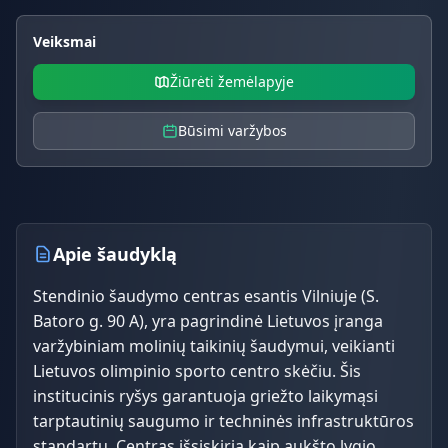
Veiksmai
Žiūrėti žemėlapyje
Būsimi varžybos
Apie šaudyklą
Stendinio šaudymo centras esantis Vilniuje (S.
Batoro g. 90 A), yra pagrindinė Lietuvos įranga
varžybiniam molinių taikinių šaudymui, veikianti
Lietuvos olimpinio sporto centro skėčiu. Šis
institucinis ryšys garantuoja griežto laikymąsi
tarptautinių saugumo ir techninės infrastruktūros
standartų. Centras išsiskiria kaip aukšto lygio