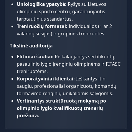
Uniologiška ypatybė:
Ryšys su Lietuvos
olimpiniu sporto centru, garantuojantis
tarptautinius standartus.
Treniruočių formatai:
Individualios (1 ar 2
valandų sesijos) ir grupinės treniruotės.
Tikslinė auditorija
Elitiniai šauliai:
Reikalaujantys sertifikuotų,
pasaulinio lygio įrenginių olimpinėms ir FITASC
treniruotėms.
Korporatyviniai klientai:
Ieškantys itin
saugių, profesionaliai organizuotų komandų
formavimo renginių unikaliomis sąlygomis.
Vertinantys struktūruotą mokymą po
olimpinio lygio kvalifikuotų trenerių
priežiūra.