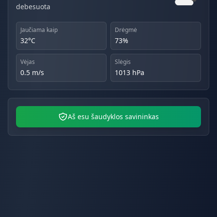
debesuota
Jaučiama kaip
Drėgmė
32°C
73%
Vėjas
Slėgis
0.5 m/s
1013 hPa
Aš esu šaudyklos savininkas