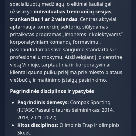
specializuotų medžiagų, o elitiniai šauliai gali
užsisakyti
individualias treniruočių sesijas,
trunkančias 1 ar 2 valandas
. Centras aktyviai
aptarnauja komercinį sektorių, siūlydamas
pritaikytas programas „įmonėms ir kolektyvams“
korporatyviniam komandų formavimui,
pasinaudodamas savo saugumo standartais ir
profesionaliu mokymu. Atsižvelgiant į jo centrinę
vietą Vilniuje, tarptautiniai ir korporatyviniai
klientai gauna puikų priėjimą prie miesto plataus
viešbučių ir maitinimo įstaigų pasirinkimo.
Pagrindinės disciplinos ir ypatybės
Pagrindinis dėmesys:
Compak Sporting
(FITASC Pasaulio taurės šeimininkas: 2014,
2018, 2021, 2022).
Kitos disciplinos:
Olimpinis Trap ir olimpinis
Skeet.