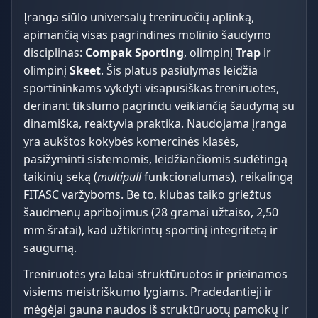
Įranga siūlo universalų treniruočių aplinką,
apimančią visas pagrindines molinio šaudymo
disciplinas:
Compak Sporting
, olimpinį
Trap
ir
olimpinį
Skeet
. Šis platus pasiūlymas leidžia
sportininkams vykdyti visapusiškas treniruotes,
derinant tikslumo pagrindu veikiančią šaudymą su
dinamiška, reaktyvia praktika. Naudojama įranga
yra aukštos kokybės komercinės klasės,
pasižyminti sistemomis, leidžiančiomis sudėtingą
taikinių seką (
multipull
funkcionalumas), reikalingą
FITASC varžyboms. Be to, klubas taiko griežtus
šaudmenų apribojimus (28 gramai užtaiso, 2,50
mm šratai), kad užtikrintų sportinį integritetą ir
saugumą.
Treniruotės yra labai struktūruotos ir prieinamos
visiems meistriškumo lygiams. Pradedantieji ir
mėgėjai gauna naudos iš struktūruotų pamokų ir