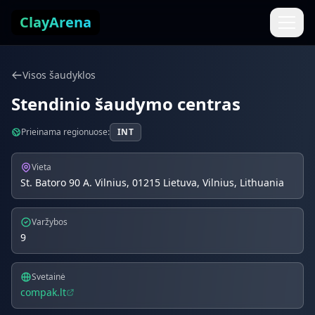
Pereiti prie turinio
ClayArena
Visos šaudyklos
Stendinio šaudymo centras
Prieinama regionuose:
INT
Vieta
St. Batoro 90 A. Vilnius, 01215 Lietuva, Vilnius, Lithuania
Varžybos
9
Svetainė
compak.lt