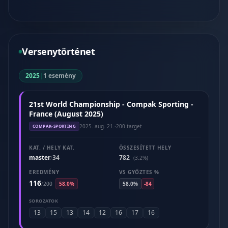
Versenytörténet
2025
|
1 esemény
21st World Championship - Compak Sporting -
France (August 2025)
2025. aug. 21.
·
200 target
COMPAK-SPORTING
KAT. / HELY KAT.
ÖSSZESÍTETT HELY
master
34
782
/
(3.2%)
EREDMÉNY
VS GYŐZTES %
116
/
200
58.0%
58.0%
-84
SOROZATOK
13
15
13
14
12
16
17
16