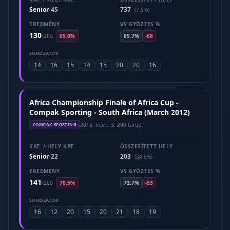
Senior
45
737
/
(7.5%)
EREDMÉNY
VS GYŐZTES %
130
/
200
65.0%
65.7%
-68
SOROZATOK
14
16
15
14
15
20
20
16
Africa Championship Finale of Africa Cup -
Compak Sporting - South Africa (March 2012)
2012. márc. 3.
·
200 target
COMPAK-SPORTING
KAT. / HELY KAT.
ÖSSZESÍTETT HELY
Senior
22
203
/
(34.8%)
EREDMÉNY
VS GYŐZTES %
141
/
200
70.5%
72.7%
-53
SOROZATOK
16
12
20
15
20
21
18
19