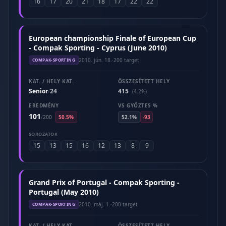
16
17
20
21
18
17
22
22
European championship Finale of European Cup
- Compak Sporting - Cyprus (June 2010)
2010. jún. 18.
·
200 target
COMPAK-SPORTING
KAT. / HELY KAT.
ÖSSZESÍTETT HELY
Senior
24
415
/
(4.2%)
EREDMÉNY
VS GYŐZTES %
101
/
200
50.5%
52.1%
-93
SOROZATOK
15
13
15
16
12
13
8
9
Grand Prix of Portugal - Compak Sporting -
Portugal (May 2010)
2010. máj. 1.
·
200 target
COMPAK-SPORTING
KAT. / HELY KAT.
ÖSSZESÍTETT HELY