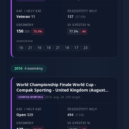
KAT. / HELY KAT.
ÖSSZESÍTETT HELY
Veteran
11
137
/
(37.6%)
EREDMÉNY
VS GYŐZTES %
150
/
200
75.0%
77.3%
-44
SOROZATOK
16
21
16
18
21
18
17
23
2016
|
4 esemény
World Championship Finale World Cup -
Compak Sporting - United Kingdom (August
2016)
2016. aug. 24.
·
200 target
COMPAK-SPORTING
KAT. / HELY KAT.
ÖSSZESÍTETT HELY
Open
329
494
/
(7.5%)
EREDMÉNY
VS GYŐZTES %