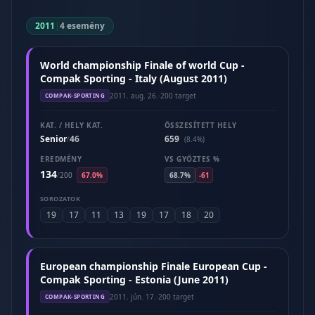
2011
|
4 esemény
World championship Finale of world Cup -
Compak Sporting - Italy (August 2011)
2011. aug. 26.
·
200 target
COMPAK-SPORTING
KAT. / HELY KAT.
ÖSSZESÍTETT HELY
Senior
46
659
/
(8.4%)
EREDMÉNY
VS GYŐZTES %
134
/
200
67.0%
68.7%
-61
SOROZATOK
19
17
11
13
19
17
18
20
European championship Finale European Cup -
Compak Sporting - Estonia (June 2011)
2011. jún. 17.
·
200 target
COMPAK-SPORTING