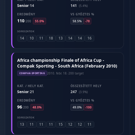
Senior
14
141
/
(5.4%)
EREDMÉNY
VS GYŐZTES %
110
/
200
55.0%
58.5%
-78
SOROZATOK
14
10
11
18
13
14
14
16
Africa championship Finale of Africa Cup -
Compak Sporting - South Africa (February 2010)
2010. febr. 18.
·
200 target
COMPAK-SPORTING
KAT. / HELY KAT.
ÖSSZESÍTETT HELY
Senior
21
247
/
(3.9%)
EREDMÉNY
VS GYŐZTES %
96
/
200
48.0%
49.0%
-100
SOROZATOK
13
11
11
11
15
12
12
11