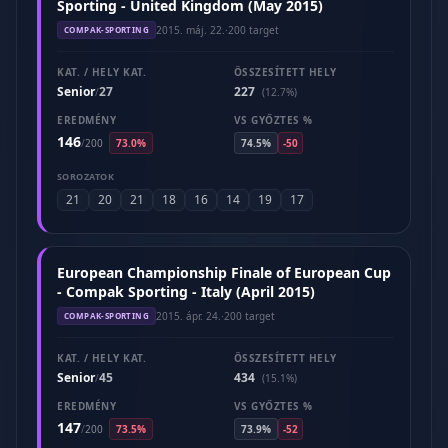
Sporting - United Kingdom (May 2015)
2015. máj. 22.
·
200 target
COMPAK-SPORTING
KAT. / HELY KAT.
ÖSSZESÍTETT HELY
Senior
27
227
/
(12.7%)
EREDMÉNY
VS GYŐZTES %
146
/
200
73.0%
74.5%
-50
SOROZATOK
21
20
21
18
16
14
19
17
European Championship Finale of European Cup
- Compak Sporting - Italy (April 2015)
2015. ápr. 24.
·
200 target
COMPAK-SPORTING
KAT. / HELY KAT.
ÖSSZESÍTETT HELY
Senior
45
434
/
(15.1%)
EREDMÉNY
VS GYŐZTES %
147
/
200
73.5%
73.9%
-52