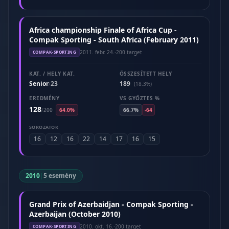
Africa championship Finale of Africa Cup -
Compak Sporting - South Africa (February 2011)
2011. febr. 24.
·
200 target
COMPAK-SPORTING
KAT. / HELY KAT.
ÖSSZESÍTETT HELY
Senior
23
189
/
(18.3%)
EREDMÉNY
VS GYŐZTES %
128
/
200
64.0%
66.7%
-64
SOROZATOK
16
12
16
22
14
17
16
15
2010
|
5 esemény
Grand Prix of Azerbaidjan - Compak Sporting -
Azerbaijan (October 2010)
2010. okt. 16.
·
200 target
COMPAK-SPORTING