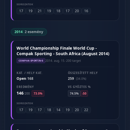
SOROZATOK
17
19
21
19
18
17
20
16
2014
|
2 esemény
World Championship Finale World Cup -
Compak Sporting - South Africa (August 2014)
2014. aug. 15.
·
200 target
COMPAK-SPORTING
KAT. / HELY KAT.
ÖSSZESÍTETT HELY
Open
168
259
/
(34.0%)
EREDMÉNY
VS GYŐZTES %
146
/
200
73.0%
74.5%
-50
SOROZATOK
17
19
17
18
14
19
20
22