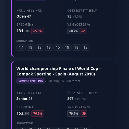
KAT. / HELY KAT.
ÖSSZESÍTETT HELY
Open
47
93
/
(8.0%)
EREDMÉNY
VS GYŐZTES %
131
/
200
65.5%
68.2%
-61
SOROZATOK
17
18
13
19
15
18
18
13
World championship Finale of World Cup -
Compak Sporting - Spain (August 2010)
2010. aug. 25.
·
200 target
COMPAK-SPORTING
KAT. / HELY KAT.
ÖSSZESÍTETT HELY
Senior
26
397
/
(34.0%)
EREDMÉNY
VS GYŐZTES %
153
/
200
76.5%
79.7%
-39
SOROZATOK