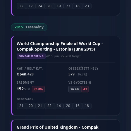
22
17
24
20
19
23
18
23
2015
|
3 esemény
World Championship Finale of World Cup -
Compak Sporting - Estonia (June 2015)
2015. jún. 25.
·
200 target
COMPAK-SPORTING
KAT. / HELY KAT.
ÖSSZESÍTETT HELY
Open
428
579
/
(16.7%)
EREDMÉNY
VS GYŐZTES %
152
/
200
76.0%
76.4%
-47
SOROZATOK
21
20
21
22
14
20
16
18
Grand Prix of United Kingdom - Compak