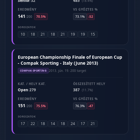
Senior
32
485
/
(18.4%)
EREDMÉNY
VS GYŐZTES %
141
/
200
70.5%
73.1%
-52
SOROZATOK
10
18
21
18
21
19
19
15
European Championship Finale of European Cup
- Compak Sporting - Italy (June 2013)
2013. jún. 19.
·
200 target
COMPAK-SPORTING
KAT. / HELY KAT.
ÖSSZESÍTETT HELY
Open
279
387
/
(11.7%)
EREDMÉNY
VS GYŐZTES %
151
/
200
75.5%
76.3%
-47
SOROZATOK
17
22
18
14
18
24
17
21