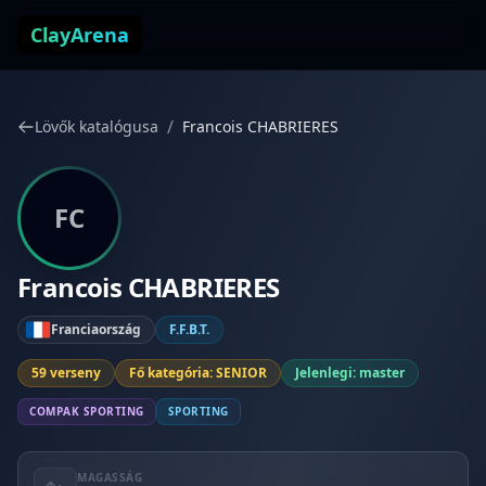
Ugrás a tartalomhoz
ClayArena
/
Lövők katalógusa
Francois CHABRIERES
FC
Francois CHABRIERES
Franciaország
F.F.B.T.
59 verseny
Fő kategória: SENIOR
Jelenlegi: master
COMPAK SPORTING
SPORTING
MAGASSÁG