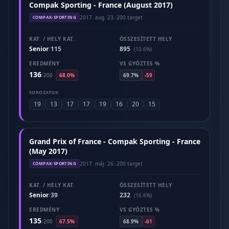
Compak Sporting - France (August 2017)
2017. aug. 23.
·
200 target
COMPAK-SPORTING
KAT. / HELY KAT.
ÖSSZESÍTETT HELY
Senior
115
895
/
(10.6%)
EREDMÉNY
VS GYŐZTES %
136
/
200
68.0%
69.7%
-59
SOROZATOK
19
13
17
17
19
16
20
15
Grand Prix of France - Compak Sporting - France
(May 2017)
2017. máj. 26.
·
200 target
COMPAK-SPORTING
KAT. / HELY KAT.
ÖSSZESÍTETT HELY
Senior
39
232
/
(16.6%)
EREDMÉNY
VS GYŐZTES %
135
/
200
67.5%
68.9%
-61