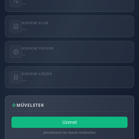
—
KEDVENC KLUB
—
KEDVENC FEGYVER
—
KEDVENC LŐSZER
—
MŰVELETEK
Üzenet
Jelentkezzen be üzenet küldéséhez