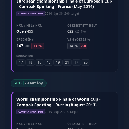
European championship Finale of European Cup
- Compak Sporting - France (May 2014)
2014. ápr. 30.
·
200 target
COMPAK-SPORTING
KAT. / HELY KAT.
ÖSSZESÍTETT HELY
Open
455
622
/
(23.4%)
EREDMÉNY
VS GYŐZTES %
147
/
200
73.5%
74.6%
-50
SOROZATOK
17
18
18
17
19
21
17
20
2013
|
2 esemény
World championship Finale of World Cup -
Compak Sporting - Russia (August 2013)
2013. aug. 8.
·
200 target
COMPAK-SPORTING
KAT. / HELY KAT.
ÖSSZESÍTETT HELY