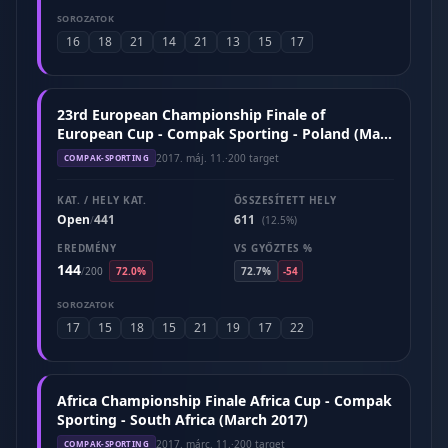
SOROZATOK
16
18
21
14
21
13
15
17
23rd European Championship Finale of
European Cup - Compak Sporting - Poland (May
2017)
2017. máj. 11.
·
200 target
COMPAK-SPORTING
KAT. / HELY KAT.
ÖSSZESÍTETT HELY
Open
441
611
/
(12.5%)
EREDMÉNY
VS GYŐZTES %
144
/
200
72.0%
72.7%
-54
SOROZATOK
17
15
18
15
21
19
17
22
Africa Championship Finale Africa Cup - Compak
Sporting - South Africa (March 2017)
2017. márc. 11.
·
200 target
COMPAK-SPORTING