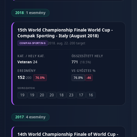
2018
|
1 esemény
15th World Championship Finale World Cup -
Compak Sporting - Italy (August 2018)
2018. aug. 22.
·
200 target
COMPAK-SPORTING
KAT. / HELY KAT.
ÖSSZESÍTETT HELY
Veteran
24
771
/
(18.5%)
EREDMÉNY
VS GYŐZTES %
152
/
200
76.0%
76.8%
-46
SOROZATOK
19
19
20
20
18
23
17
16
2017
|
4 esemény
14th World Championship Finale of World Cup -