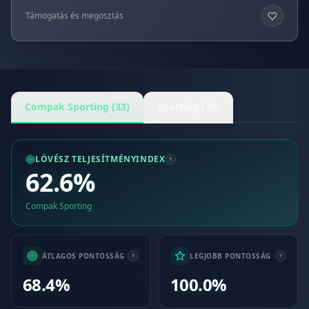
Támogatás és megosztás
Compak Sporting (33)
Sporting (26)
LÖVÉSZ TELJESÍTMÉNYINDEX
62.6%
Compak Sporting
ÁTLAGOS PONTOSSÁG
LEGJOBB PONTOSSÁG
68.4%
100.0%