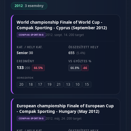
2012
|
3 esemény
World championship Finale of World Cup -
Compak Sporting - Cyprus (September 2012)
2012. szept. 14.
·
200 target
COMPAK-SPORTING
KAT. / HELY KAT.
ÖSSZESÍTETT HELY
Senior
30
655
/
(5.4%)
EREDMÉNY
VS GYŐZTES %
133
/
200
66.5%
66.8%
-66
SOROZATOK
20
18
17
19
21
13
10
15
European championship Finale of European Cup
- Compak Sporting - Hungary (May 2012)
2012. máj. 24.
·
200 target
COMPAK-SPORTING
KAT. / HELY KAT.
ÖSSZESÍTETT HELY