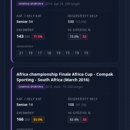
(2016. április)
2016. ápr. 28.
·
200 target
COMPAK-SPORTING
KAT. / HELY KAT.
ÖSSZESÍTETT HELY
Senior
54
530
/
(15.6%)
EREDMÉNY
VS GYŐZTES %
143
/
200
71.5%
73.0%
-53
SOROZATOK
21
19
17
18
19
15
19
15
Africa championship Finale Africa Cup - Compak
Sporting - South Africa (March 2016)
2016. márc. 19.
·
200 target
COMPAK-SPORTING
KAT. / HELY KAT.
ÖSSZESÍTETT HELY
Senior
14
108
/
(41.5%)
EREDMÉNY
VS GYŐZTES %
166
/
200
83.0%
83.4%
-33
SOROZATOK