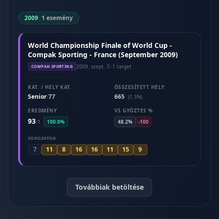
2009
|
1 esemény
World Championship Finale of World Cup -
Compak Sporting - France (September 2009)
2009. szept. 3.
·
1 target
COMPAK-SPORTING
KAT. / HELY KAT.
ÖSSZESÍTETT HELY
Senior
77
665
/
(1.3%)
EREDMÉNY
VS GYŐZTES %
93
/
1
100.0%
48.2%
-100
SOROZATOK
11
8
16
16
11
15
9
7
Továbbiak betöltése