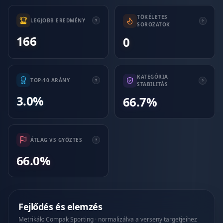
TÖKÉLETES
LEGJOBB EREDMÉNY
SOROZATOK
166
0
KATEGÓRIA
TOP-10 ARÁNY
STABILITÁS
3.0%
66.7%
ÁTLAG VS GYŐZTES
66.0%
Fejlődés és elemzés
Metrikák: Compak Sporting · normalizálva a verseny targetjeihez