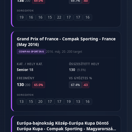
138
/
200
69.0%
69.7%
-60
SOROZATOK
19
16
16
15
22
17
17
16
Grand Prix of France - Compak Sporting - France
(May 2016)
2016. máj. 20.
·
200 target
COMPAK-SPORTING
KAT. / HELY KAT.
ÖSSZESÍTETT HELY
Senior
18
130
/
(9.8%)
EREDMÉNY
VS GYŐZTES %
130
/
200
65.0%
67.4%
-63
SOROZATOK
13
15
20
17
17
19
13
16
Európa-bajnokság Közép-Európa Kupa Döntő
Európa Kupa - Compak Sporting - Magyarország