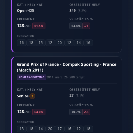
KAT. / HELY KAT.
ÖSSZESÍTETT HELY
Open
425
849
/
(6.2%)
EREDMÉNY
VS GYŐZTES %
123
/
200
61.5%
63.4%
-71
SOROZATOK
16
18
15
12
20
12
14
16
Grand Prix of France - Compak Sporting - France
(March 2011)
2011. márc. 26.
·
200 target
COMPAK-SPORTING
KAT. / HELY KAT.
ÖSSZESÍTETT HELY
27
Senior
(7.1%)
/
3
EREDMÉNY
VS GYŐZTES %
128
/
200
64.0%
70.7%
-53
SOROZATOK
13
18
14
20
17
16
12
18