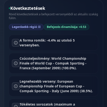
Következtetések
Rövid következtetések a befejezett versenyekből az aktuális szakág
fülön.
Legerősebb régió: II
Befejezés dinamikája: +0.53
A forma romlik: -4.4% az utolsó 5
versenyben.
Csúcsteljesítmény: World Championship
Finale of World Cup - Compak Sporting -
France (September 2009) (100.0%).
Legnehezebb verseny: European
championship Finale of European Cup -
Compak Sporting - Italy (June 2009) (38.5%).
Tökéletes sorozatok (maximum a