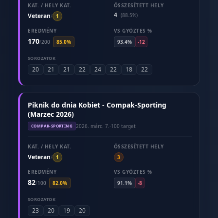
KAT. / HELY KAT.
ÖSSZESÍTETT HELY
4
Veteran
(88.5%)
/
1
EREDMÉNY
VS GYŐZTES %
170
/
200
85.0%
93.4%
-12
SOROZATOK
20
21
21
22
24
22
18
22
Piknik do dnia Kobiet - Compak-Sporting
(Marzec 2026)
2026. márc. 7.
·
100 target
COMPAK-SPORTING
KAT. / HELY KAT.
ÖSSZESÍTETT HELY
Veteran
/
1
3
EREDMÉNY
VS GYŐZTES %
82
/
100
82.0%
91.1%
-8
SOROZATOK
23
20
19
20