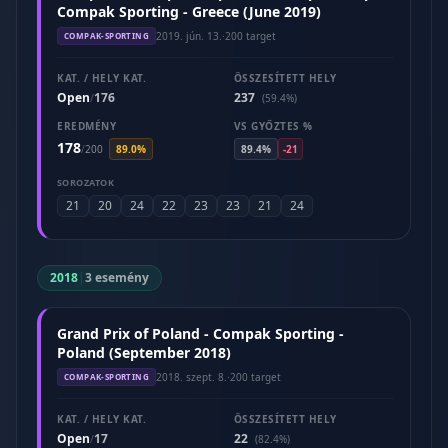
Compak Sporting - Greece (June 2019)
2019. jún. 13.
·
200 target
COMPAK-SPORTING
KAT. / HELY KAT.
ÖSSZESÍTETT HELY
Open
176
237
/
(59.4%)
EREDMÉNY
VS GYŐZTES %
178
/
200
89.0%
89.4%
-21
SOROZATOK
21
20
24
22
23
23
21
24
2018
|
3 esemény
Grand Prix of Poland - Compak Sporting -
Poland (September 2018)
2018. szept. 8.
·
200 target
COMPAK-SPORTING
KAT. / HELY KAT.
ÖSSZESÍTETT HELY
Open
17
22
/
(82.4%)