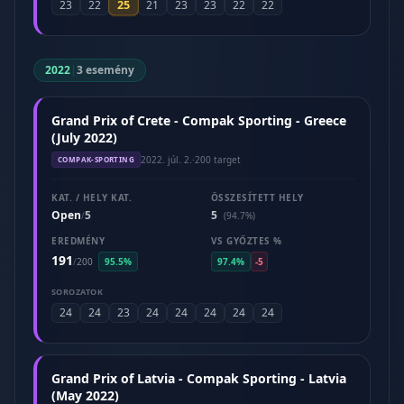
25
23
22
21
23
23
22
22
2022
|
3 esemény
Grand Prix of Crete - Compak Sporting - Greece
(July 2022)
2022. júl. 2.
·
200 target
COMPAK-SPORTING
KAT. / HELY KAT.
ÖSSZESÍTETT HELY
Open
5
5
/
(94.7%)
EREDMÉNY
VS GYŐZTES %
191
/
200
95.5%
97.4%
-5
SOROZATOK
24
24
23
24
24
24
24
24
Grand Prix of Latvia - Compak Sporting - Latvia
(May 2022)