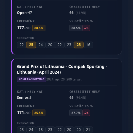
KAT. / HELY KAT.
ÖSSZESÍTETT HELY
Open
47
66
/
(44.9%)
EREDMÉNY
VS GYŐZTES %
177
/
200
88.5%
88.5%
-23
SOROZATOK
25
25
22
24
20
22
23
16
Grand Prix of Lithuania - Compak Sporting -
Lithuania (April 2024)
2024. ápr. 20.
·
200 target
COMPAK-SPORTING
KAT. / HELY KAT.
ÖSSZESÍTETT HELY
Senior
5
65
/
(69.4%)
EREDMÉNY
VS GYŐZTES %
171
/
200
85.5%
87.7%
-24
SOROZATOK
23
24
18
23
22
20
20
21