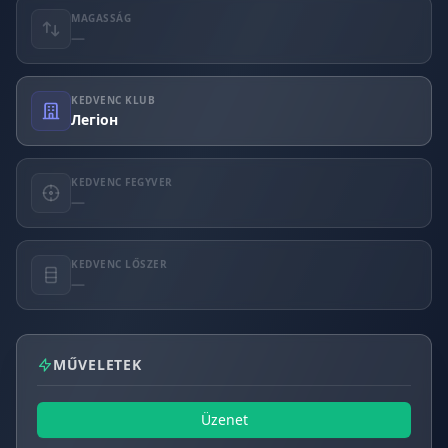
MAGASSÁG
—
KEDVENC KLUB
Легіон
KEDVENC FEGYVER
—
KEDVENC LŐSZER
—
MŰVELETEK
Üzenet