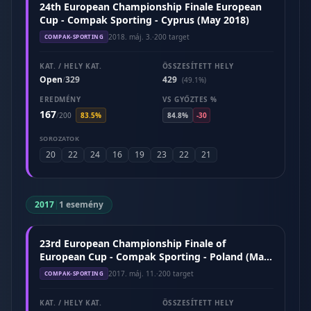
24th European Championship Finale European
Cup - Compak Sporting - Cyprus (May 2018)
2018. máj. 3.
·
200 target
COMPAK-SPORTING
KAT. / HELY KAT.
ÖSSZESÍTETT HELY
Open
329
429
/
(49.1%)
EREDMÉNY
VS GYŐZTES %
167
/
200
83.5%
84.8%
-30
SOROZATOK
20
22
24
16
19
23
22
21
2017
|
1 esemény
23rd European Championship Finale of
European Cup - Compak Sporting - Poland (May
2017)
2017. máj. 11.
·
200 target
COMPAK-SPORTING
KAT. / HELY KAT.
ÖSSZESÍTETT HELY