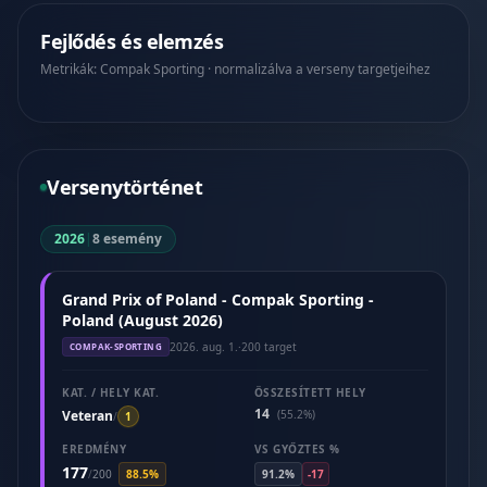
Fejlődés és elemzés
Metrikák: Compak Sporting · normalizálva a verseny targetjeihez
Versenytörténet
2026
|
8 esemény
Grand Prix of Poland - Compak Sporting -
Poland (August 2026)
2026. aug. 1.
·
200 target
COMPAK-SPORTING
KAT. / HELY KAT.
ÖSSZESÍTETT HELY
14
Veteran
(55.2%)
/
1
EREDMÉNY
VS GYŐZTES %
177
/
200
88.5%
91.2%
-17