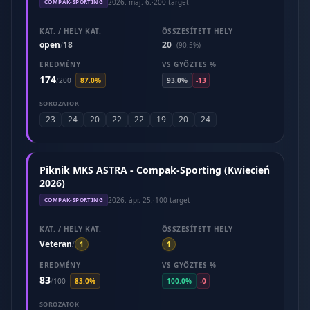
2026. máj. 6.
·
200 target
COMPAK-SPORTING
KAT. / HELY KAT.
ÖSSZESÍTETT HELY
open
18
20
/
(90.5%)
EREDMÉNY
VS GYŐZTES %
174
/
200
87.0%
93.0%
-13
SOROZATOK
23
24
20
22
22
19
20
24
Piknik MKS ASTRA - Compak-Sporting (Kwiecień
2026)
2026. ápr. 25.
·
100 target
COMPAK-SPORTING
KAT. / HELY KAT.
ÖSSZESÍTETT HELY
Veteran
/
1
1
EREDMÉNY
VS GYŐZTES %
83
/
100
83.0%
100.0%
-0
SOROZATOK