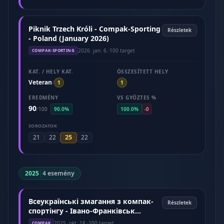
Piknik Trzech Króli - Compak-Sporting
Részletek
- Poland (January 2026)
2026. jan. 6.
·
100 target
COMPAK-SPORTING
KAT. / HELY KAT.
ÖSSZESÍTETT HELY
Veteran
/
1
1
EREDMÉNY
VS GYŐZTES %
90
/
100
90.0%
100.0%
-0
SOROZATOK
25
21
22
22
2025
|
4 esemény
Всеукраїнські змагання з компак-
Részletek
спортінгу - Івано-Франківськ
(Жовтень 2025)
2025. okt. 18.
·
200 target
COMPAK