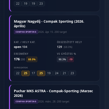
22
19
19
23
Magyar Nagydíj - Compak Sporting (2026.
április)
2026. ápr. 15.
·
200 target
COMPAK-SPORTING
KAT. / HELY KAT.
ÖSSZESÍTETT HELY
open
104
129
/
(68.0%)
EREDMÉNY
VS GYŐZTES %
176
/
200
88.0%
90.3%
-19
SOROZATOK
25
25
22
17
19
24
21
23
Puchar MKS ASTRA - Compak-Sporting (Marzec
2026)
2026. márc. 28.
·
200 target
COMPAK-SPORTING