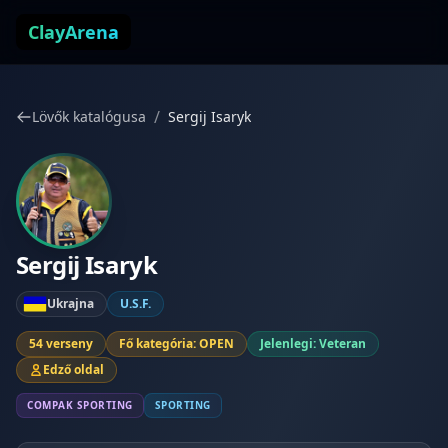
Ugrás a tartalomhoz
ClayArena
/
Lövők katalógusa
Sergij Isaryk
Sergij Isaryk
Ukrajna
U.S.F.
54 verseny
Fő kategória: OPEN
Jelenlegi: Veteran
Edző oldal
COMPAK SPORTING
SPORTING