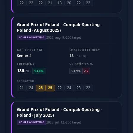
22
22
22
21
13
20
22
22
Grand Prix of Poland - Compak-Sporting -
Poland (August 2025)
2025. aug. 9.
·
200 target
COMPAK-SPORTING
KAT. / HELY KAT.
ÖSSZESÍTETT HELY
Senior
4
18
/
(81.1%)
EREDMÉNY
VS GYŐZTES %
186
/
200
93.0%
93.9%
-12
SOROZATOK
25
25
21
24
22
24
23
22
Grand Prix of Poland - Compak-Sporting -
Poland (July 2025)
2025. júl. 12.
·
200 target
COMPAK-SPORTING