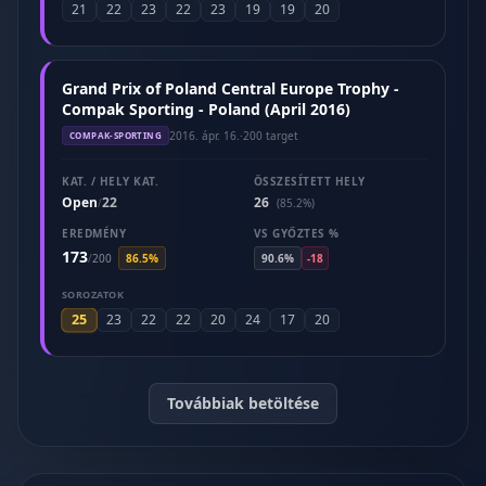
21
22
23
22
23
19
19
20
Grand Prix of Poland Central Europe Trophy -
Compak Sporting - Poland (April 2016)
2016. ápr. 16.
·
200 target
COMPAK-SPORTING
KAT. / HELY KAT.
ÖSSZESÍTETT HELY
Open
22
26
/
(85.2%)
EREDMÉNY
VS GYŐZTES %
173
/
200
86.5%
90.6%
-18
SOROZATOK
25
23
22
22
20
24
17
20
Továbbiak betöltése