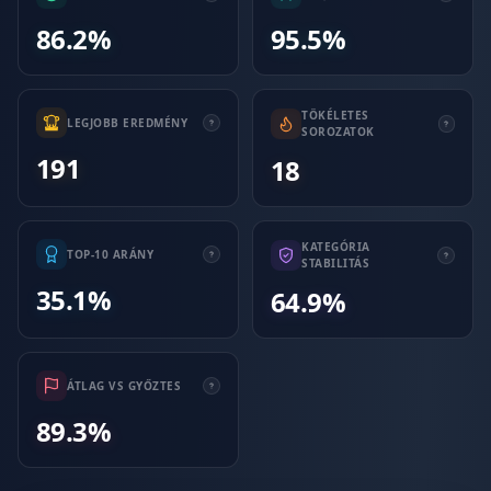
86.2%
95.5%
TÖKÉLETES
LEGJOBB EREDMÉNY
SOROZATOK
191
18
KATEGÓRIA
TOP-10 ARÁNY
STABILITÁS
35.1%
64.9%
ÁTLAG VS GYŐZTES
89.3%