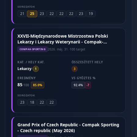
SOROZATOK
25
21
23
22
22
22
23
19
XXVII-Międzynarodowe Mistrzostwa Polski
Lekarzy i Lekarzy Weterynarii - Compak-
Sporting (Maj 2026)
2026. máj. 31.
·
100 target
COMPAK-SPORTING
KAT. / HELY KAT.
ÖSSZESÍTETT HELY
Lekarzy
/
1
3
EREDMÉNY
VS GYŐZTES %
85
/
100
85.0%
92.4%
-7
SOROZATOK
23
18
22
22
Grand Prix of Czech Republic - Compak Sporting
- Czech republic (May 2026)