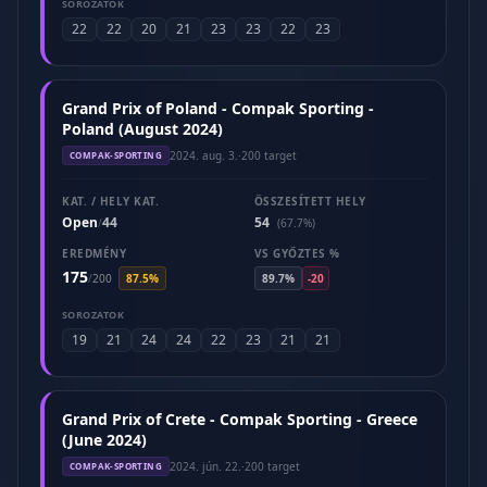
SOROZATOK
22
22
20
21
23
23
22
23
Grand Prix of Poland - Compak Sporting -
Poland (August 2024)
2024. aug. 3.
·
200 target
COMPAK-SPORTING
KAT. / HELY KAT.
ÖSSZESÍTETT HELY
Open
44
54
/
(67.7%)
EREDMÉNY
VS GYŐZTES %
175
/
200
87.5%
89.7%
-20
SOROZATOK
19
21
24
24
22
23
21
21
Grand Prix of Crete - Compak Sporting - Greece
(June 2024)
2024. jún. 22.
·
200 target
COMPAK-SPORTING