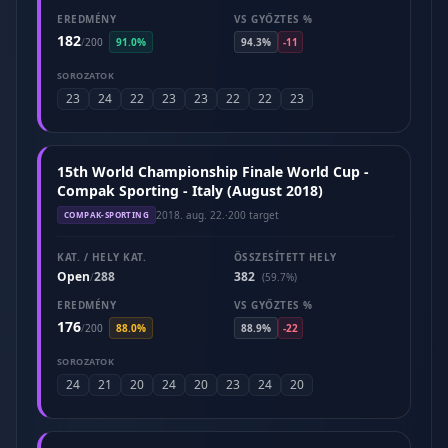
EREDMÉNY
VS GYŐZTES %
182
/
200
91.0%
94.3%
-11
SOROZATOK
23
24
22
23
23
22
22
23
15th World Championship Finale World Cup -
Compak Sporting - Italy (August 2018)
2018. aug. 22.
·
200 target
COMPAK-SPORTING
KAT. / HELY KAT.
ÖSSZESÍTETT HELY
Open
288
382
/
(59.7%)
EREDMÉNY
VS GYŐZTES %
176
/
200
88.0%
88.9%
-22
SOROZATOK
24
21
20
24
20
23
24
20