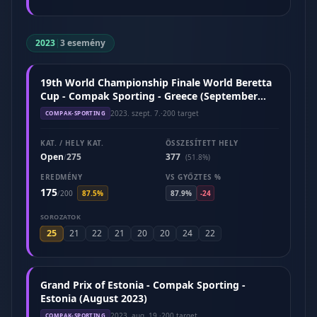
2023
|
3 esemény
19th World Championship Finale World Beretta
Cup - Compak Sporting - Greece (September
2023)
2023. szept. 7.
·
200 target
COMPAK-SPORTING
KAT. / HELY KAT.
ÖSSZESÍTETT HELY
Open
275
377
/
(51.8%)
EREDMÉNY
VS GYŐZTES %
175
/
200
87.5%
87.9%
-24
SOROZATOK
25
21
22
21
20
20
24
22
Grand Prix of Estonia - Compak Sporting -
Estonia (August 2023)
2023. aug. 19.
·
200 target
COMPAK-SPORTING