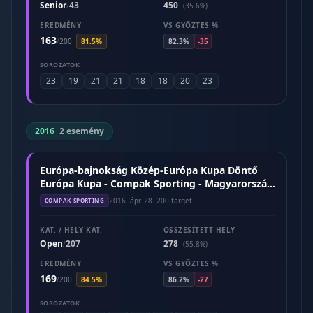
Senior
43
450
/
(35.6%)
EREDMÉNY
VS GYŐZTES %
163
/
200
81.5%
82.3%
-35
SOROZATOK
23
19
21
21
18
18
20
23
2016
|
2 esemény
Európa-bajnokság Közép-Európa Kupa Döntő
Európa Kupa - Compak Sporting - Magyarország
(2016. április)
2016. ápr. 28.
·
200 target
COMPAK-SPORTING
KAT. / HELY KAT.
ÖSSZESÍTETT HELY
Open
207
278
/
(55.8%)
EREDMÉNY
VS GYŐZTES %
169
/
200
84.5%
86.2%
-27
SOROZATOK