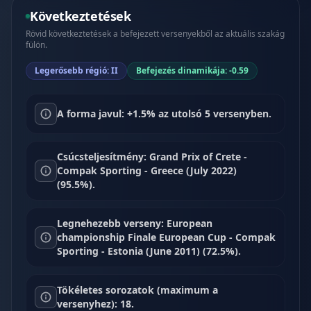
Következtetések
Rövid következtetések a befejezett versenyekből az aktuális szakág
fülön.
Legerősebb régió: II
Befejezés dinamikája: -0.59
A forma javul: +1.5% az utolsó 5 versenyben.
Csúcsteljesítmény: Grand Prix of Crete -
Compak Sporting - Greece (July 2022)
(95.5%).
Legnehezebb verseny: European
championship Finale European Cup - Compak
Sporting - Estonia (June 2011) (72.5%).
Tökéletes sorozatok (maximum a
versenyhez): 18.