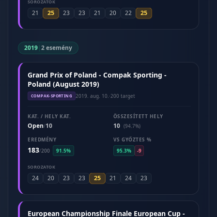
SOROZATOK
25
25
21
23
23
21
20
22
2019
|
2 esemény
Grand Prix of Poland - Compak Sporting -
Poland (August 2019)
2019. aug. 10.
·
200 target
COMPAK-SPORTING
KAT. / HELY KAT.
ÖSSZESÍTETT HELY
Open
10
10
/
(94.7%)
EREDMÉNY
VS GYŐZTES %
183
/
200
91.5%
95.3%
-9
SOROZATOK
25
24
20
23
23
21
24
23
European Championship Finale European Cup -