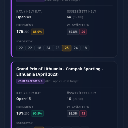
KAT. / HELY KAT.
ÖSSZESÍTETT HELY
Open
49
64
/
(65.8%)
EREDMÉNY
VS GYŐZTES %
176
/
200
88.0%
89.8%
-20
SOROZATOK
25
22
22
18
24
23
24
18
Grand Prix of Lithuania - Compak Sporting -
Lithuania (April 2023)
2023. ápr. 29.
·
200 target
COMPAK-SPORTING
KAT. / HELY KAT.
ÖSSZESÍTETT HELY
Open
15
16
/
(90.3%)
EREDMÉNY
VS GYŐZTES %
181
/
200
90.5%
93.3%
-13
SOROZATOK