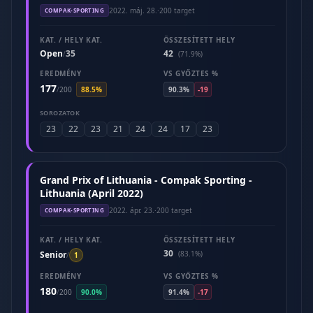
2022. máj. 28.
·
200 target
COMPAK-SPORTING
KAT. / HELY KAT.
ÖSSZESÍTETT HELY
Open
35
42
/
(71.9%)
EREDMÉNY
VS GYŐZTES %
177
/
200
88.5%
90.3%
-19
SOROZATOK
23
22
23
21
24
24
17
23
Grand Prix of Lithuania - Compak Sporting -
Lithuania (April 2022)
2022. ápr. 23.
·
200 target
COMPAK-SPORTING
KAT. / HELY KAT.
ÖSSZESÍTETT HELY
30
Senior
(83.1%)
/
1
EREDMÉNY
VS GYŐZTES %
180
/
200
90.0%
91.4%
-17