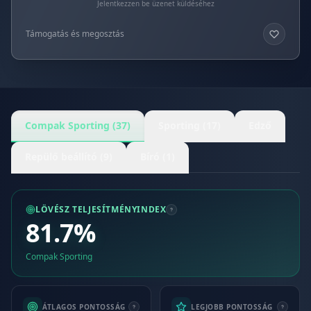
Jelentkezzen be üzenet küldéséhez
Támogatás és megosztás
Compak Sporting (37)
Sporting (17)
Edző
Repülő beállító (9)
Bíró (1)
LÖVÉSZ TELJESÍTMÉNYINDEX
81.7%
Compak Sporting
ÁTLAGOS PONTOSSÁG
LEGJOBB PONTOSSÁG