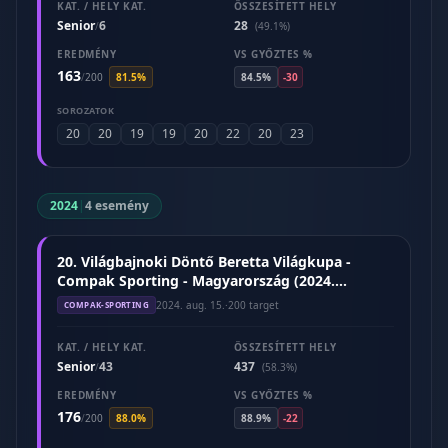
KAT. / HELY KAT.
ÖSSZESÍTETT HELY
Senior
6
28
/
(49.1%)
EREDMÉNY
VS GYŐZTES %
163
/
200
81.5%
84.5%
-30
SOROZATOK
20
20
19
19
20
22
20
23
2024
|
4 esemény
20. Világbajnoki Döntő Beretta Világkupa -
Compak Sporting - Magyarország (2024.
augusztus)
2024. aug. 15.
·
200 target
COMPAK-SPORTING
KAT. / HELY KAT.
ÖSSZESÍTETT HELY
Senior
43
437
/
(58.3%)
EREDMÉNY
VS GYŐZTES %
176
/
200
88.0%
88.9%
-22