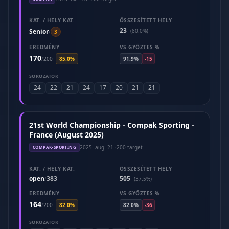
KAT. / HELY KAT.
ÖSSZESÍTETT HELY
23
Senior
(80.0%)
/
3
EREDMÉNY
VS GYŐZTES %
170
/
200
85.0%
91.9%
-15
SOROZATOK
24
22
21
24
17
20
21
21
21st World Championship - Compak Sporting -
France (August 2025)
2025. aug. 21.
·
200 target
COMPAK-SPORTING
KAT. / HELY KAT.
ÖSSZESÍTETT HELY
open
383
505
/
(37.5%)
EREDMÉNY
VS GYŐZTES %
164
/
200
82.0%
82.0%
-36
SOROZATOK