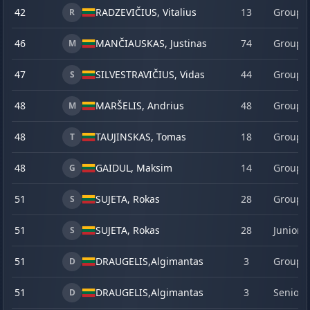
42
RADZEVIČIUS, Vitalius
13
Group 
R
46
MANČIAUSKAS, Justinas
74
Group 
M
47
SILVESTRAVIČIUS, Vidas
44
Group 
S
48
MARŠELIS, Andrius
48
Group 
M
48
TAUJINSKAS, Tomas
18
Group 
T
48
GAIDUL, Maksim
14
Group 
G
51
SUJETA, Rokas
28
Group 
S
51
SUJETA, Rokas
28
Junior
S
51
DRAUGELIS,
Algimantas
3
Group 
D
51
DRAUGELIS,
Algimantas
3
Senior
D