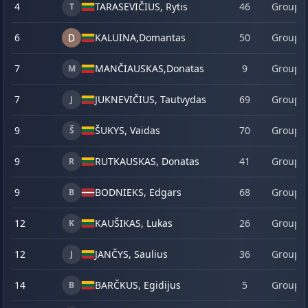
4
TARASEVIČIUS, Rytis
46
Group 
T
6
KALUINA,
Domantas
50
Group 
7
MANČIAUSKAS,
Donatas
9
Group 
M
7
JUKNEVIČIUS, Tautvydas
69
Group 
J
9
ŠUKYS, Vaidas
70
Group 
Š
9
RUTKAUSKAS, Donatas
41
Group 
R
9
BODNIEKS, Edgars
68
Group 
B
12
KAUŠIKAS, Lukas
26
Group 
K
12
JANČYS, Saulius
36
Group 
J
14
BARČKUS, Egidijus
5
Group 
B