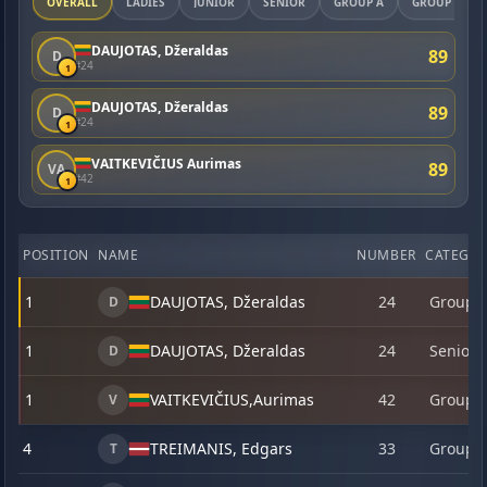
OVERALL
LADIES
JUNIOR
SENIOR
GROUP A
GROUP B
DAUJOTAS, Džeraldas
89
D
#24
1
DAUJOTAS, Džeraldas
89
D
#24
1
VAITKEVIČIUS Aurimas
89
VA
#42
1
POSITION
NAME
NUMBER
CATEGO
1
DAUJOTAS, Džeraldas
24
Group 
D
1
DAUJOTAS, Džeraldas
24
Senior
D
1
VAITKEVIČIUS,
Aurimas
42
Group 
V
4
TREIMANIS, Edgars
33
Group 
T