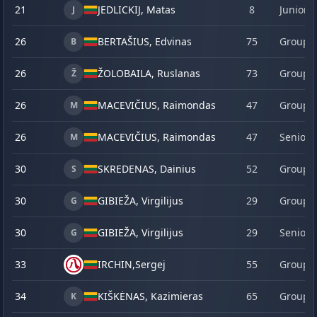
21
JEDLICKIJ, Matas
8
Junior
J
26
BERTAŠIUS, Edvinas
75
Group 
B
26
ŽOLOBAILA, Ruslanas
73
Group 
Ž
26
MACEVIČIUS, Raimondas
47
Group 
M
26
MACEVIČIUS, Raimondas
47
Senior
M
30
SKREDENAS, Dainius
52
Group 
S
30
GIBIEŽA, Virgilijus
29
Group 
G
30
GIBIEŽA, Virgilijus
29
Senior
G
33
IRCHIN,
Sergej
55
Group 
34
KIŠKĖNAS, Kazimieras
65
Group 
K