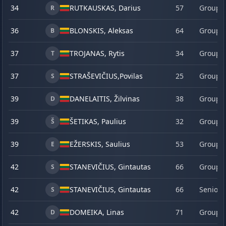
34
RUTKAUSKAS, Darius
57
Group 
R
36
BLONSKIS, Aleksas
64
Group 
B
37
TROJANAS, Rytis
34
Group 
T
37
STRAŠEVIČIUS,
Povilas
25
Group 
S
39
DANELAITIS, Žilvinas
38
Group 
D
39
ŠETIKAS, Paulius
32
Group 
Š
39
EŽERSKIS, Saulius
53
Group 
E
42
STANEVIČIUS, Gintautas
66
Group 
S
42
STANEVIČIUS, Gintautas
66
Senior
S
42
DOMEIKA, Linas
71
Group 
D