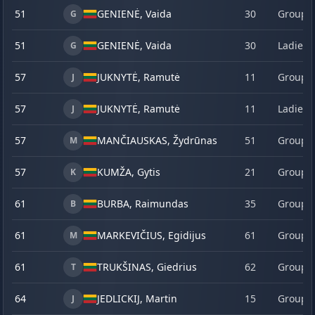
51
GENIENĖ, Vaida
30
Group 
G
51
GENIENĖ, Vaida
30
Ladies
G
57
JUKNYTĖ, Ramutė
11
Group 
J
57
JUKNYTĖ, Ramutė
11
Ladies
J
57
MANČIAUSKAS, Žydrūnas
51
Group 
M
57
KUMŽA, Gytis
21
Group 
K
61
BURBA, Raimundas
35
Group 
B
61
MARKEVIČIUS, Egidijus
61
Group 
M
61
TRUKŠINAS, Giedrius
62
Group 
T
64
JEDLICKIJ, Martin
15
Group 
J