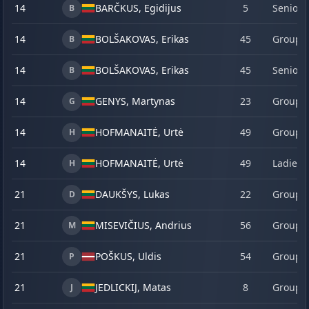
14
BARČKUS, Egidijus
5
Senior
B
14
BOLŠAKOVAS, Erikas
45
Group 
B
14
BOLŠAKOVAS, Erikas
45
Senior
B
14
GENYS, Martynas
23
Group 
G
14
HOFMANAITĖ, Urtė
49
Group 
H
14
HOFMANAITĖ, Urtė
49
Ladies
H
21
DAUKŠYS, Lukas
22
Group 
D
21
MISEVIČIUS, Andrius
56
Group 
M
21
POŠKUS, Uldis
54
Group 
P
21
JEDLICKIJ, Matas
8
Group 
J