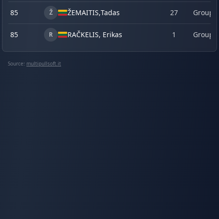
85
ŽEMAITIS,
Tadas
27
Group 
Ž
85
RAČKELIS, Erikas
1
Group 
R
Source:
multipullsoft.it