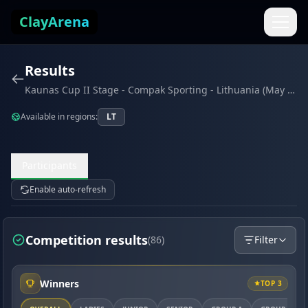
Skip to content
ClayArena
Results
Kaunas Cup II Stage - Compak Sporting - Lithuania (May 2026)
Available in regions:
LT
Participants
Enable auto-refresh
Competition results
(86)
Filter
Winners
TOP 3