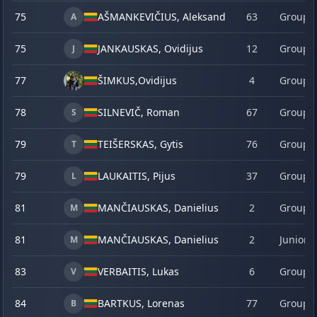
75
AŠMANKEVIČIUS, Aleksandras
63
Group 
A
75
JANKAUSKAS, Ovidijus
12
Group 
J
77
ŠIMKUS,
Ovidijus
4
Group 
78
SILNEVIČ, Roman
67
Group 
S
79
TEIŠERSKAS, Gytis
76
Group 
T
79
LAUKAITIS, Pijus
37
Group 
L
81
MANČIAUSKAS, Danielius
2
Group 
M
81
MANČIAUSKAS, Danielius
2
Junior
M
83
VERBAITIS, Lukas
6
Group 
V
84
BARTKUS, Lorenas
77
Group 
B