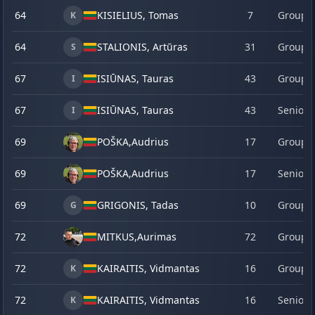
64
KISIELIUS, Tomas
7
Group 
K
64
STALIONIS, Artūras
31
Group 
S
67
ISIŪNAS, Tauras
43
Group 
I
67
ISIŪNAS, Tauras
43
Senior
I
69
POŠKA,
Audrius
17
Group 
69
POŠKA,
Audrius
17
Senior
69
GRIGONIS, Tadas
10
Group 
G
72
MITKUS,
Aurimas
72
Group 
72
KAIRAITIS, Vidmantas
16
Group 
K
72
KAIRAITIS, Vidmantas
16
Senior
K