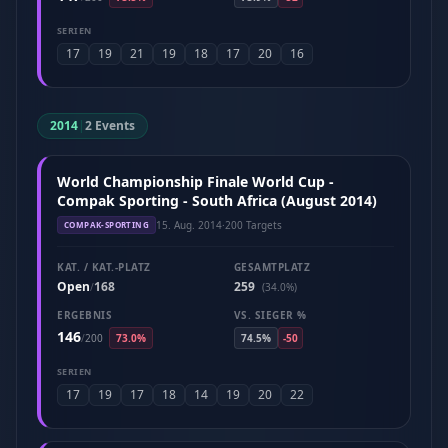
SERIEN
17
19
21
19
18
17
20
16
2014
|
2 Events
World Championship Finale World Cup -
Compak Sporting - South Africa (August 2014)
15. Aug. 2014
·
200 Targets
COMPAK-SPORTING
KAT. / KAT.-PLATZ
GESAMTPLATZ
Open
168
259
/
(34.0%)
ERGEBNIS
VS. SIEGER %
146
/
200
73.0%
74.5%
-50
SERIEN
17
19
17
18
14
19
20
22