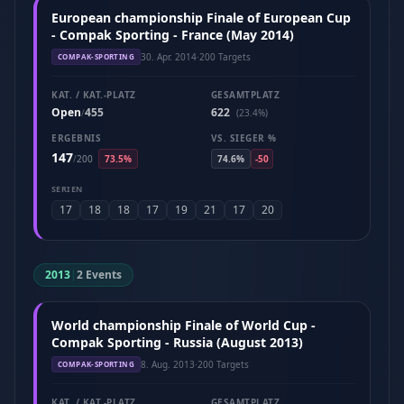
European championship Finale of European Cup
- Compak Sporting - France (May 2014)
30. Apr. 2014
·
200 Targets
COMPAK-SPORTING
KAT. / KAT.-PLATZ
GESAMTPLATZ
Open
455
622
/
(23.4%)
ERGEBNIS
VS. SIEGER %
147
/
200
73.5%
74.6%
-50
SERIEN
17
18
18
17
19
21
17
20
2013
|
2 Events
World championship Finale of World Cup -
Compak Sporting - Russia (August 2013)
8. Aug. 2013
·
200 Targets
COMPAK-SPORTING
KAT. / KAT.-PLATZ
GESAMTPLATZ