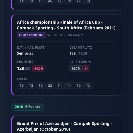
13
18
14
20
17
16
12
18
Africa championship Finale of Africa Cup -
Compak Sporting - South Africa (February 2011)
24. Feb. 2011
·
200 Targets
COMPAK-SPORTING
KAT. / KAT.-PLATZ
GESAMTPLATZ
Senior
23
189
/
(18.3%)
ERGEBNIS
VS. SIEGER %
128
/
200
64.0%
66.7%
-64
SERIEN
16
12
16
22
14
17
16
15
2010
|
5 Events
Grand Prix of Azerbaidjan - Compak Sporting -
Azerbaijan (October 2010)