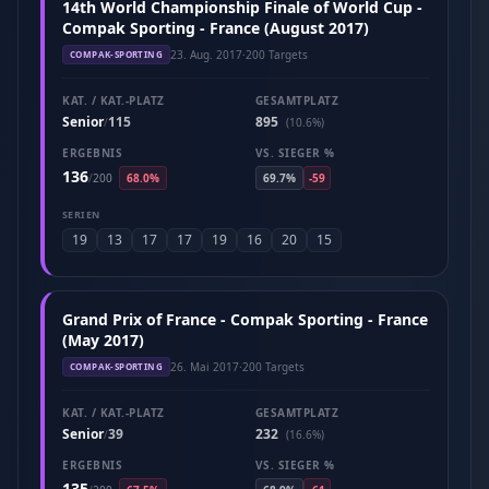
14th World Championship Finale of World Cup -
Compak Sporting - France (August 2017)
23. Aug. 2017
·
200 Targets
COMPAK-SPORTING
KAT. / KAT.-PLATZ
GESAMTPLATZ
Senior
115
895
/
(10.6%)
ERGEBNIS
VS. SIEGER %
136
/
200
68.0%
69.7%
-59
SERIEN
19
13
17
17
19
16
20
15
Grand Prix of France - Compak Sporting - France
(May 2017)
26. Mai 2017
·
200 Targets
COMPAK-SPORTING
KAT. / KAT.-PLATZ
GESAMTPLATZ
Senior
39
232
/
(16.6%)
ERGEBNIS
VS. SIEGER %
135