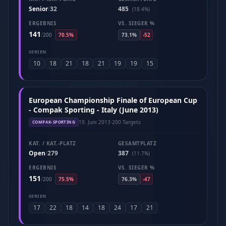
Senior
32
485
/
(18.4%)
ERGEBNIS
VS. SIEGER %
141
/
200
70.5%
73.1%
-52
SERIEN
10
18
21
18
21
19
19
15
European Championship Finale of European Cup
- Compak Sporting - Italy (June 2013)
19. Juni 2013
·
200 Targets
COMPAK-SPORTING
KAT. / KAT.-PLATZ
GESAMTPLATZ
Open
279
387
/
(11.7%)
ERGEBNIS
VS. SIEGER %
151
/
200
75.5%
76.3%
-47
SERIEN
17
22
18
14
18
24
17
21