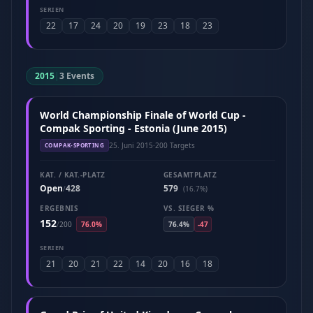
SERIEN
22
17
24
20
19
23
18
23
2015
|
3 Events
World Championship Finale of World Cup -
Compak Sporting - Estonia (June 2015)
25. Juni 2015
·
200 Targets
COMPAK-SPORTING
KAT. / KAT.-PLATZ
GESAMTPLATZ
Open
428
579
/
(16.7%)
ERGEBNIS
VS. SIEGER %
152
/
200
76.0%
76.4%
-47
SERIEN
21
20
21
22
14
20
16
18