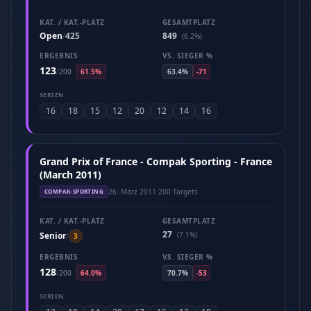
KAT. / KAT.-PLATZ
GESAMTPLATZ
Open
425
849
/
(6.2%)
ERGEBNIS
VS. SIEGER %
123
/
200
61.5%
63.4%
-71
SERIEN
16
18
15
12
20
12
14
16
Grand Prix of France - Compak Sporting - France
(March 2011)
26. März 2011
·
200 Targets
COMPAK-SPORTING
KAT. / KAT.-PLATZ
GESAMTPLATZ
27
Senior
(7.1%)
/
3
ERGEBNIS
VS. SIEGER %
128
/
200
64.0%
70.7%
-53
SERIEN