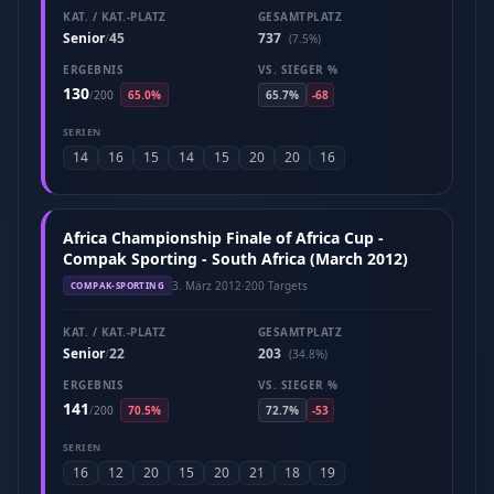
KAT. / KAT.-PLATZ
GESAMTPLATZ
Senior
45
737
/
(7.5%)
ERGEBNIS
VS. SIEGER %
130
/
200
65.0%
65.7%
-68
SERIEN
14
16
15
14
15
20
20
16
Africa Championship Finale of Africa Cup -
Compak Sporting - South Africa (March 2012)
3. März 2012
·
200 Targets
COMPAK-SPORTING
KAT. / KAT.-PLATZ
GESAMTPLATZ
Senior
22
203
/
(34.8%)
ERGEBNIS
VS. SIEGER %
141
/
200
70.5%
72.7%
-53
SERIEN
16
12
20
15
20
21
18
19