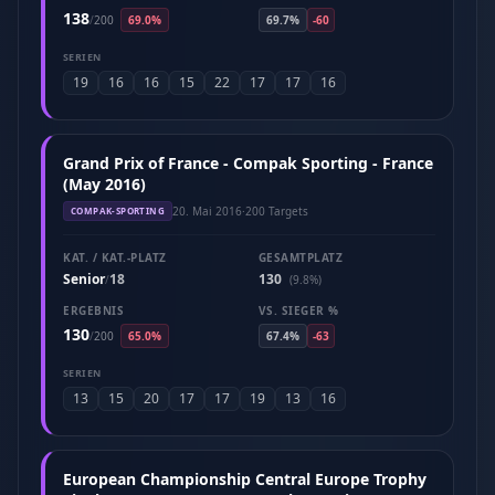
138
/
200
69.0%
69.7%
-60
SERIEN
19
16
16
15
22
17
17
16
Grand Prix of France - Compak Sporting - France
(May 2016)
20. Mai 2016
·
200 Targets
COMPAK-SPORTING
KAT. / KAT.-PLATZ
GESAMTPLATZ
Senior
18
130
/
(9.8%)
ERGEBNIS
VS. SIEGER %
130
/
200
65.0%
67.4%
-63
SERIEN
13
15
20
17
17
19
13
16
European Championship Central Europe Trophy