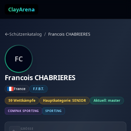
Zum Inhalt springen
ClayArena
/
Schützenkatalog
Francois CHABRIERES
FC
Francois CHABRIERES
France
F.F.B.T.
59 Wettkämpfe
Hauptkategorie: SENIOR
Aktuell: master
COMPAK SPORTING
SPORTING
GRÖSSE