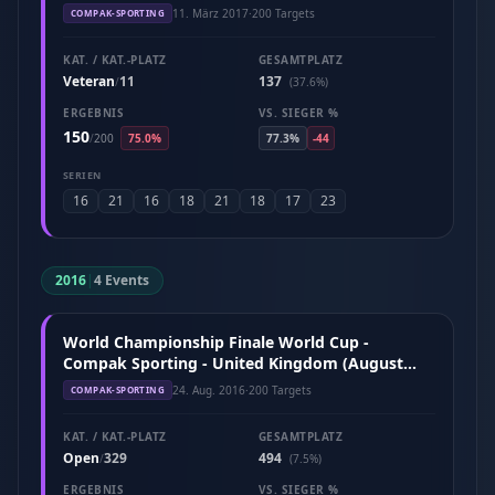
11. März 2017
·
200 Targets
COMPAK-SPORTING
KAT. / KAT.-PLATZ
GESAMTPLATZ
Veteran
11
137
/
(37.6%)
ERGEBNIS
VS. SIEGER %
150
/
200
75.0%
77.3%
-44
SERIEN
16
21
16
18
21
18
17
23
2016
|
4 Events
World Championship Finale World Cup -
Compak Sporting - United Kingdom (August
2016)
24. Aug. 2016
·
200 Targets
COMPAK-SPORTING
KAT. / KAT.-PLATZ
GESAMTPLATZ
Open
329
494
/
(7.5%)
ERGEBNIS
VS. SIEGER %