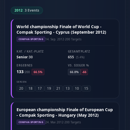
2012
|
3 Events
World championship Finale of World Cup -
Compak Sporting - Cyprus (September 2012)
14. Sep. 2012
·
200 Targets
COMPAK-SPORTING
KAT. / KAT.-PLATZ
GESAMTPLATZ
Senior
30
655
/
(5.4%)
ERGEBNIS
VS. SIEGER %
133
/
200
66.5%
66.8%
-66
SERIEN
20
18
17
19
21
13
10
15
European championship Finale of European Cup
- Compak Sporting - Hungary (May 2012)
24. Mai 2012
·
200 Targets
COMPAK-SPORTING