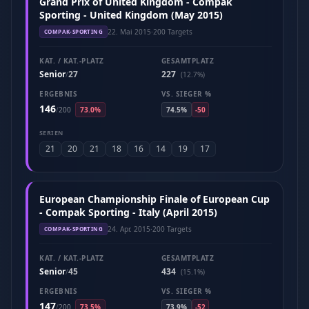
Grand Prix of United Kingdom - Compak
Sporting - United Kingdom (May 2015)
22. Mai 2015
·
200 Targets
COMPAK-SPORTING
KAT. / KAT.-PLATZ
GESAMTPLATZ
Senior
27
227
/
(12.7%)
ERGEBNIS
VS. SIEGER %
146
/
200
73.0%
74.5%
-50
SERIEN
21
20
21
18
16
14
19
17
European Championship Finale of European Cup
- Compak Sporting - Italy (April 2015)
24. Apr. 2015
·
200 Targets
COMPAK-SPORTING
KAT. / KAT.-PLATZ
GESAMTPLATZ
Senior
45
434
/
(15.1%)
ERGEBNIS
VS. SIEGER %
147
/
200
73.5%
73.9%
-52