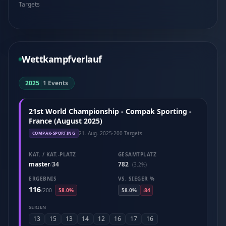
Targets
Wettkampfverlauf
2025
|
1 Events
21st World Championship - Compak Sporting -
France (August 2025)
21. Aug. 2025
·
200 Targets
COMPAK-SPORTING
KAT. / KAT.-PLATZ
GESAMTPLATZ
master
34
782
/
(3.2%)
ERGEBNIS
VS. SIEGER %
116
/
200
58.0%
58.0%
-84
SERIEN
13
15
13
14
12
16
17
16