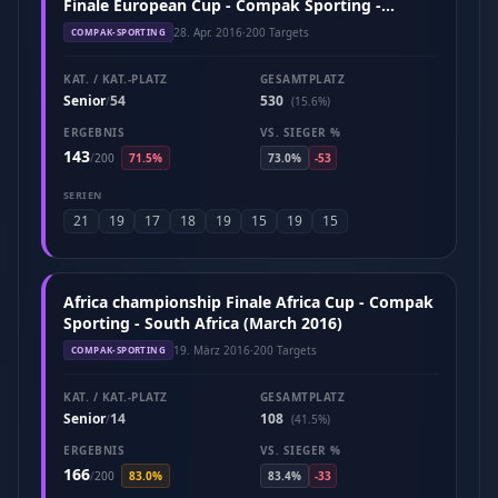
Finale European Cup - Compak Sporting -
Hungary (April 2016)
28. Apr. 2016
·
200 Targets
COMPAK-SPORTING
KAT. / KAT.-PLATZ
GESAMTPLATZ
Senior
54
530
/
(15.6%)
ERGEBNIS
VS. SIEGER %
143
/
200
71.5%
73.0%
-53
SERIEN
21
19
17
18
19
15
19
15
Africa championship Finale Africa Cup - Compak
Sporting - South Africa (March 2016)
19. März 2016
·
200 Targets
COMPAK-SPORTING
KAT. / KAT.-PLATZ
GESAMTPLATZ
Senior
14
108
/
(41.5%)
ERGEBNIS
VS. SIEGER %
166
/
200
83.0%
83.4%
-33