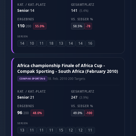
KAT. / KAT.-PLATZ
GESAMTPLATZ
Senior
14
141
/
(5.4%)
ERGEBNIS
VS. SIEGER %
110
/
200
55.0%
58.5%
-78
SERIEN
14
10
11
18
13
14
14
16
Africa championship Finale of Africa Cup -
Compak Sporting - South Africa (February 2010)
18. Feb. 2010
·
200 Targets
COMPAK-SPORTING
KAT. / KAT.-PLATZ
GESAMTPLATZ
Senior
21
247
/
(3.9%)
ERGEBNIS
VS. SIEGER %
96
/
200
48.0%
49.0%
-100
SERIEN
13
11
11
11
15
12
12
11