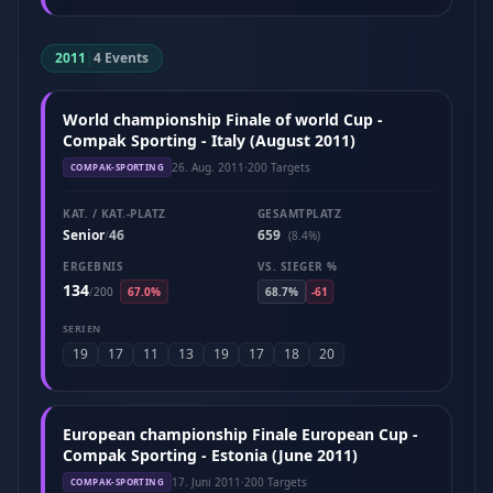
2011
|
4 Events
World championship Finale of world Cup -
Compak Sporting - Italy (August 2011)
26. Aug. 2011
·
200 Targets
COMPAK-SPORTING
KAT. / KAT.-PLATZ
GESAMTPLATZ
Senior
46
659
/
(8.4%)
ERGEBNIS
VS. SIEGER %
134
/
200
67.0%
68.7%
-61
SERIEN
19
17
11
13
19
17
18
20
European championship Finale European Cup -
Compak Sporting - Estonia (June 2011)
17. Juni 2011
·
200 Targets
COMPAK-SPORTING