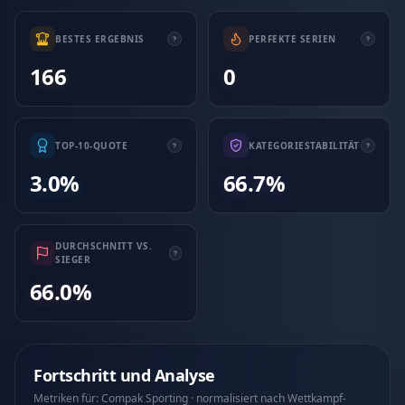
BESTES ERGEBNIS
PERFEKTE SERIEN
166
0
TOP-10-QUOTE
KATEGORIESTABILITÄT
3.0%
66.7%
DURCHSCHNITT VS.
SIEGER
66.0%
Fortschritt und Analyse
Metriken für: Compak Sporting · normalisiert nach Wettkampf-