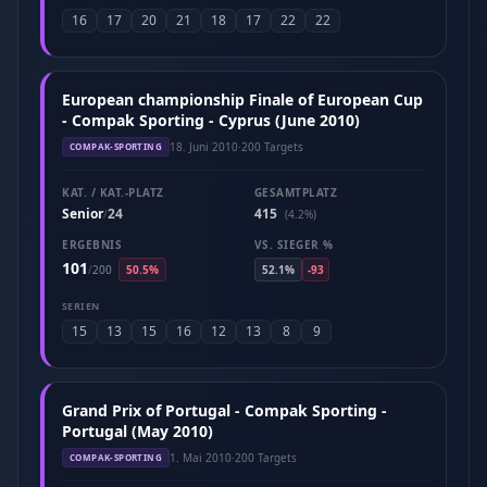
16
17
20
21
18
17
22
22
European championship Finale of European Cup
- Compak Sporting - Cyprus (June 2010)
18. Juni 2010
·
200 Targets
COMPAK-SPORTING
KAT. / KAT.-PLATZ
GESAMTPLATZ
Senior
24
415
/
(4.2%)
ERGEBNIS
VS. SIEGER %
101
/
200
50.5%
52.1%
-93
SERIEN
15
13
15
16
12
13
8
9
Grand Prix of Portugal - Compak Sporting -
Portugal (May 2010)
1. Mai 2010
·
200 Targets
COMPAK-SPORTING