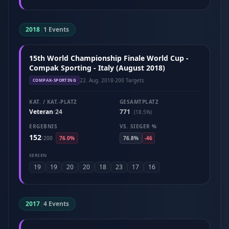
2018
|
1 Events
15th World Championship Finale World Cup -
Compak Sporting - Italy (August 2018)
22. Aug. 2018
·
200 Targets
COMPAK-SPORTING
KAT. / KAT.-PLATZ
GESAMTPLATZ
Veteran
24
771
/
(18.5%)
ERGEBNIS
VS. SIEGER %
152
/
200
76.0%
76.8%
-46
SERIEN
19
19
20
20
18
23
17
16
2017
|
4 Events