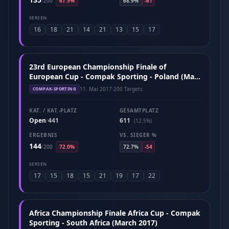
/
200
67.5%
68.9%
-61
SERIEN
16
18
21
14
21
13
15
17
23rd European Championship Finale of
European Cup - Compak Sporting - Poland (May
2017)
11. Mai 2017
·
200 Targets
COMPAK-SPORTING
KAT. / KAT.-PLATZ
GESAMTPLATZ
Open
441
611
/
(12.5%)
ERGEBNIS
VS. SIEGER %
144
/
200
72.0%
72.7%
-54
SERIEN
17
15
18
15
21
19
17
22
Africa Championship Finale Africa Cup - Compak
Sporting - South Africa (March 2017)