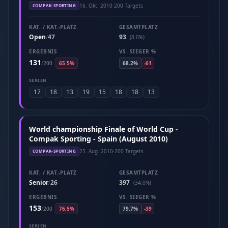
16. Okt. 2010
·
200 Targets
COMPAK-SPORTING
KAT. / KAT.-PLATZ
GESAMTPLATZ
Open
47
93
/
(8.0%)
ERGEBNIS
VS. SIEGER %
131
/
200
65.5%
68.2%
-61
SERIEN
17
18
13
19
15
18
18
13
World championship Finale of World Cup -
Compak Sporting - Spain (August 2010)
25. Aug. 2010
·
200 Targets
COMPAK-SPORTING
KAT. / KAT.-PLATZ
GESAMTPLATZ
Senior
26
397
/
(34.0%)
ERGEBNIS
VS. SIEGER %
153
/
200
76.5%
79.7%
-39
SERIEN