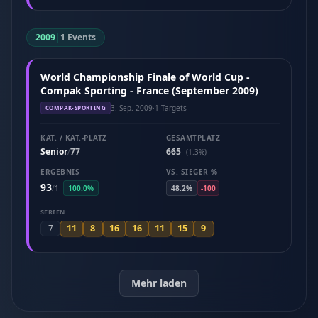
2009
|
1 Events
World Championship Finale of World Cup -
Compak Sporting - France (September 2009)
3. Sep. 2009
·
1 Targets
COMPAK-SPORTING
KAT. / KAT.-PLATZ
GESAMTPLATZ
Senior
77
665
/
(1.3%)
ERGEBNIS
VS. SIEGER %
93
/
1
100.0%
48.2%
-100
SERIEN
11
8
16
16
11
15
9
7
Mehr laden