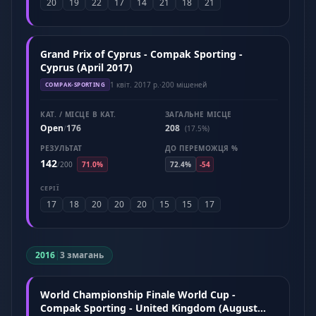
20
19
22
17
14
21
18
21
Grand Prix of Cyprus - Compak Sporting -
Cyprus (April 2017)
1 квіт. 2017 р.
·
200 мішеней
COMPAK-SPORTING
КАТ. / МІСЦЕ В КАТ.
ЗАГАЛЬНЕ МІСЦЕ
Open
176
208
/
(17.5%)
РЕЗУЛЬТАТ
ДО ПЕРЕМОЖЦЯ %
142
/
200
71.0%
72.4%
-54
СЕРІЇ
17
18
20
20
20
15
15
17
2016
|
3 змагань
World Championship Finale World Cup -
Compak Sporting - United Kingdom (August