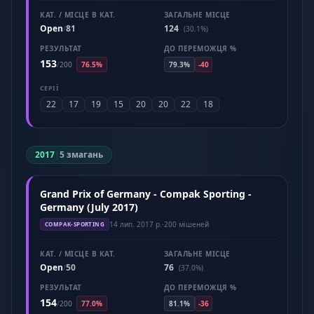
КАТ. / МІСЦЕ В КАТ.
ЗАГАЛЬНЕ МІСЦЕ
Open
81
124
/
(30.1%)
РЕЗУЛЬТАТ
ДО ПЕРЕМОЖЦЯ %
153
/
200
76.5%
79.3%
-40
СЕРІЇ
22
17
19
15
20
20
22
18
2017
|
5 змагань
Grand Prix of Germany - Compak Sporting -
Germany (July 2017)
14 лип. 2017 р.
·
200 мішеней
COMPAK-SPORTING
КАТ. / МІСЦЕ В КАТ.
ЗАГАЛЬНЕ МІСЦЕ
Open
50
76
/
(37.0%)
РЕЗУЛЬТАТ
ДО ПЕРЕМОЖЦЯ %
154
/
200
77.0%
81.1%
-36