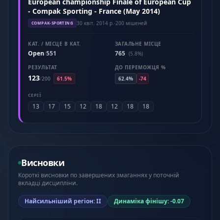
European championship Finale of European Cup
- Compak Sporting - France (May 2014)
30 квіт. 2014 р.
·
200 мішеней
COMPAK-SPORTING
КАТ. / МІСЦЕ В КАТ.
ЗАГАЛЬНЕ МІСЦЕ
Open
551
765
/
(5.8%)
РЕЗУЛЬТАТ
ДО ПЕРЕМОЖЦЯ %
123
/
200
61.5%
62.4%
-74
СЕРІЇ
13
17
15
12
18
12
18
18
Висновки
Короткі висновки по завершених змаганнях у поточній
вкладці дисципліни.
Найсильніший регіон: II
Динаміка фінішу: -0.07