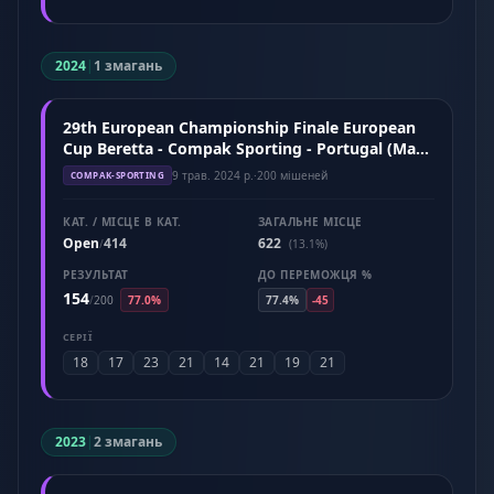
2024
|
1 змагань
29th European Championship Finale European
Cup Beretta - Compak Sporting - Portugal (May
2024)
9 трав. 2024 р.
·
200 мішеней
COMPAK-SPORTING
КАТ. / МІСЦЕ В КАТ.
ЗАГАЛЬНЕ МІСЦЕ
Open
414
622
/
(13.1%)
РЕЗУЛЬТАТ
ДО ПЕРЕМОЖЦЯ %
154
/
200
77.0%
77.4%
-45
СЕРІЇ
18
17
23
21
14
21
19
21
2023
|
2 змагань