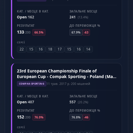
КАТ. / МІСЦЕ В КАТ.
ЗАГАЛЬНЕ МІСЦЕ
Open
162
241
/
(13.4%)
РЕЗУЛЬТАТ
ДО ПЕРЕМОЖЦЯ %
133
/
200
66.5%
67.9%
-63
СЕРІЇ
22
15
16
18
17
15
16
14
23rd European Championship Finale of
European Cup - Compak Sporting - Poland (May
2017)
11 трав. 2017 р.
·
200 мішеней
COMPAK-SPORTING
КАТ. / МІСЦЕ В КАТ.
ЗАГАЛЬНЕ МІСЦЕ
Open
407
557
/
(20.2%)
РЕЗУЛЬТАТ
ДО ПЕРЕМОЖЦЯ %
152
/
200
76.0%
76.8%
-46
СЕРІЇ