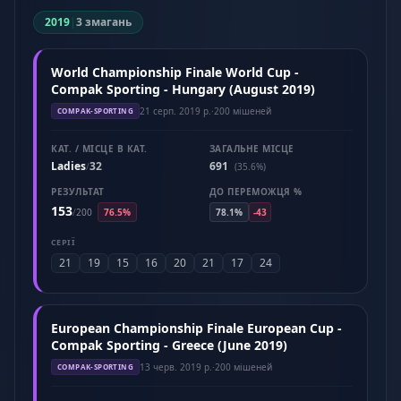
2019
|
3 змагань
World Championship Finale World Cup -
Compak Sporting - Hungary (August 2019)
21 серп. 2019 р.
·
200 мішеней
COMPAK-SPORTING
КАТ. / МІСЦЕ В КАТ.
ЗАГАЛЬНЕ МІСЦЕ
Ladies
32
691
/
(35.6%)
РЕЗУЛЬТАТ
ДО ПЕРЕМОЖЦЯ %
153
/
200
76.5%
78.1%
-43
СЕРІЇ
21
19
15
16
20
21
17
24
European Championship Finale European Cup -
Compak Sporting - Greece (June 2019)
13 черв. 2019 р.
·
200 мішеней
COMPAK-SPORTING