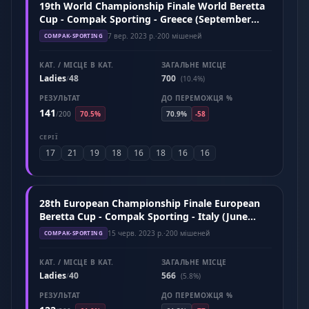
19th World Championship Finale World Beretta
Cup - Compak Sporting - Greece (September
2023)
7 вер. 2023 р.
·
200 мішеней
COMPAK-SPORTING
КАТ. / МІСЦЕ В КАТ.
ЗАГАЛЬНЕ МІСЦЕ
Ladies
48
700
/
(10.4%)
РЕЗУЛЬТАТ
ДО ПЕРЕМОЖЦЯ %
141
/
200
70.5%
70.9%
-58
СЕРІЇ
17
21
19
18
16
18
16
16
28th European Championship Finale European
Beretta Cup - Compak Sporting - Italy (June
2023)
15 черв. 2023 р.
·
200 мішеней
COMPAK-SPORTING
КАТ. / МІСЦЕ В КАТ.
ЗАГАЛЬНЕ МІСЦЕ
Ladies
40
566
/
(5.8%)
РЕЗУЛЬТАТ
ДО ПЕРЕМОЖЦЯ %