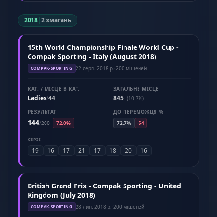
2018
|
2 змагань
15th World Championship Finale World Cup -
Compak Sporting - Italy (August 2018)
22 серп. 2018 р.
·
200 мішеней
COMPAK-SPORTING
КАТ. / МІСЦЕ В КАТ.
ЗАГАЛЬНЕ МІСЦЕ
Ladies
44
845
/
(10.7%)
РЕЗУЛЬТАТ
ДО ПЕРЕМОЖЦЯ %
144
/
200
72.0%
72.7%
-54
СЕРІЇ
19
16
17
21
17
18
20
16
British Grand Prix - Compak Sporting - United
Kingdom (July 2018)
28 лип. 2018 р.
·
200 мішеней
COMPAK-SPORTING