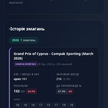
змагання
Історія змагань
2026
|
1 змагань
Grand Prix of Cyprus - Compak Sporting (March
2026)
28 бер. 2026 р.
·
200 мішеней
COMPAK-SPORTING
КАТ. / МІСЦЕ В КАТ.
ЗАГАЛЬНЕ МІСЦЕ
open
161
216
/
(9.3%)
РЕЗУЛЬТАТ
ДО ПЕРЕМОЖЦЯ %
132
/
200
66.0%
67.3%
-64
СЕРІЇ
16
16
16
17
15
17
19
16