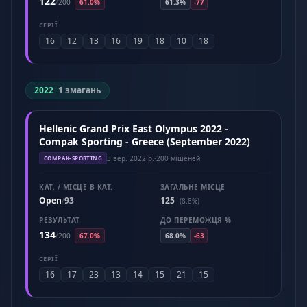
122
/
200
61.0%
61.3%
-77
СЕРІЇ
16
12
13
16
19
18
10
18
2022
|
1 змагань
Hellenic Grand Prix East Olympus 2022 -
Compak Sporting - Greece (September 2022)
3 вер. 2022 р.
·
200 мішеней
COMPAK-SPORTING
КАТ. / МІСЦЕ В КАТ.
ЗАГАЛЬНЕ МІСЦЕ
Open
93
125
/
(8.8%)
РЕЗУЛЬТАТ
ДО ПЕРЕМОЖЦЯ %
134
/
200
67.0%
68.0%
-63
СЕРІЇ
16
17
23
13
14
15
21
15