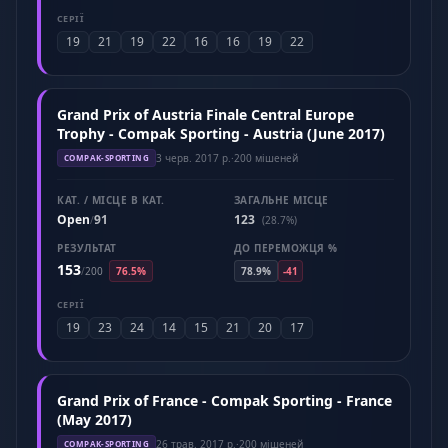
СЕРІЇ
19
21
19
22
16
16
19
22
Grand Prix of Austria Finale Central Europe
Trophy - Compak Sporting - Austria (June 2017)
3 черв. 2017 р.
·
200 мішеней
COMPAK-SPORTING
КАТ. / МІСЦЕ В КАТ.
ЗАГАЛЬНЕ МІСЦЕ
Open
91
123
/
(28.7%)
РЕЗУЛЬТАТ
ДО ПЕРЕМОЖЦЯ %
153
/
200
76.5%
78.9%
-41
СЕРІЇ
19
23
24
14
15
21
20
17
Grand Prix of France - Compak Sporting - France
(May 2017)
26 трав. 2017 р.
·
200 мішеней
COMPAK-SPORTING