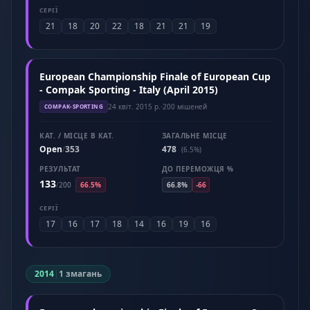
СЕРІЇ
21
18
20
22
18
21
21
19
European Championship Finale of European Cup
- Compak Sporting - Italy (April 2015)
24 квіт. 2015 р.
·
200 мішеней
COMPAK-SPORTING
КАТ. / МІСЦЕ В КАТ.
ЗАГАЛЬНЕ МІСЦЕ
Open
353
478
/
(6.5%)
РЕЗУЛЬТАТ
ДО ПЕРЕМОЖЦЯ %
133
/
200
66.5%
66.8%
-66
СЕРІЇ
17
16
17
18
14
16
19
16
2014
|
1 змагань