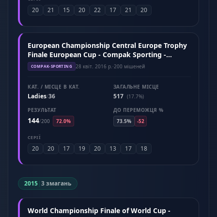
20
21
15
20
22
17
21
20
European Championship Central Europe Trophy
Finale European Cup - Compak Sporting -
Hungary (April 2016)
28 квіт. 2016 р.
·
200 мішеней
COMPAK-SPORTING
КАТ. / МІСЦЕ В КАТ.
ЗАГАЛЬНЕ МІСЦЕ
Ladies
36
517
/
(17.7%)
РЕЗУЛЬТАТ
ДО ПЕРЕМОЖЦЯ %
144
/
200
72.0%
73.5%
-52
СЕРІЇ
20
20
17
19
20
13
17
18
2015
|
3 змагань
World Championship Finale of World Cup -