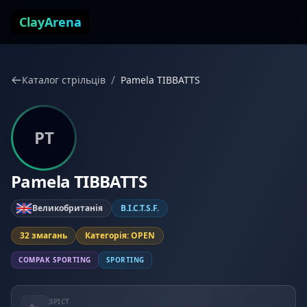
Перейти до змісту
ClayArena
/
Каталог стрільців
Pamela TIBBATTS
PT
Pamela TIBBATTS
Великобританія
B.I.C.T.S.F.
32 змагань
Категорія: OPEN
COMPAK SPORTING
SPORTING
ЗРІСТ