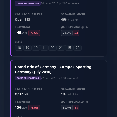
2016)
24 серп. 2016 р.
·
200 мішеней
COMPAK-SPORTING
КАТ. / МІСЦЕ В КАТ.
ЗАГАЛЬНЕ МІСЦЕ
Open
313
466
/
(12.8%)
РЕЗУЛЬТАТ
ДО ПЕРЕМОЖЦЯ %
145
/
200
72.5%
73.2%
-53
СЕРІЇ
18
19
19
11
20
21
15
22
Grand Prix of Germany - Compak Sporting -
Germany (July 2016)
22 лип. 2016 р.
·
200 мішеней
COMPAK-SPORTING
КАТ. / МІСЦЕ В КАТ.
ЗАГАЛЬНЕ МІСЦЕ
Open
78
107
/
(40.8%)
РЕЗУЛЬТАТ
ДО ПЕРЕМОЖЦЯ %
156
/
200
78.0%
80.4%
-38
СЕРІЇ