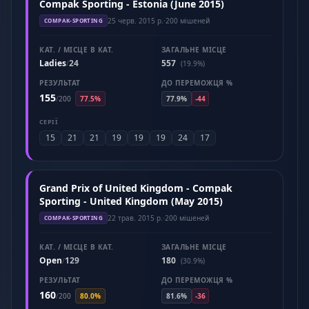
Compak Sporting - Estonia (June 2015)
25 черв. 2015 р.
·
200 мішеней
COMPAK-SPORTING
КАТ. / МІСЦЕ В КАТ.
ЗАГАЛЬНЕ МІСЦЕ
Ladies
24
557
/
(19.9%)
РЕЗУЛЬТАТ
ДО ПЕРЕМОЖЦЯ %
155
/
200
77.5%
77.9%
-44
СЕРІЇ
15
21
21
19
19
19
24
17
Grand Prix of United Kingdom - Compak
Sporting - United Kingdom (May 2015)
22 трав. 2015 р.
·
200 мішеней
COMPAK-SPORTING
КАТ. / МІСЦЕ В КАТ.
ЗАГАЛЬНЕ МІСЦЕ
Open
129
180
/
(30.9%)
РЕЗУЛЬТАТ
ДО ПЕРЕМОЖЦЯ %
160
/
200
80.0%
81.6%
-36