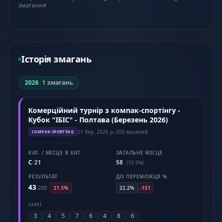
змагання
Історія змагань
2026
|
1 змагань
Комерційний турнір з компак-спортінгу -
Кубок "ІБІС" - Полтава (Березень 2026)
21 бер. 2026 р.
·
200 мішеней
COMPAK-SPORTING
КАТ. / МІСЦЕ В КАТ.
ЗАГАЛЬНЕ МІСЦЕ
C
21
58
/
(10.9%)
РЕЗУЛЬТАТ
ДО ПЕРЕМОЖЦЯ %
43
/
200
21.5%
22.2%
-151
СЕРІЇ
3
4
5
7
6
4
8
6