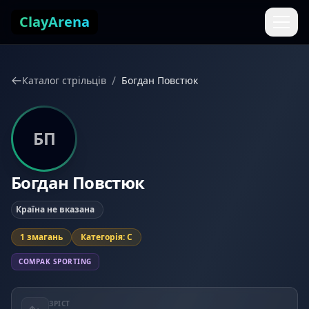
Перейти до змісту
ClayArena
/
Каталог стрільців
Богдан Повстюк
БП
Богдан Повстюк
Країна не вказана
1 змагань
Категорія: C
COMPAK SPORTING
ЗРІСТ