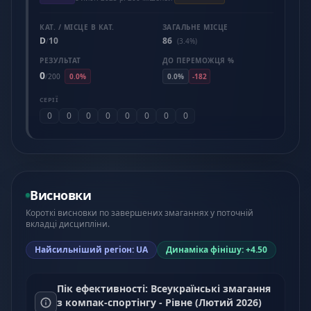
КАТ. / МІСЦЕ В КАТ.
ЗАГАЛЬНЕ МІСЦЕ
D
10
86
/
(3.4%)
РЕЗУЛЬТАТ
ДО ПЕРЕМОЖЦЯ %
0
/
200
0.0%
0.0%
-182
СЕРІЇ
0
0
0
0
0
0
0
0
Висновки
Короткі висновки по завершених змаганнях у поточній
вкладці дисципліни.
Найсильніший регіон: UA
Динаміка фінішу: +4.50
Пік ефективності: Всеукраїнські змагання
з компак-спортінгу - Рівне (Лютий 2026)