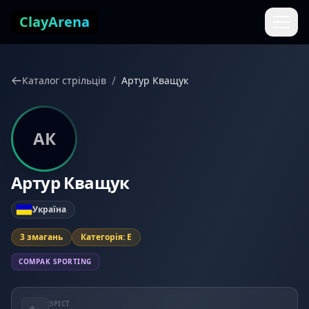
Перейти до змісту
ClayArena
/
Каталог стрільців
Артур Кващук
АК
Артур Кващук
Україна
3 змагань
Категорія: E
COMPAK SPORTING
ЗРІСТ