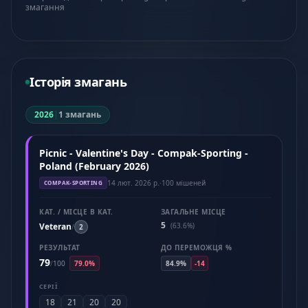
змагання
Історія змагань
2026
|
1 змагань
Picnic - Valentine's Day - Compak-Sporting -
Poland (February 2026)
14 лют. 2026 р.
·
100 мішеней
COMPAK-SPORTING
КАТ. / МІСЦЕ В КАТ.
ЗАГАЛЬНЕ МІСЦЕ
5
Veteran
(63.6%)
/
2
РЕЗУЛЬТАТ
ДО ПЕРЕМОЖЦЯ %
79
/
100
79.0%
84.9%
-14
СЕРІЇ
18
21
20
20