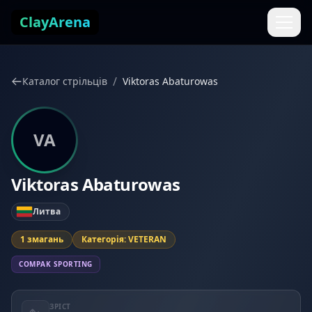
Перейти до змісту
ClayArena
/
Каталог стрільців
Viktoras Abaturowas
VA
Viktoras Abaturowas
Литва
1 змагань
Категорія: VETERAN
COMPAK SPORTING
ЗРІСТ