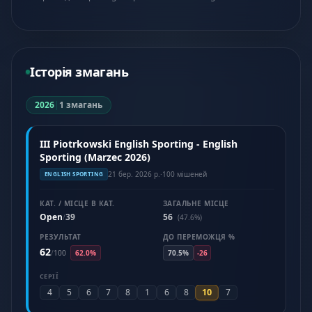
Історія змагань
2026
|
1 змагань
III Piotrkowski English Sporting - English
Sporting (Marzec 2026)
21 бер. 2026 р.
·
100 мішеней
ENGLISH SPORTING
КАТ. / МІСЦЕ В КАТ.
ЗАГАЛЬНЕ МІСЦЕ
Open
39
56
/
(47.6%)
РЕЗУЛЬТАТ
ДО ПЕРЕМОЖЦЯ %
62
/
100
62.0%
70.5%
-26
СЕРІЇ
10
4
5
6
7
8
1
6
8
7