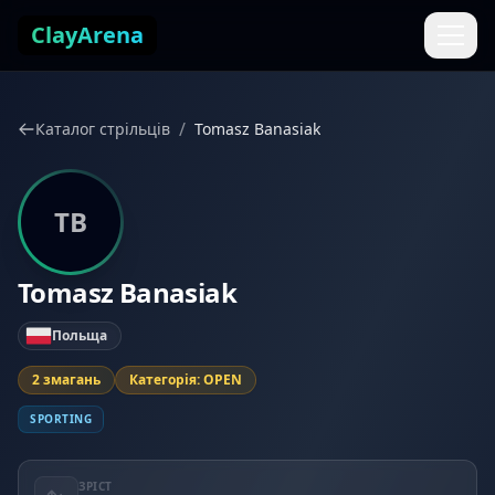
Перейти до змісту
ClayArena
/
Каталог стрільців
Tomasz Banasiak
TB
Tomasz Banasiak
Польща
2 змагань
Категорія: OPEN
SPORTING
ЗРІСТ