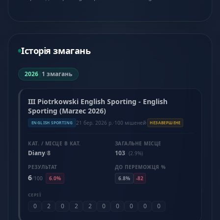
Історія змагань
2026
|
1 змагань
III Piotrkowski English Sporting - English
Sporting (Marzec 2026)
21 бер. 2026 р.
·
100 мішеней
·
ENGLISH SPORTING
НЕЗАВЕРШЕНЕ
КАТ. / МІСЦЕ В КАТ.
ЗАГАЛЬНЕ МІСЦЕ
Diany
8
103
/
(2.9%)
РЕЗУЛЬТАТ
ДО ПЕРЕМОЖЦЯ %
6
/
100
6.0%
6.8%
-82
СЕРІЇ
0
2
0
2
2
0
0
0
0
0