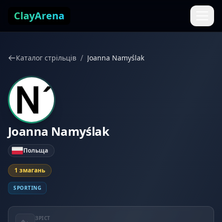
Перейти до змісту
ClayArena
/
Каталог стрільців
Joanna Namyślak
Joanna Namyślak
Польща
1 змагань
SPORTING
ЗРІСТ