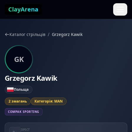
Перейти до змісту
ClayArena
/
Каталог стрільців
Grzegorz Kawik
GK
Grzegorz Kawik
Польща
2 змагань
Категорія: MAN
COMPAK SPORTING
ЗРІСТ