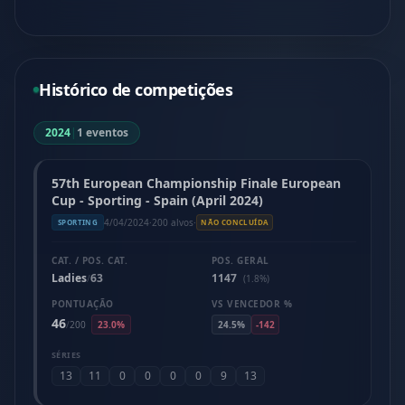
Histórico de competições
2024
|
1 eventos
57th European Championship Finale European
Cup - Sporting - Spain (April 2024)
4/04/2024
·
200 alvos
·
SPORTING
NÃO CONCLUÍDA
CAT. / POS. CAT.
POS. GERAL
Ladies
63
1147
/
(1.8%)
PONTUAÇÃO
VS VENCEDOR %
46
/
200
23.0%
24.5%
-142
SÉRIES
13
11
0
0
0
0
9
13