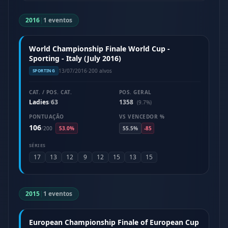
2016
|
1 eventos
World Championship Finale World Cup -
Sporting - Italy (July 2016)
13/07/2016
·
200 alvos
SPORTING
CAT. / POS. CAT.
POS. GERAL
Ladies
63
1358
/
(9.7%)
PONTUAÇÃO
VS VENCEDOR %
106
/
200
53.0%
55.5%
-85
SÉRIES
17
13
12
9
12
15
13
15
2015
|
1 eventos
European Championship Finale of European Cup