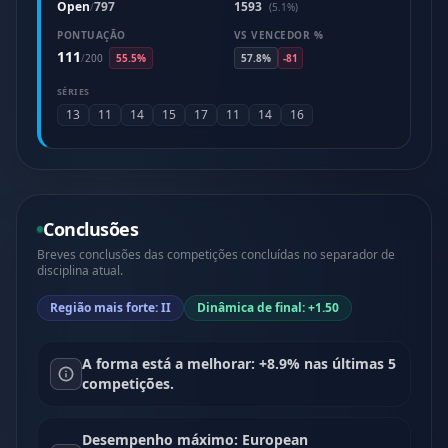
Open
797
1593
/
(5.1%)
PONTUAÇÃO
VS VENCEDOR %
111
/
200
55.5%
57.8%
-81
SÉRIES
13
11
14
15
17
11
14
16
Conclusões
Breves conclusões das competições concluídas no separador de
disciplina atual.
Região mais forte: II
Dinâmica de final: +1.50
A forma está a melhorar: +8.9% nas últimas 5
competições.
Desempenho máximo: European