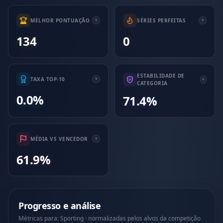
MELHOR PONTUAÇÃO
SÉRIES PERFEITAS
134
0
ESTABILIDADE DE
TAXA TOP-10
CATEGORIA
0.0%
71.4%
MÉDIA VS VENCEDOR
61.9%
Progresso e análise
Métricas para: Sporting · normalizadas pelos alvos da competição