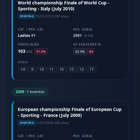
World championship Finale of World Cup -
Sporting - Italy (July 2010)
15/07/2010
·
200 alvos
SPORTING
CAT. / POS. CAT.
POS. GERAL
Ladies
91
2081
/
(8.0%)
PONTUAÇÃO
VS VENCEDOR %
103
/
200
51.5%
52.3%
-94
SÉRIES
14
9
14
11
10
15
13
17
2009
|
1 eventos
European championship Finale of European Cup
- Sporting - France (July 2009)
11/07/2009
·
200 alvos
SPORTING
CAT. / POS. CAT.
POS. GERAL