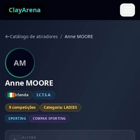
Pular para o conteúdo
ClayArena
/
Catálogo de atiradores
Anne MOORE
AM
Anne MOORE
Irlanda
I.C.T.S.A.
9 competições
Categoria: LADIES
SPORTING
COMPAK SPORTING
ALTURA