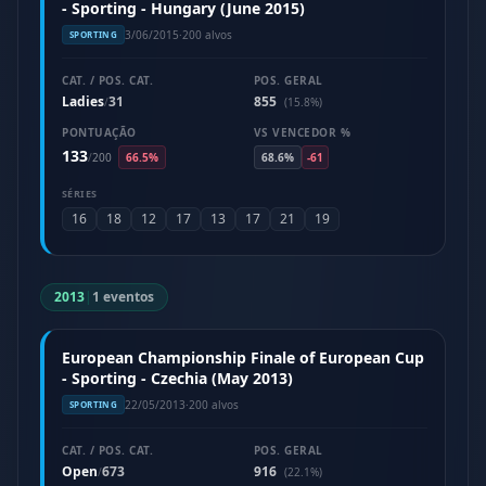
- Sporting - Hungary (June 2015)
3/06/2015
·
200 alvos
SPORTING
CAT. / POS. CAT.
POS. GERAL
Ladies
31
855
/
(15.8%)
PONTUAÇÃO
VS VENCEDOR %
133
/
200
66.5%
68.6%
-61
SÉRIES
16
18
12
17
13
17
21
19
2013
|
1 eventos
European Championship Finale of European Cup
- Sporting - Czechia (May 2013)
22/05/2013
·
200 alvos
SPORTING
CAT. / POS. CAT.
POS. GERAL
Open
673
916
/
(22.1%)