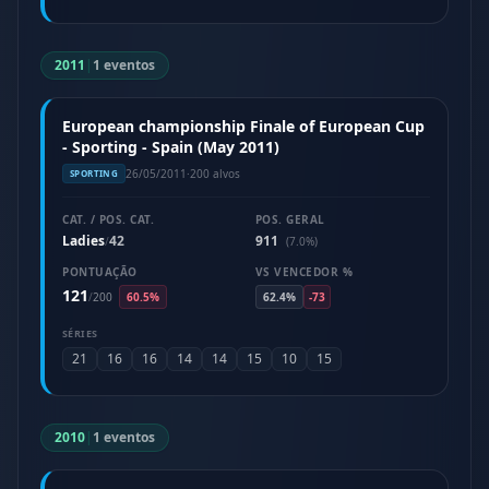
2011
|
1 eventos
European championship Finale of European Cup
- Sporting - Spain (May 2011)
26/05/2011
·
200 alvos
SPORTING
CAT. / POS. CAT.
POS. GERAL
Ladies
42
911
/
(7.0%)
PONTUAÇÃO
VS VENCEDOR %
121
/
200
60.5%
62.4%
-73
SÉRIES
21
16
16
14
14
15
10
15
2010
|
1 eventos