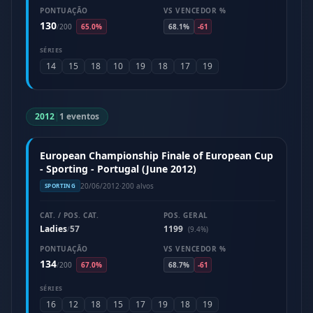
PONTUAÇÃO
VS VENCEDOR %
130
/
200
65.0%
68.1%
-61
SÉRIES
14
15
18
10
19
18
17
19
2012
|
1 eventos
European Championship Finale of European Cup
- Sporting - Portugal (June 2012)
20/06/2012
·
200 alvos
SPORTING
CAT. / POS. CAT.
POS. GERAL
Ladies
57
1199
/
(9.4%)
PONTUAÇÃO
VS VENCEDOR %
134
/
200
67.0%
68.7%
-61
SÉRIES
16
12
18
15
17
19
18
19