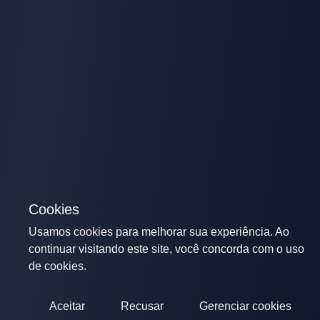
Cookies
Usamos cookies para melhorar sua experiência. Ao
continuar visitando este site, você concorda com o uso
de cookies.
Aceitar
Recusar
Gerenciar cookies