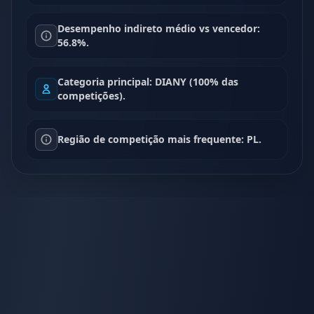
Desempenho indireto médio vs vencedor:
56.8%.
Categoria principal: DIANY (100% das
competições).
Região de competição mais frequente: PL.