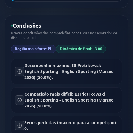
Conclusões
Breves conclusões das competições concluídas no separador de
disciplina atual.
Região mais forte: PL
Dinâmica de final: +3.00
Desempenho máximo: III Piotrkowski
English Sporting - English Sporting (Marzec
2026) (50.0%).
Competição mais difícil: III Piotrkowski
English Sporting - English Sporting (Marzec
2026) (50.0%).
Séries perfeitas (máximo para a competição):
0.