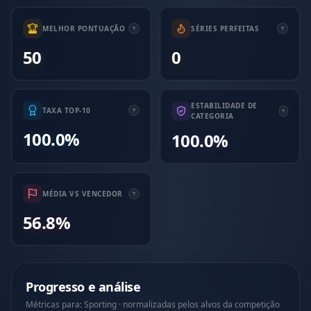
MELHOR PONTUAÇÃO
SÉRIES PERFEITAS
50
0
ESTABILIDADE DE
TAXA TOP-10
CATEGORIA
100.0%
100.0%
MÉDIA VS VENCEDOR
56.8%
Progresso e análise
Métricas para: Sporting · normalizadas pelos alvos da competição