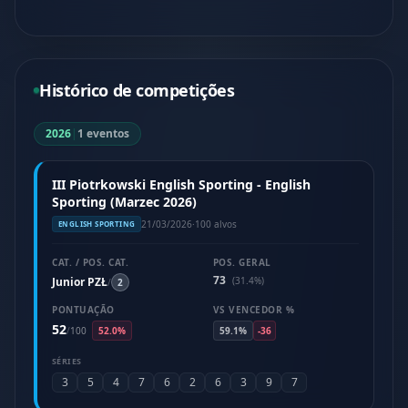
Histórico de competições
2026
|
1 eventos
III Piotrkowski English Sporting - English
Sporting (Marzec 2026)
21/03/2026
·
100 alvos
ENGLISH SPORTING
CAT. / POS. CAT.
POS. GERAL
73
Junior PZŁ
(31.4%)
/
2
PONTUAÇÃO
VS VENCEDOR %
52
/
100
52.0%
59.1%
-36
SÉRIES
3
5
4
7
6
2
6
3
9
7