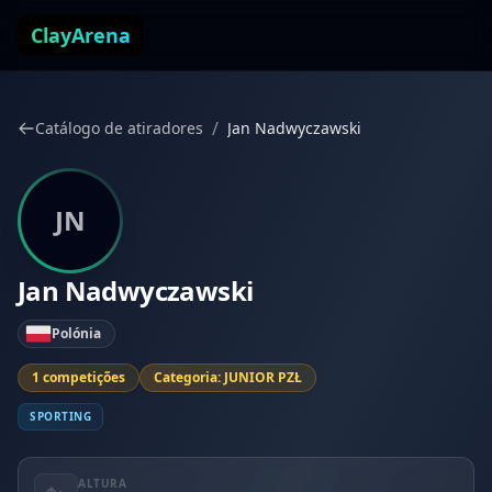
Pular para o conteúdo
ClayArena
/
Catálogo de atiradores
Jan Nadwyczawski
JN
Jan Nadwyczawski
Polónia
1 competições
Categoria: JUNIOR PZŁ
SPORTING
ALTURA