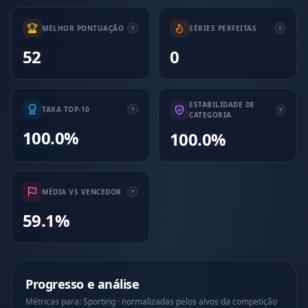
MELHOR PONTUAÇÃO
SÉRIES PERFEITAS
52
0
ESTABILIDADE DE
TAXA TOP-10
CATEGORIA
100.0%
100.0%
MÉDIA VS VENCEDOR
59.1%
Progresso e análise
Métricas para: Sporting · normalizadas pelos alvos da competição