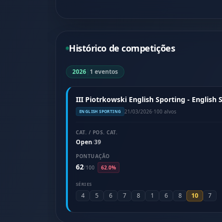
Histórico de competições
2026
|
1 eventos
III Piotrkowski English Sporting - English
21/03/2026
·
100 alvos
ENGLISH SPORTING
CAT. / POS. CAT.
Open
39
/
PONTUAÇÃO
62
/
100
62.0%
SÉRIES
10
4
5
6
7
8
1
6
8
7