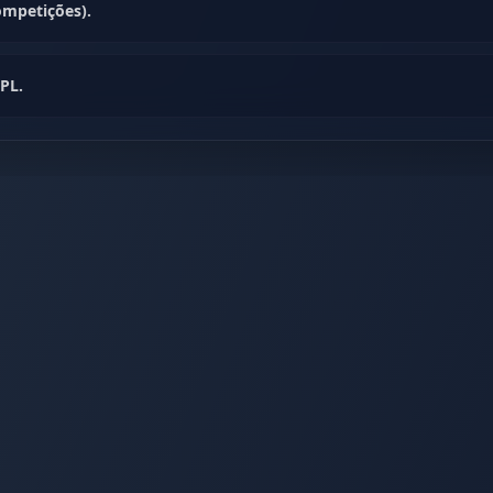
ompetições).
PL.