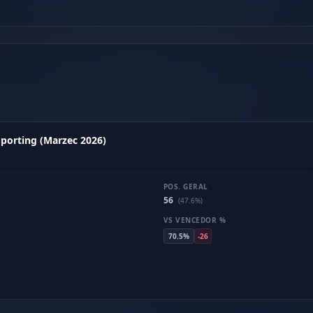
 Sporting (Marzec 2026)
POS. GERAL
56
(47.6%)
VS VENCEDOR %
70.5%
-26