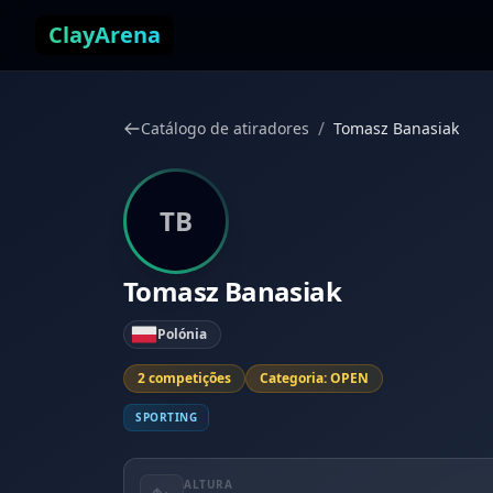
Pular para o conteúdo
ClayArena
/
Catálogo de atiradores
Tomasz Banasiak
TB
Tomasz Banasiak
Polónia
2 competições
Categoria: OPEN
SPORTING
ALTURA