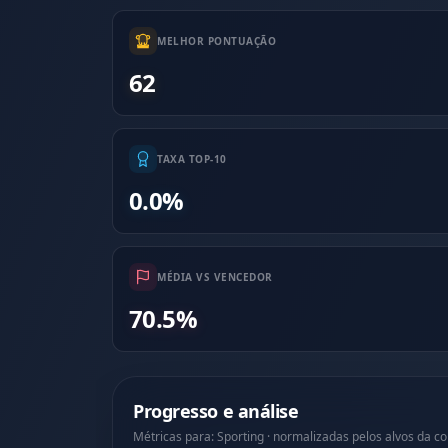
MELHOR PONTUAÇÃO
62
TAXA TOP-10
0.0%
MÉDIA VS VENCEDOR
70.5%
Progresso e análise
Métricas para: Sporting · normalizadas pelos alvos da c