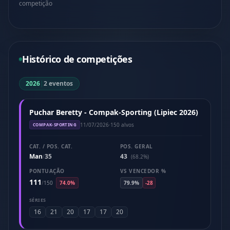
competição
Histórico de competições
2026
|
2 eventos
Puchar Beretty - Compak-Sporting (Lipiec 2026)
11/07/2026
·
150 alvos
COMPAK-SPORTING
CAT. / POS. CAT.
POS. GERAL
Man
35
43
/
(68.2%)
PONTUAÇÃO
VS VENCEDOR %
111
/
150
74.0%
79.9%
-28
SÉRIES
16
21
20
17
17
20