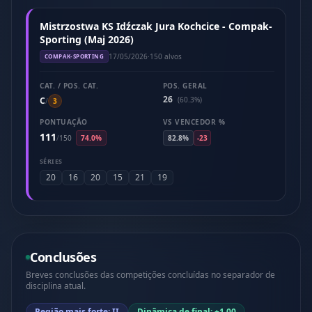
Mistrzostwa KS Idźczak Jura Kochcice - Compak-
Sporting (Maj 2026)
17/05/2026
·
150 alvos
COMPAK-SPORTING
CAT. / POS. CAT.
POS. GERAL
26
C
(60.3%)
/
3
PONTUAÇÃO
VS VENCEDOR %
111
/
150
74.0%
82.8%
-23
SÉRIES
20
16
20
15
21
19
Conclusões
Breves conclusões das competições concluídas no separador de
disciplina atual.
Região mais forte: II
Dinâmica de final: +1.00