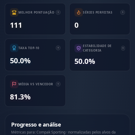
MELHOR PONTUAÇÃO
SÉRIES PERFEITAS
111
0
ESTABILIDADE DE
TAXA TOP-10
CATEGORIA
50.0%
50.0%
MÉDIA VS VENCEDOR
81.3%
Progresso e análise
Métricas para: Compak Sporting · normalizadas pelos alvos da