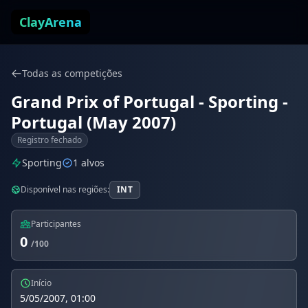
Pular para o conteúdo
ClayArena
Todas as competições
Grand Prix of Portugal - Sporting -
Portugal (May 2007)
Registro fechado
Sporting
1 alvos
Disponível nas regiões:
INT
Participantes
0
/100
Início
5/05/2007, 01:00