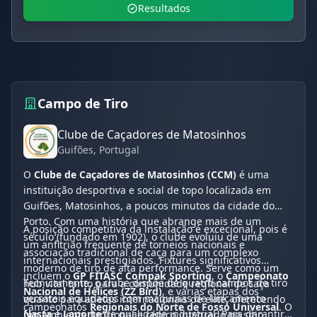
Resultados
Campo de Tiro
Clube de Caçadores de Matosinhos
Guifões
, Portugal
O
Clube de Caçadores de Matosinhos (CCM)
é uma
instituição desportiva e social de topo localizada em
Guifões, Matosinhos, a poucos minutos da cidade do
Porto. Com uma história que abrange mais de um
A posição competitiva da instalação é excecional, pois é
século (fundado em 1902), o clube evoluiu de uma
um anfitrião frequente de torneios nacionais e
associação tradicional de caça para um complexo
internacionais prestigiados. Fixtures significativos
moderno de tiro de alta performance. Serve como um
incluem o
GP FITASC Compak Sporting
, o
Campeonato
Tecnicamente, o clube dispõe de quatro campos de tiro
hub vital tanto para a comunidade regional de caça
Nacional de Hélices (ZZ Bird)
, e várias etapas dos
versáteis equipados com máquinas de lançamento
quanto para atletas internacionais de elite, oferecendo
campeonatos
Regionais do Norte de Fosso Universal
. O
Nasta
e
Laporte
de qualidade industrial. Para garantir
um ambiente funcional e cénico integrado no sítio