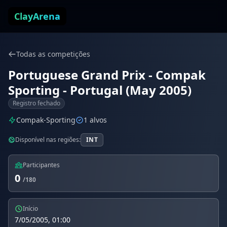
Pular para o conteúdo
ClayArena
Todas as competições
Portuguese Grand Prix - Compak
Sporting - Portugal (May 2005)
Registro fechado
Compak-Sporting
1 alvos
Disponível nas regiões:
INT
Participantes
0
/180
Início
7/05/2005, 01:00