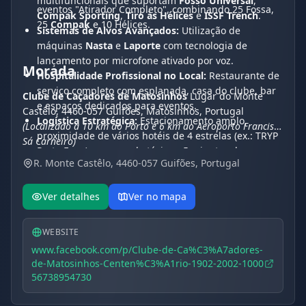
multifuncionais que suportam
Fosso Universal
,
eventos "Atirador Completo", combinando 25 Fossa,
Compak Sporting
,
Tiro às Hélices
e
ISSF Trench
.
25
Compak
e 10 Hélices.
Sistemas de Alvos Avançados:
Utilização de
máquinas
Nasta
e
Laporte
com tecnologia de
lançamento por microfone ativado por voz.
Morada
Hospitalidade Profissional no Local:
Restaurante de
serviço completo com esplanada, casa do clube, bar
Clube de Caçadores de Matosinhos
Lugar do Monte
e espaços dedicados para eventos.
Castêlo, 4460-057 Guifões, Matosinhos, Portugal
Logística Estratégica:
Estacionamento amplo,
(Localizado a 10 km do Porto e 6 km do Aeroporto Francisco
proximidade de vários hotéis de 4 estrelas (ex.: TRYP
Sá Carneiro)
Porto Expo) e acesso de táxi em 5 minutos do
R. Monte Castêlo, 4460-057 Guifões, Portugal
aeroporto.
Ver detalhes
Ver no mapa
WEBSITE
www.facebook.com/p/Clube-de-Ca%C3%A7adores-
de-Matosinhos-Centen%C3%A1rio-1902-2002-1000
56738954730