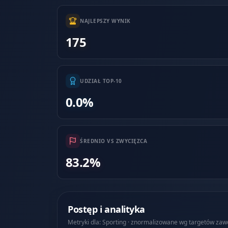
NAJLEPSZY WYNIK
175
UDZIAŁ TOP-10
0.0%
ŚREDNIO VS ZWYCIĘZCA
83.2%
Postęp i analityka
Metryki dla: Sporting · znormalizowane wg targetów za