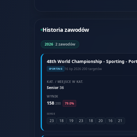
Historia zawodów
2026
|
2 zawodów
48th World Championship - Sporting - Portu
16 lip 2026
·
200 targetów
SPORTING
KAT. / MIEJSCE W KAT.
Senior
36
/
WYNIK
158
/
200
79.0%
SERIE
23
18
19
23
18
20
16
21