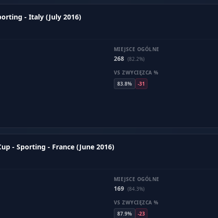
ting - Italy (July 2016)
MIEJSCE OGÓLNE
268
(82.2%)
VS ZWYCIĘZCA %
83.8%
-31
p - Sporting - France (June 2016)
MIEJSCE OGÓLNE
169
(84.3%)
VS ZWYCIĘZCA %
87.9%
-23