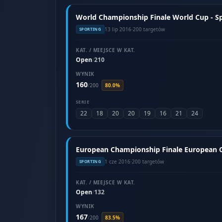
World Championship Finale World Cup - Spor
13 lip 2016
·
200 targetów
SPORTING
KAT. / MIEJSCE W KAT.
Open
210
/
WYNIK
160
/
200
80.0%
SERIE
22
18
20
20
19
16
21
24
European Championship Finale European Cu
1 cze 2016
·
200 targetów
SPORTING
KAT. / MIEJSCE W KAT.
Open
132
/
WYNIK
167
/
200
83.5%