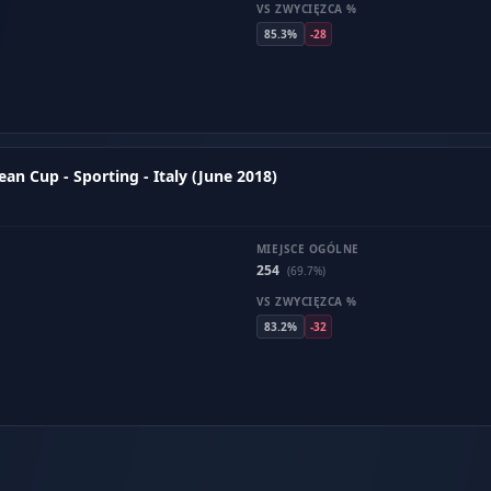
VS ZWYCIĘZCA %
85.3%
-28
n Cup - Sporting - Italy (June 2018)
MIEJSCE OGÓLNE
254
(69.7%)
VS ZWYCIĘZCA %
83.2%
-32