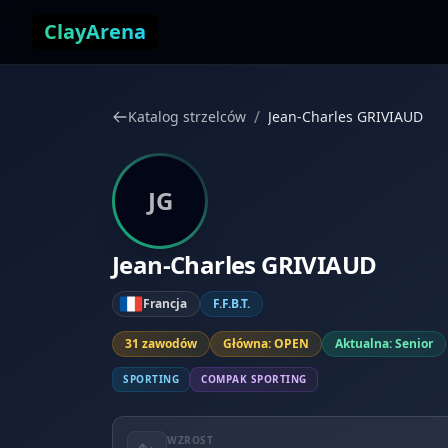
Przejdź do treści
ClayArena
/
Katalog strzelców
Jean-Charles GRIVIAUD
JG
Jean-Charles GRIVIAUD
Francja
F.F.B.T.
31 zawodów
Główna: OPEN
Aktualna: Senior
SPORTING
COMPAK SPORTING
WZROST