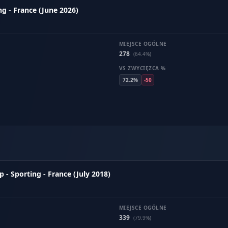
ng - France (June 2026)
MIEJSCE OGÓLNE
278
(64.4%)
VS ZWYCIĘZCA %
72.2%
-50
- Sporting - France (July 2018)
MIEJSCE OGÓLNE
339
(79.9%)