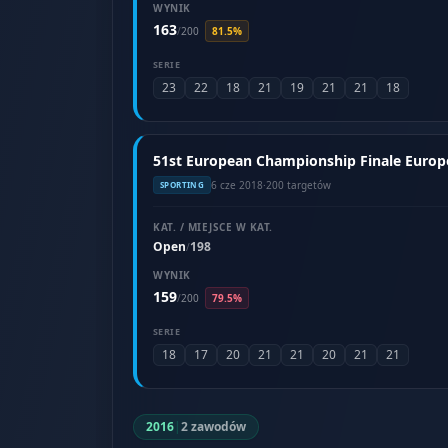
WYNIK
163
/
200
81.5%
SERIE
23
22
18
21
19
21
21
18
51st European Championship Finale Europea
6 cze 2018
·
200 targetów
SPORTING
KAT. / MIEJSCE W KAT.
Open
198
/
WYNIK
159
/
200
79.5%
SERIE
18
17
20
21
21
20
21
21
2016
|
2 zawodów