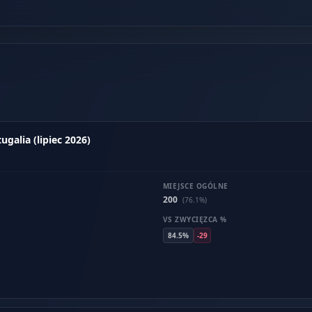
galia (lipiec 2026)
MIEJSCE OGÓLNE
200
(76.1%)
VS ZWYCIĘZCA %
84.5%
-29