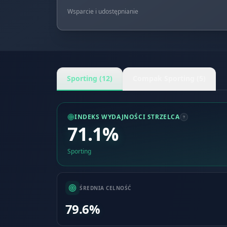
Wsparcie i udostępnianie
Sporting (12)
Compak Sporting (5)
INDEKS WYDAJNOŚCI STRZELCA
71.1%
Sporting
ŚREDNIA CELNOŚĆ
79.6%