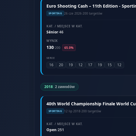
Euro Shooting Cash – 11th Edition - Sporti
26 cze 2026
·
200 targetów
SPORTING
KAT. / MIEJSCE W KAT.
Sénior
46
/
WYNIK
130
/
200
65.0%
SERIE
16
20
19
12
17
19
15
12
2018
|
2 zawodów
40th World Championship Finale World Cup 
12 lip 2018
·
200 targetów
SPORTING
KAT. / MIEJSCE W KAT.
Open
251
/