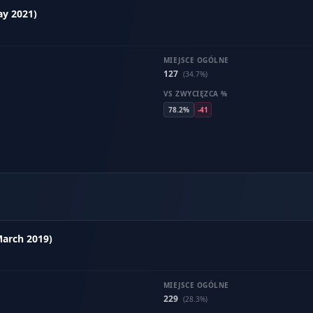
ay 2021)
MIEJSCE OGÓLNE
127
(34.7%)
VS ZWYCIĘZCA %
78.2%
-41
March 2019)
MIEJSCE OGÓLNE
229
(28.3%)