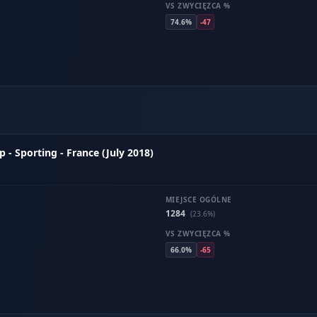
VS ZWYCIĘZCA %
74.6%
-47
- Sporting - France (July 2018)
MIEJSCE OGÓLNE
1284
(23.6%)
VS ZWYCIĘZCA %
66.0%
-65