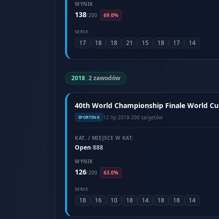
WYNIK
138
/
200
69.0%
SERIE
17
18
18
21
15
18
17
14
2018
|
2 zawodów
40th World Championship Finale World Cup 
12 lip 2018
·
200 targetów
SPORTING
KAT. / MIEJSCE W KAT.
Open
888
/
WYNIK
126
/
200
63.0%
SERIE
18
16
10
18
14
18
18
14