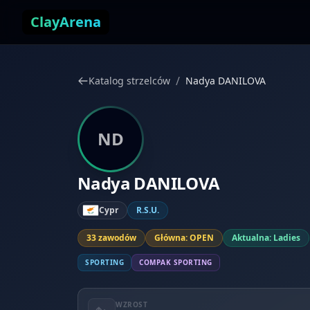
Przejdź do treści
ClayArena
/
Katalog strzelców
Nadya DANILOVA
ND
Nadya DANILOVA
Cypr
R.S.U.
33 zawodów
Główna: OPEN
Aktualna: Ladies
SPORTING
COMPAK SPORTING
WZROST