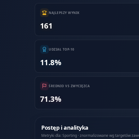
NAJLEPSZY WYNIK
161
UDZIAŁ TOP-10
11.8%
ŚREDNIO VS ZWYCIĘZCA
71.3%
Postęp i analityka
Metryki dla: Sporting · znormalizowane wg targetów za