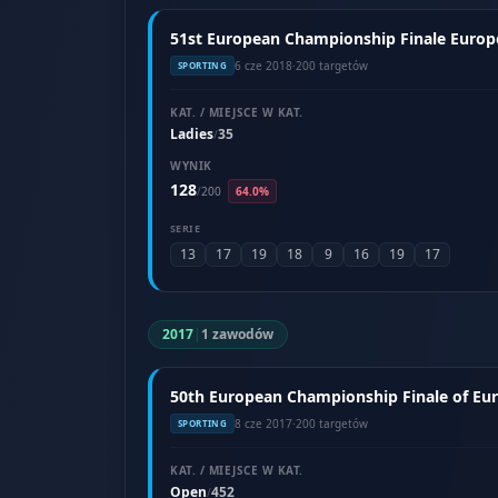
51st European Championship Finale Europea
6 cze 2018
·
200 targetów
SPORTING
KAT. / MIEJSCE W KAT.
Ladies
35
/
WYNIK
128
/
200
64.0%
SERIE
13
17
19
18
9
16
19
17
2017
|
1 zawodów
50th European Championship Finale of Eur
8 cze 2017
·
200 targetów
SPORTING
KAT. / MIEJSCE W KAT.
Open
452
/