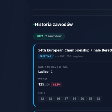
Historia zawodów
2021
|
2 zawodów
54th European Championship Finale Beretta
3 cze 2021
·
200 targetów
SPORTING
KAT. / MIEJSCE W KAT.
Ladies
12
/
WYNIK
125
/
200
62.5%
SERIE
12
18
16
17
14
20
15
13