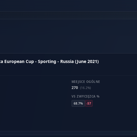
 European Cup - Sporting - Russia (June 2021)
MIEJSCE OGÓLNE
270
(16.2%)
VS ZWYCIĘZCA %
68.7%
-57