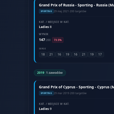
Grand Prix of Russia - Sporting - Russia (M
29 maj 2021
·
200 targetów
SPORTING
KAT. / MIEJSCE W KAT.
Ladies
8
/
WYNIK
147
/
200
73.5%
SERIE
18
21
16
19
16
21
19
17
2019
|
1 zawodów
Grand Prix of Cyprus - Sporting - Cyprus (
29 mar 2019
·
200 targetów
SPORTING
KAT. / MIEJSCE W KAT.
Ladies
9
/