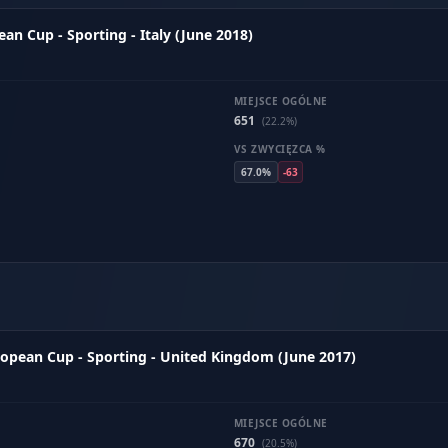
n Cup - Sporting - Italy (June 2018)
MIEJSCE OGÓLNE
651
(22.2%)
VS ZWYCIĘZCA %
67.0%
-63
opean Cup - Sporting - United Kingdom (June 2017)
MIEJSCE OGÓLNE
670
(20.5%)