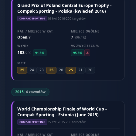
Grand Prix of Poland Central Europe Trophy -
Compak Sporting - Polska (kwiecień 2016)
16 kwi 2016
·
200 targetów
COMPAK-SPORTING
KAT. / MIEJSCE W KAT.
MIEJSCE OGÓLNE
Open
7
7
/
(96.4%)
WYNIK
VS ZWYCIĘZCA %
183
/
200
91.5%
95.8%
-8
SERIE
25
25
25
24
23
20
21
20
2015
|
4 zawodów
World Championship Finale of World Cup -
Compak Sporting - Estonia (June 2015)
25 cze 2015
·
200 targetów
COMPAK-SPORTING
KAT. / MIEJSCE W KAT.
MIEJSCE OGÓLNE