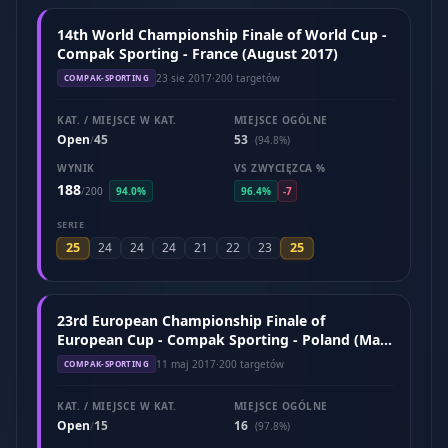
14th World Championship Finale of World Cup -
Compak Sporting - France (August 2017)
23 sie 2017
·
200 targetów
COMPAK-SPORTING
KAT. / MIEJSCE W KAT.
MIEJSCE OGÓLNE
Open
45
53
/
(94.8%)
WYNIK
VS ZWYCIĘZCA %
188
/
200
94.0%
96.4%
-7
SERIE
25
25
24
24
24
21
22
23
23rd European Championship Finale of
European Cup - Compak Sporting - Poland (May
2017)
11 maj 2017
·
200 targetów
COMPAK-SPORTING
KAT. / MIEJSCE W KAT.
MIEJSCE OGÓLNE
Open
15
16
/
(97.8%)