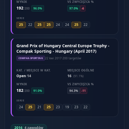
WYNIK
VS ZWYCIĘZCA %
192
/
200
96.0%
97.0%
-6
SERIE
25
25
25
25
22
24
24
22
Grand Prix of Hungary Central Europe Trophy -
Compak Sporting - Hungary (April 2017)
22 kwi 2017
·
200 targetów
COMPAK-SPORTING
KAT. / MIEJSCE W KAT.
MIEJSCE OGÓLNE
Open
14
16
/
(91.1%)
WYNIK
VS ZWYCIĘZCA %
182
/
200
91.0%
94.3%
-11
SERIE
25
25
24
21
23
19
23
22
2016
|
4 zawodów