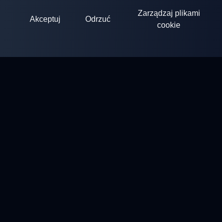
Zarządzaj plikami
Akceptuj
Odrzuć
cookie
ClayArena
Platforma do organizowania i uczestnictwa w zawodach.
Rozwijaj swoje umiejętności i rywalizuj z najlepszymi
mistrzami.
Zawody
Stanowiska