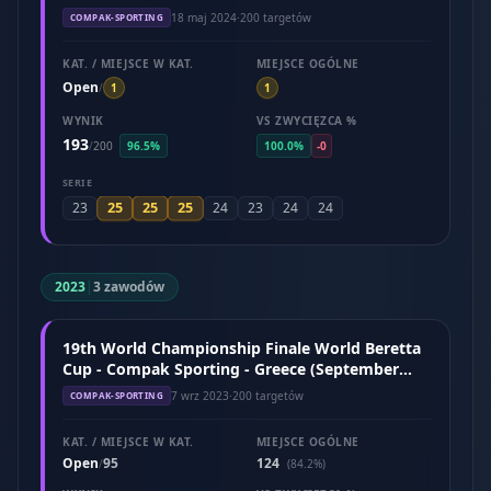
18 maj 2024
·
200 targetów
COMPAK-SPORTING
KAT. / MIEJSCE W KAT.
MIEJSCE OGÓLNE
Open
/
1
1
WYNIK
VS ZWYCIĘZCA %
193
/
200
96.5%
100.0%
-0
SERIE
25
25
25
23
24
23
24
24
2023
|
3 zawodów
19th World Championship Finale World Beretta
Cup - Compak Sporting - Greece (September
2023)
7 wrz 2023
·
200 targetów
COMPAK-SPORTING
KAT. / MIEJSCE W KAT.
MIEJSCE OGÓLNE
Open
95
124
/
(84.2%)