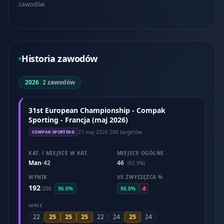
zawodów
Historia zawodów
2026
|
2 zawodów
31st European Championship - Compak
Sporting - Francja (maj 2026)
27 maj 2026
·
200 targetów
COMPAK-SPORTING
KAT. / MIEJSCE W KAT.
MIEJSCE OGÓLNE
Man
42
46
/
(92.9%)
WYNIK
VS ZWYCIĘZCA %
192
/
200
96.0%
96.0%
-8
SERIE
25
25
25
25
22
22
24
24