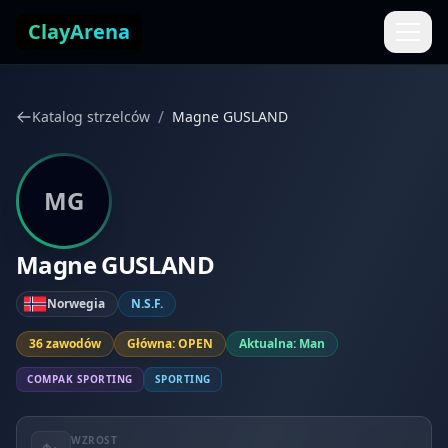
Przejdź do treści
ClayArena
/
Katalog strzelców
Magne GUSLAND
MG
Magne GUSLAND
Norwegia
N.S.F.
36 zawodów
Główna: OPEN
Aktualna: Man
COMPAK SPORTING
SPORTING
WZROST