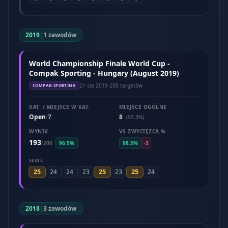
2019
|
1 zawodów
World Championship Finale World Cup -
Compak Sporting - Hungary (August 2019)
21 sie 2019
·
200 targetów
COMPAK-SPORTING
KAT. / MIEJSCE W KAT.
MIEJSCE OGÓLNE
Open
7
8
/
(99.3%)
WYNIK
VS ZWYCIĘZCA %
193
/
200
96.5%
98.5%
-3
SERIE
25
25
25
24
24
23
23
24
2018
|
3 zawodów