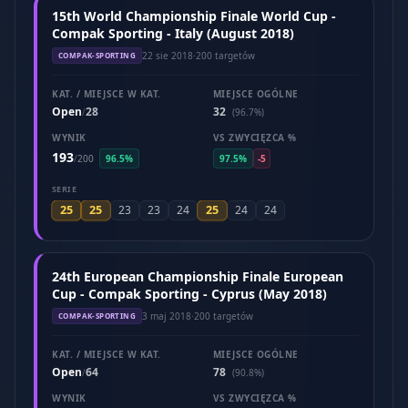
15th World Championship Finale World Cup -
Compak Sporting - Italy (August 2018)
22 sie 2018
·
200 targetów
COMPAK-SPORTING
KAT. / MIEJSCE W KAT.
MIEJSCE OGÓLNE
Open
28
32
/
(96.7%)
WYNIK
VS ZWYCIĘZCA %
193
/
200
96.5%
97.5%
-5
SERIE
25
25
25
23
23
24
24
24
24th European Championship Finale European
Cup - Compak Sporting - Cyprus (May 2018)
3 maj 2018
·
200 targetów
COMPAK-SPORTING
KAT. / MIEJSCE W KAT.
MIEJSCE OGÓLNE
Open
64
78
/
(90.8%)
WYNIK
VS ZWYCIĘZCA %