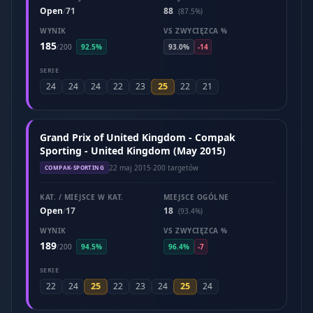
Open
71
88
/
(87.5%)
WYNIK
VS ZWYCIĘZCA %
185
/
200
92.5%
93.0%
-14
SERIE
25
24
24
24
22
23
22
21
Grand Prix of United Kingdom - Compak
Sporting - United Kingdom (May 2015)
22 maj 2015
·
200 targetów
COMPAK-SPORTING
KAT. / MIEJSCE W KAT.
MIEJSCE OGÓLNE
Open
17
18
/
(93.4%)
WYNIK
VS ZWYCIĘZCA %
189
/
200
94.5%
96.4%
-7
SERIE
25
25
22
24
22
23
24
24