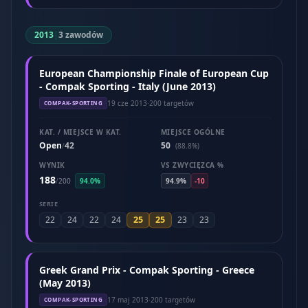
2013
|
3 zawodów
European Championship Finale of European Cup
- Compak Sporting - Italy (June 2013)
19 cze 2013
·
200 targetów
COMPAK-SPORTING
KAT. / MIEJSCE W KAT.
MIEJSCE OGÓLNE
Open
42
50
/
(88.8%)
WYNIK
VS ZWYCIĘZCA %
188
/
200
94.0%
94.9%
-10
SERIE
25
25
22
24
22
24
23
23
Greek Grand Prix - Compak Sporting - Greece
(May 2013)
17 maj 2013
·
200 targetów
COMPAK-SPORTING