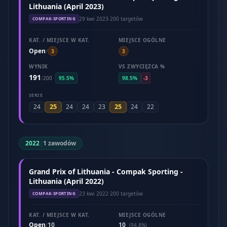
Lithuania (April 2023)
29 kwi 2023
·
200 targetów
COMPAK-SPORTING
KAT. / MIEJSCE W KAT.
MIEJSCE OGÓLNE
Open
/
3
3
WYNIK
VS ZWYCIĘZCA %
191
/
200
95.5%
98.5%
-3
SERIE
25
25
24
24
24
23
24
22
2022
|
1 zawodów
Grand Prix of Lithuania - Compak Sporting -
Lithuania (April 2022)
23 kwi 2022
·
200 targetów
COMPAK-SPORTING
KAT. / MIEJSCE W KAT.
MIEJSCE OGÓLNE
Open
10
10
/
(94.8%)