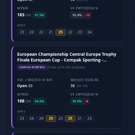
WYNIK
VS ZWYCIĘZCA %
183
/
200
91.5%
92.4%
-15
SERIE
25
23
23
22
21
22
23
24
European Championship Central Europe Trophy
Finale European Cup - Compak Sporting -
Hungary (April 2016)
28 kwi 2016
·
200 targetów
COMPAK-SPORTING
KAT. / MIEJSCE W KAT.
MIEJSCE OGÓLNE
Open
33
38
/
(94.1%)
WYNIK
VS ZWYCIĘZCA %
188
/
200
94.0%
95.9%
-8
SERIE
25
25
23
24
24
23
21
23