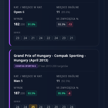
KAT. / MIEJSCE W KAT.
MIEJSCE OGÓLNE
Open
6
11
/
(89.6%)
WYNIK
VS ZWYCIĘZCA %
182
/
200
91.0%
93.3%
-13
SERIE
23
24
21
24
22
24
23
21
Grand Prix of Hungary - Compak Sporting -
Hungary (April 2013)
27 kwi 2013
·
200 targetów
COMPAK-SPORTING
KAT. / MIEJSCE W KAT.
MIEJSCE OGÓLNE
Man
5
11
/
(92.5%)
WYNIK
VS ZWYCIĘZCA %
187
/
200
93.5%
95.9%
-8
SERIE
25
24
24
24
23
20
23
24