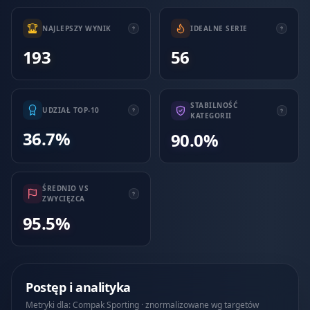
NAJLEPSZY WYNIK
IDEALNE SERIE
193
56
STABILNOŚĆ
UDZIAŁ TOP-10
KATEGORII
36.7%
90.0%
ŚREDNIO VS
ZWYCIĘZCA
95.5%
Postęp i analityka
Metryki dla: Compak Sporting · znormalizowane wg targetów