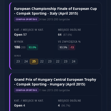
European Championship Finale of European Cup
- Compak Sporting - Italy (April 2015)
24 kwi 2015
·
200 targetów
COMPAK-SPORTING
KAT. / MIEJSCE W KAT.
MIEJSCE OGÓLNE
Open
57
64
/
(87.6%)
WYNIK
VS ZWYCIĘZCA %
186
/
200
93.0%
93.5%
-13
SERIE
25
23
24
22
23
22
23
24
Grand Prix of Hungary Central European Trophy
- Compak Sporting - Hungary (April 2015)
11 kwi 2015
·
200 targetów
COMPAK-SPORTING
KAT. / MIEJSCE W KAT.
MIEJSCE OGÓLNE
Open
4
4
/
(96.7%)