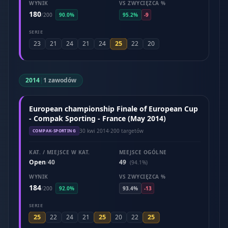
WYNIK
VS ZWYCIĘZCA %
180
/
200
90.0%
95.2%
-9
SERIE
25
23
21
24
21
24
22
20
2014
|
1 zawodów
European championship Finale of European Cup
- Compak Sporting - France (May 2014)
30 kwi 2014
·
200 targetów
COMPAK-SPORTING
KAT. / MIEJSCE W KAT.
MIEJSCE OGÓLNE
Open
40
49
/
(94.1%)
WYNIK
VS ZWYCIĘZCA %
184
/
200
92.0%
93.4%
-13
SERIE
25
25
25
22
24
21
20
22