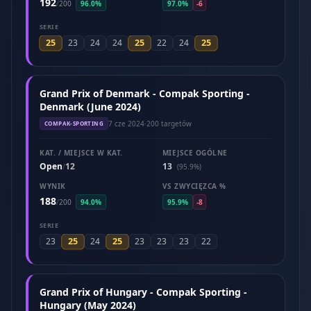
192
/
200
96.0%
97.0%
-6
SERIE
25
25
25
23
24
24
22
24
Grand Prix of Denmark - Compak Sporting -
Denmark (June 2024)
7 cze 2024
·
200 targetów
COMPAK-SPORTING
KAT. / MIEJSCE W KAT.
MIEJSCE OGÓLNE
Open
12
13
/
(95.9%)
WYNIK
VS ZWYCIĘZCA %
188
/
200
94.0%
95.9%
-8
SERIE
25
25
23
24
23
23
23
22
Grand Prix of Hungary - Compak Sporting -
Hungary (May 2024)