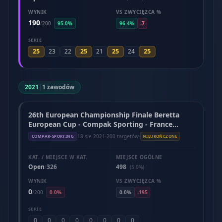
WYNIK
VS ZWYCIĘZCA %
190
/
200
95.0%
96.4%
-7
SERIE
25
25
25
25
23
22
21
24
2021
|
1 zawodów
26th European Championship Finale Beretta
European Cup - Compak Sporting - France
(August 2021)
18 sie 2021
·
200 targetów
·
COMPAK-SPORTING
NIEUKOŃCZONE
KAT. / MIEJSCE W KAT.
MIEJSCE OGÓLNE
Open
326
498
/
(5.0%)
WYNIK
VS ZWYCIĘZCA %
0
/
200
0.0%
0.0%
-195
SERIE
0
0
0
0
0
0
0
0