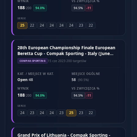
WYNIK
VS ZWYCIĘZCA %
188
/
200
94.0%
94.5%
-11
SERIE
25
22
24
24
24
24
23
22
28th European Championship Finale European
Beretta Cup - Compak Sporting - Italy (June
2023)
15 cze 2023
·
200 targetów
COMPAK-SPORTING
KAT. / MIEJSCE W KAT.
MIEJSCE OGÓLNE
Open
48
58
/
(90.5%)
WYNIK
VS ZWYCIĘZCA %
188
/
200
94.0%
94.5%
-11
SERIE
25
24
23
24
24
23
23
22
Grand Prix of Lithuania - Compak Sporting -