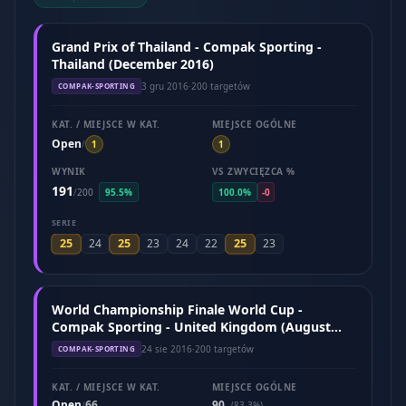
Grand Prix of Thailand - Compak Sporting -
Thailand (December 2016)
3 gru 2016
·
200 targetów
COMPAK-SPORTING
KAT. / MIEJSCE W KAT.
MIEJSCE OGÓLNE
Open
/
1
1
WYNIK
VS ZWYCIĘZCA %
191
/
200
95.5%
100.0%
-0
SERIE
25
25
25
24
23
24
22
23
World Championship Finale World Cup -
Compak Sporting - United Kingdom (August
2016)
24 sie 2016
·
200 targetów
COMPAK-SPORTING
KAT. / MIEJSCE W KAT.
MIEJSCE OGÓLNE
Open
66
90
/
(83.3%)