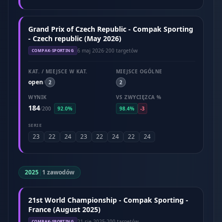
Grand Prix of Czech Republic - Compak Sporting
- Czech republic (May 2026)
6 maj 2026
·
200 targetów
COMPAK-SPORTING
KAT. / MIEJSCE W KAT.
MIEJSCE OGÓLNE
open
/
2
2
WYNIK
VS ZWYCIĘZCA %
184
/
200
92.0%
98.4%
-3
SERIE
23
22
24
23
22
24
22
24
2025
|
1 zawodów
21st World Championship - Compak Sporting -
France (August 2025)
21 sie 2025
·
200 targetów
COMPAK-SPORTING