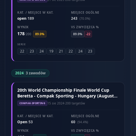
KAT. / MIEJSCE W KAT.
MIEJSCE OGÓLNE
open
189
243
/
(70.0%)
WYNIK
VS ZWYCIĘZCA %
178
/
200
89.0%
89.0%
-22
SERIE
22
23
24
19
21
22
24
23
2024
|
3 zawodów
20th World Championship Finale World Cup
Beretta - Compak Sporting - Hungary (August
2024)
15 sie 2024
·
200 targetów
COMPAK-SPORTING
KAT. / MIEJSCE W KAT.
MIEJSCE OGÓLNE
Open
53
60
/
(94.4%)
WYNIK
VS ZWYCIĘZCA %