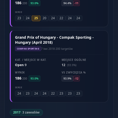
186
/
200
93.0%
94.4%
-11
SERIE
25
23
24
20
24
22
24
24
Grand Prix of Hungary - Compak Sporting -
Hungary (April 2018)
7 kwi 2018
·
200 targetów
COMPAK-SPORTING
KAT. / MIEJSCE W KAT.
MIEJSCE OGÓLNE
Open
9
12
/
(93.9%)
WYNIK
VS ZWYCIĘZCA %
186
/
200
93.0%
93.9%
-12
SERIE
24
23
24
24
22
23
23
23
2017
|
3 zawodów