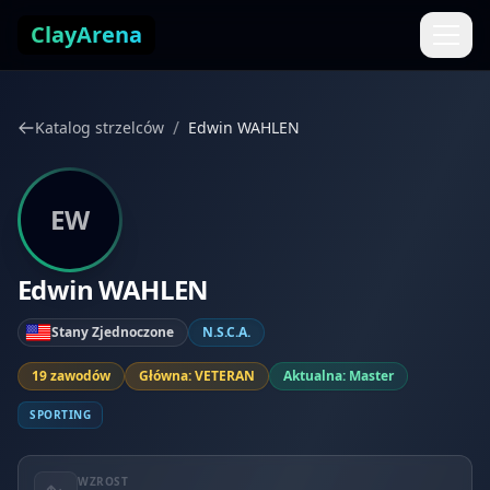
Przejdź do treści
ClayArena
/
Katalog strzelców
Edwin WAHLEN
EW
Edwin WAHLEN
Stany Zjednoczone
N.S.C.A.
19 zawodów
Główna: VETERAN
Aktualna: Master
SPORTING
WZROST