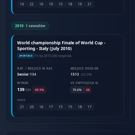
16
22
16
19
15
18
19
21
2010
|
1 zawodów
World championship Finale of World Cup -
Sporting - Italy (July 2010)
15 lip 2010
·
200 targetów
SPORTING
KAT. / MIEJSCE W KAT.
MIEJSCE OGÓLNE
Senior
134
1513
/
(33.2%)
WYNIK
VS ZWYCIĘZCA %
139
/
200
69.5%
70.6%
-58
SERIE
21
20
16
17
15
15
18
17