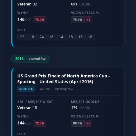
Veteran
32
691
/
(50.3%)
WYNIK
VS ZWYCIĘZCA %
146
/
200
73.0%
75.6%
-47
SERIE
22
18
24
16
14
18
16
18
2016
|
1 zawodów
US Grand Prix Finale of North America Cup -
Sporting - United States (April 2016)
15 kwi 2016
·
200 targetów
SPORTING
KAT. / MIEJSCE W KAT.
MIEJSCE OGÓLNE
Veteran
15
179
/
(62.3%)
WYNIK
VS ZWYCIĘZCA %
144
/
200
72.0%
80.4%
-35
SERIE