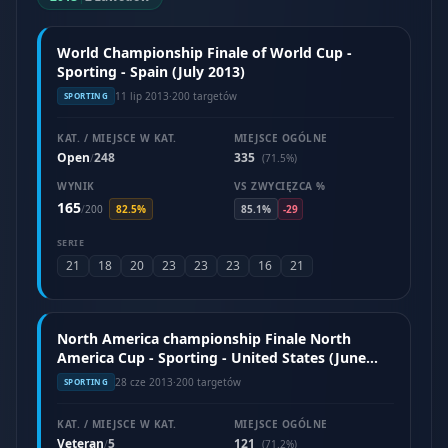
World Championship Finale of World Cup -
Sporting - Spain (July 2013)
11 lip 2013
·
200 targetów
SPORTING
KAT. / MIEJSCE W KAT.
MIEJSCE OGÓLNE
Open
248
335
/
(71.5%)
WYNIK
VS ZWYCIĘZCA %
165
/
200
82.5%
85.1%
-29
SERIE
21
18
20
23
23
23
16
21
North America championship Finale North
America Cup - Sporting - United States (June
2013)
28 cze 2013
·
200 targetów
SPORTING
KAT. / MIEJSCE W KAT.
MIEJSCE OGÓLNE
Veteran
5
121
/
(71.2%)