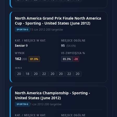
North America Grand Prix Finale North America
Cup - Sporting - United States (June 2012)
15 cze 2012
·
200 targetów
SPORTING
KAT. / MIEJSCE W KAT.
MIEJSCE OGÓLNE
Senior
9
95
/
(54.6%)
WYNIK
VS ZWYCIĘZCA %
162
/
200
81.0%
85.3%
-28
SERIE
20
18
20
22
20
20
22
20
North America Championship - Sporting -
United States (June 2012)
1 cze 2012
·
200 targetów
SPORTING
KAT. / MIEJSCE W KAT.
MIEJSCE OGÓLNE