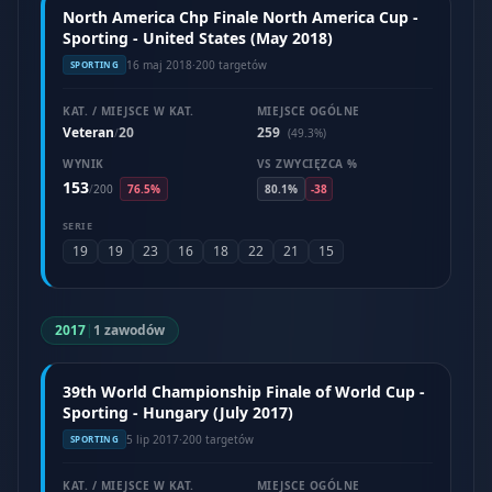
North America Chp Finale North America Cup -
Sporting - United States (May 2018)
16 maj 2018
·
200 targetów
SPORTING
KAT. / MIEJSCE W KAT.
MIEJSCE OGÓLNE
Veteran
20
259
/
(49.3%)
WYNIK
VS ZWYCIĘZCA %
153
/
200
76.5%
80.1%
-38
SERIE
19
19
23
16
18
22
21
15
2017
|
1 zawodów
39th World Championship Finale of World Cup -
Sporting - Hungary (July 2017)
5 lip 2017
·
200 targetów
SPORTING
KAT. / MIEJSCE W KAT.
MIEJSCE OGÓLNE