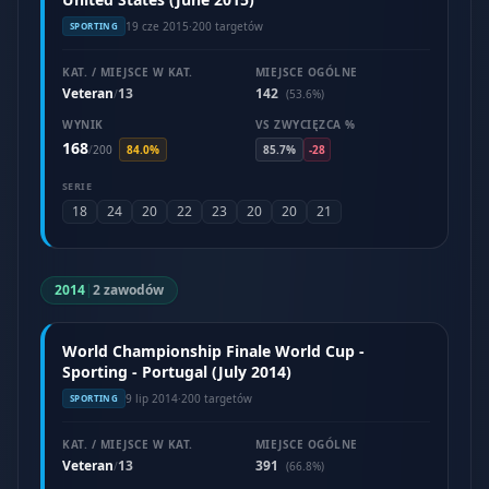
19 cze 2015
·
200 targetów
SPORTING
KAT. / MIEJSCE W KAT.
MIEJSCE OGÓLNE
Veteran
13
142
/
(53.6%)
WYNIK
VS ZWYCIĘZCA %
168
/
200
84.0%
85.7%
-28
SERIE
18
24
20
22
23
20
20
21
2014
|
2 zawodów
World Championship Finale World Cup -
Sporting - Portugal (July 2014)
9 lip 2014
·
200 targetów
SPORTING
KAT. / MIEJSCE W KAT.
MIEJSCE OGÓLNE
Veteran
13
391
/
(66.8%)