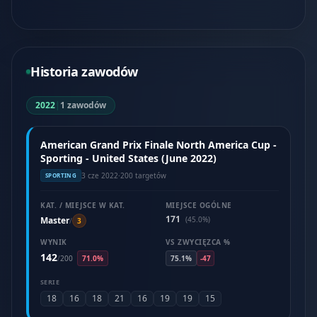
Historia zawodów
2022
|
1 zawodów
American Grand Prix Finale North America Cup -
Sporting - United States (June 2022)
3 cze 2022
·
200 targetów
SPORTING
KAT. / MIEJSCE W KAT.
MIEJSCE OGÓLNE
171
Master
(45.0%)
/
3
WYNIK
VS ZWYCIĘZCA %
142
/
200
71.0%
75.1%
-47
SERIE
18
16
18
21
16
19
19
15