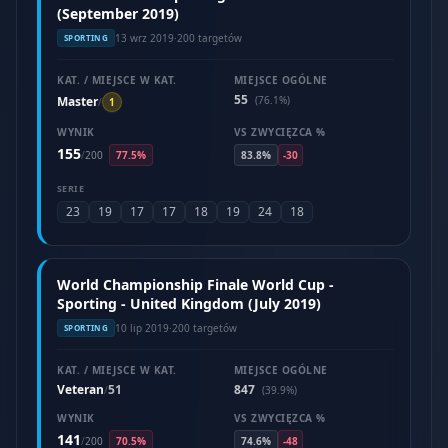
(September 2019)
13 wrz 2019
·
200 targetów
SPORTING
KAT. / MIEJSCE W KAT.
MIEJSCE OGÓLNE
55
Master
(76.1%)
/
1
WYNIK
VS ZWYCIĘZCA %
155
/
200
77.5%
83.8%
-30
SERIE
23
19
17
17
18
19
24
18
World Championship Finale World Cup -
Sporting - United Kingdom (July 2019)
10 lip 2019
·
200 targetów
SPORTING
KAT. / MIEJSCE W KAT.
MIEJSCE OGÓLNE
Veteran
51
847
/
(39.9%)
WYNIK
VS ZWYCIĘZCA %
141
/
200
70.5%
74.6%
-48