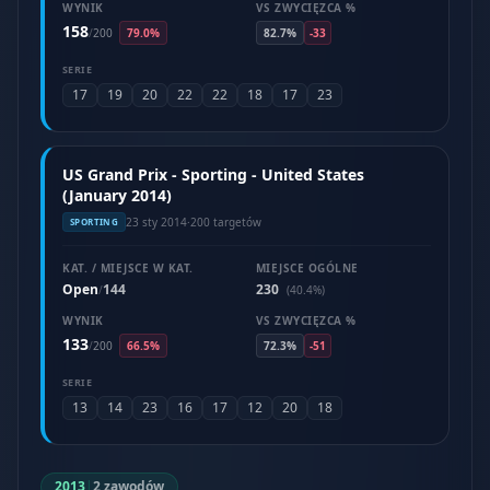
WYNIK
VS ZWYCIĘZCA %
158
/
200
79.0%
82.7%
-33
SERIE
17
19
20
22
22
18
17
23
US Grand Prix - Sporting - United States
(January 2014)
23 sty 2014
·
200 targetów
SPORTING
KAT. / MIEJSCE W KAT.
MIEJSCE OGÓLNE
Open
144
230
/
(40.4%)
WYNIK
VS ZWYCIĘZCA %
133
/
200
66.5%
72.3%
-51
SERIE
13
14
23
16
17
12
20
18
2013
|
2 zawodów