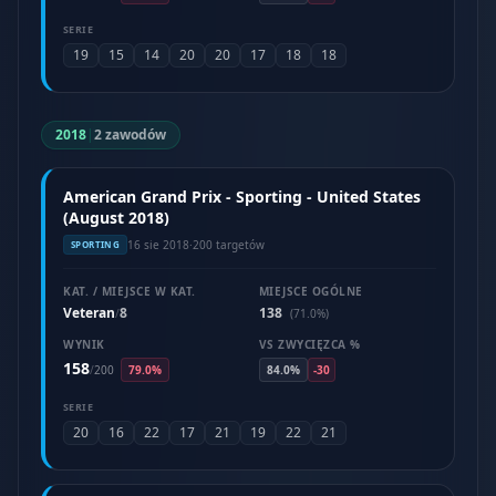
SERIE
19
15
14
20
20
17
18
18
2018
|
2 zawodów
American Grand Prix - Sporting - United States
(August 2018)
16 sie 2018
·
200 targetów
SPORTING
KAT. / MIEJSCE W KAT.
MIEJSCE OGÓLNE
Veteran
8
138
/
(71.0%)
WYNIK
VS ZWYCIĘZCA %
158
/
200
79.0%
84.0%
-30
SERIE
20
16
22
17
21
19
22
21