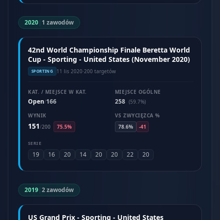
2020
|
1 zawodów
42nd World Championship Finale Beretta World
Cup - Sporting - United States (November 2020)
11 lis 2020
·
200 targetów
SPORTING
KAT. / MIEJSCE W KAT.
MIEJSCE OGÓLNE
Open
166
258
/
(59.7%)
WYNIK
VS ZWYCIĘZCA %
151
/
200
75.5%
78.6%
-41
SERIE
19
16
20
14
20
20
22
20
2019
|
2 zawodów
US Grand Prix - Sporting - United States