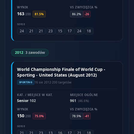
WYNIK
VS ZWYCIĘZCA %
163
/
200
81.5%
86.2%
-26
SERIE
24
21
21
23
15
17
24
18
2012
|
3 zawodów
World Championship Finale of World Cup -
Sporting - United States (August 2012)
16 sie 2012
·
200 targetów
SPORTING
KAT. / MIEJSCE W KAT.
MIEJSCE OGÓLNE
Senior
102
961
/
(46.6%)
WYNIK
VS ZWYCIĘZCA %
150
/
200
75.0%
78.5%
-41
SERIE
21
21
23
13
16
17
21
18