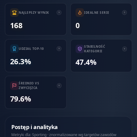
NAJLEPSZY WYNIK
IDEALNE SERIE
168
0
STABILNOŚĆ
UDZIAŁ TOP-10
KATEGORII
26.3%
47.4%
ŚREDNIO VS
ZWYCIĘZCA
79.6%
Postęp i analityka
Metryki dla: Sporting · znormalizowane wg targetów zawodów