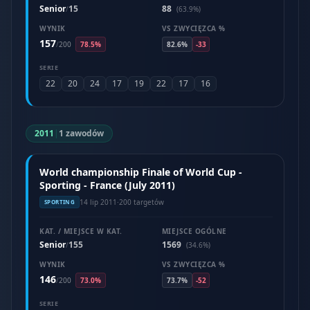
Senior
15
88
/
(63.9%)
WYNIK
VS ZWYCIĘZCA %
157
/
200
78.5%
82.6%
-33
SERIE
22
20
24
17
19
22
17
16
2011
|
1 zawodów
World championship Finale of World Cup -
Sporting - France (July 2011)
14 lip 2011
·
200 targetów
SPORTING
KAT. / MIEJSCE W KAT.
MIEJSCE OGÓLNE
Senior
155
1569
/
(34.6%)
WYNIK
VS ZWYCIĘZCA %
146
/
200
73.0%
73.7%
-52
SERIE