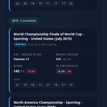
22
20
18
19
11
17
17
20
2015
|
2 zawodów
World Championship Finale of World Cup -
Sporting - United States (July 2015)
23 lip 2015
·
200 targetów
SPORTING
KAT. / MIEJSCE W KAT.
MIEJSCE OGÓLNE
Veteran
43
598
/
(46.0%)
WYNIK
VS ZWYCIĘZCA %
145
/
200
72.5%
76.3%
-45
SERIE
21
19
16
17
21
19
17
15
North America Championship - Sporting -
United States (June 2015)