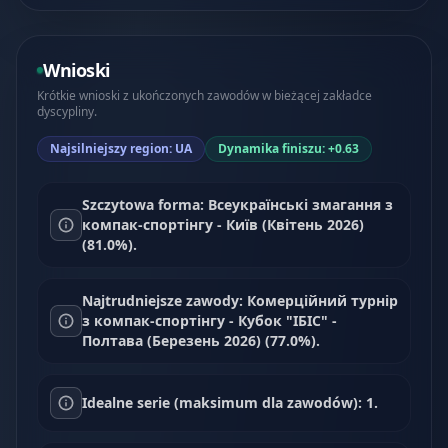
Wnioski
Krótkie wnioski z ukończonych zawodów w bieżącej zakładce
dyscypliny.
Najsilniejszy region: UA
Dynamika finiszu: +0.63
Szczytowa forma: Всеукраїнські змагання з
компак-спортінгу - Київ (Квітень 2026)
(81.0%).
Najtrudniejsze zawody: Комерційний турнір
з компак-спортінгу - Кубок "ІБІС" -
Полтава (Березень 2026) (77.0%).
Idealne serie (maksimum dla zawodów): 1.