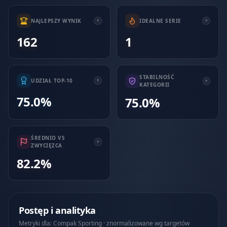
NAJLEPSZY WYNIK
IDEALNE SERIE
162
1
STABILNOŚĆ
UDZIAŁ TOP-10
KATEGORII
75.0%
75.0%
ŚREDNIO VS
ZWYCIĘZCA
82.2%
Postęp i analityka
Metryki dla: Compak Sporting · znormalizowane wg targetów