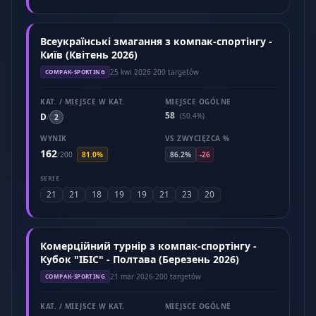
Всеукраїнські змагання з компак-спортінгу -
Київ (Квітень 2026)
25 kwi 2026
·
200 targetów
COMPAK-SPORTING
KAT. / MIEJSCE W KAT.
MIEJSCE OGÓLNE
58
D
(50.4%)
/
2
WYNIK
VS ZWYCIĘZCA %
162
/
200
81.0%
86.2%
-26
SERIE
21
21
18
19
19
21
23
20
Комерційний турнір з компак-спортінгу -
Кубок "ІБІС" - Полтава (Березень 2026)
21 mar 2026
·
200 targetów
COMPAK-SPORTING
KAT. / MIEJSCE W KAT.
MIEJSCE OGÓLNE