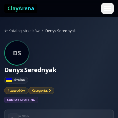
Przejdź do treści
ClayArena
/
Katalog strzelców
Denys Serednyak
DS
Denys Serednyak
Ukraina
4 zawodów
Kategoria: D
COMPAK SPORTING
WZROST