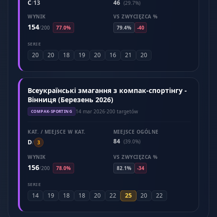
C
13
46
/
(29.7%)
WYNIK
VS ZWYCIĘZCA %
154
/
200
77.0%
79.4%
-40
SERIE
20
20
18
19
20
16
21
20
Всеукраїнські змагання з компак-спортінгу -
Вінниця (Березень 2026)
14 mar 2026
·
200 targetów
COMPAK-SPORTING
KAT. / MIEJSCE W KAT.
MIEJSCE OGÓLNE
84
D
(39.0%)
/
3
WYNIK
VS ZWYCIĘZCA %
156
/
200
78.0%
82.1%
-34
SERIE
25
14
19
18
18
20
22
20
22