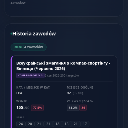
zawodów
Historia zawodów
2026
|
4 zawodów
Всеукраїнські змагання з компак-спортінгу -
Вінниця (Червень 2026)
6 cze 2026
·
200 targetów
COMPAK-SPORTING
KAT. / MIEJSCE W KAT.
MIEJSCE OGÓLNE
D
4
92
/
(35.0%)
WYNIK
VS ZWYCIĘZCA %
155
/
200
77.5%
81.2%
-36
SERIE
24
20
21
21
18
13
21
17