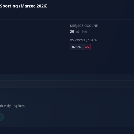
Sporting (Marzec 2026)
MIEJSCE OGÓLNE
29
(61.1%)
VS ZWYCIĘZCA %
82.9%
-25
dce dyscypliny.