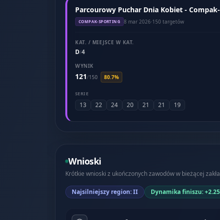
Parcourowy Puchar Dnia Kobiet - Compak-
8 mar 2026
·
150 targetów
COMPAK-SPORTING
KAT. / MIEJSCE W KAT.
D
4
/
WYNIK
121
/
150
80.7%
SERIE
13
22
24
20
21
21
19
Wnioski
Krótkie wnioski z ukończonych zawodów w bieżącej zakła
Najsilniejszy region: II
Dynamika finiszu: +2.25