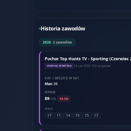
Historia zawodów
2026
|
2 zawodów
Puchar Top Hunts TV - Sporting (Czerwiec 
14 cze 2026
·
150 targetów
COMPAK-SPORTING
KAT. / MIEJSCE W KAT.
Man
36
/
WYNIK
89
/
150
59.3%
SERIE
17
11
14
15
15
17