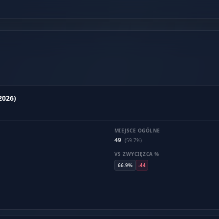
2026)
MIEJSCE OGÓLNE
49
(59.7%)
VS ZWYCIĘZCA %
66.9%
-44