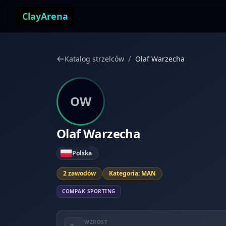
Przejdź do treści
ClayArena
/
Katalog strzelców
Olaf Warzecha
OW
Olaf Warzecha
Polska
2 zawodów
Kategoria: MAN
COMPAK SPORTING
WZROST