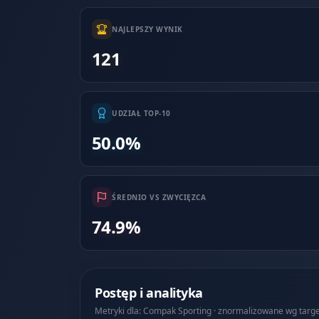
NAJLEPSZY WYNIK
121
UDZIAŁ TOP-10
50.0%
ŚREDNIO VS ZWYCIĘZCA
74.9%
Postęp i analityka
Metryki dla: Compak Sporting · znormalizowane wg tar