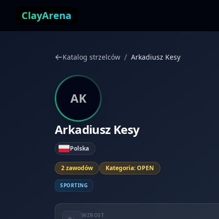
Przejdź do treści
ClayArena
/
Katalog strzelców
Arkadiusz Kesy
AK
Arkadiusz Kesy
Polska
2 zawodów
Kategoria: OPEN
SPORTING
WZROST