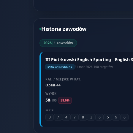
Historia zawodów
2026
|
1 zawodów
III Piotrkowski English Sporting - English
21 mar 2026
·
100 targetów
ENGLISH SPORTING
KAT. / MIEJSCE W KAT.
Open
44
/
WYNIK
58
/
100
58.0%
SERIE
3
7
4
7
8
3
6
5
9
6