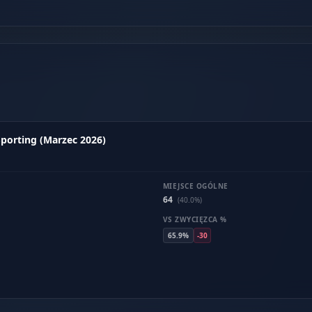
 Sporting (Marzec 2026)
MIEJSCE OGÓLNE
64
(40.0%)
VS ZWYCIĘZCA %
65.9%
-30