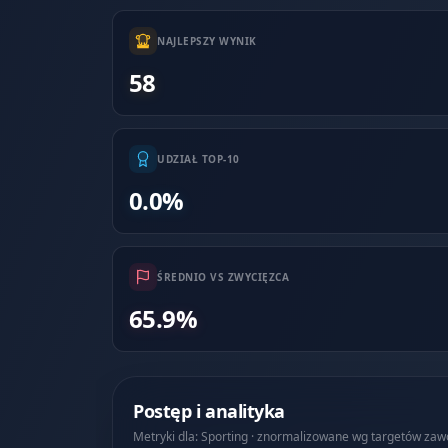
NAJLEPSZY WYNIK
58
UDZIAŁ TOP-10
0.0%
ŚREDNIO VS ZWYCIĘZCA
65.9%
Postęp i analityka
Metryki dla: Sporting · znormalizowane wg targetów za