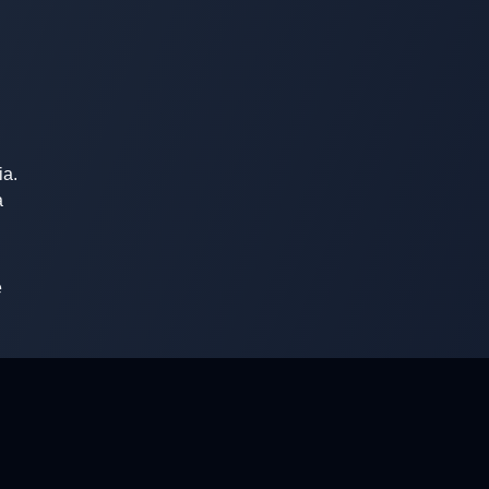
ia.
a
e