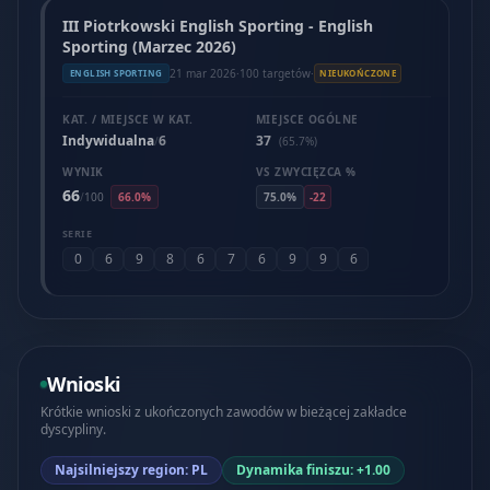
III Piotrkowski English Sporting - English
Sporting (Marzec 2026)
21 mar 2026
·
100 targetów
·
ENGLISH SPORTING
NIEUKOŃCZONE
KAT. / MIEJSCE W KAT.
MIEJSCE OGÓLNE
Indywidualna
6
37
/
(65.7%)
WYNIK
VS ZWYCIĘZCA %
66
/
100
66.0%
75.0%
-22
SERIE
0
6
9
8
6
7
6
9
9
6
Wnioski
Krótkie wnioski z ukończonych zawodów w bieżącej zakładce
dyscypliny.
Najsilniejszy region: PL
Dynamika finiszu: +1.00