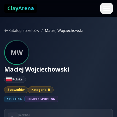
Przejdź do treści
ClayArena
/
Katalog strzelców
Maciej Wojciechowski
MW
Maciej Wojciechowski
Polska
3 zawodów
Kategoria: B
SPORTING
COMPAK SPORTING
WZROST