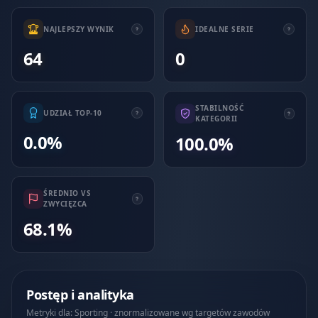
NAJLEPSZY WYNIK
IDEALNE SERIE
64
0
STABILNOŚĆ
UDZIAŁ TOP-10
KATEGORII
0.0%
100.0%
ŚREDNIO VS
ZWYCIĘZCA
68.1%
Postęp i analityka
Metryki dla: Sporting · znormalizowane wg targetów zawodów