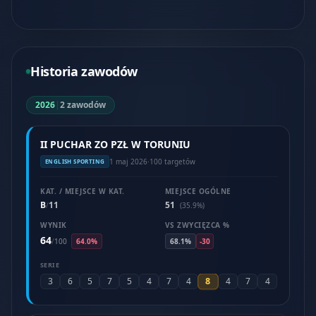
Historia zawodów
2026
|
2 zawodów
II PUCHAR ZO PZŁ W TORUNIU
1 maj 2026
·
100 targetów
ENGLISH SPORTING
KAT. / MIEJSCE W KAT.
MIEJSCE OGÓLNE
B
11
51
/
(35.9%)
WYNIK
VS ZWYCIĘZCA %
64
/
100
64.0%
68.1%
-30
SERIE
8
3
6
5
7
5
4
7
4
4
7
4