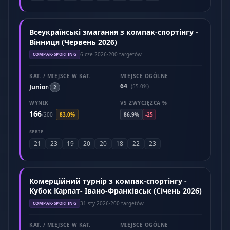
Всеукраїнські змагання з компак-спортінгу -
Вінниця (Червень 2026)
6 cze 2026
·
200 targetów
COMPAK-SPORTING
KAT. / MIEJSCE W KAT.
MIEJSCE OGÓLNE
64
Junior
(55.0%)
/
2
WYNIK
VS ZWYCIĘZCA %
166
/
200
83.0%
86.9%
-25
SERIE
21
23
19
20
20
18
22
23
Комерційний турнір з компак-спортінгу -
Кубок Карпат- Івано-Франківськ (Січень 2026)
31 sty 2026
·
200 targetów
COMPAK-SPORTING
KAT. / MIEJSCE W KAT.
MIEJSCE OGÓLNE