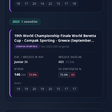
18
17
20
14
22
15
17
18
2023
|
1 zawodów
19th World Championship Finale World Beretta
Cup - Compak Sporting - Greece (September
2023)
7 wrz 2023
·
200 targetów
COMPAK-SPORTING
KAT. / MIEJSCE W KAT.
MIEJSCE OGÓLNE
Junior
36
683
/
(12.6%)
WYNIK
VS ZWYCIĘZCA %
146
/
200
73.0%
73.4%
-53
SERIE
19
19
20
19
20
15
17
17