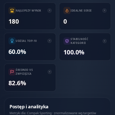
NAJLEPSZY WYNIK
IDEALNE SERIE
180
0
STABILNOŚĆ
UDZIAŁ TOP-10
KATEGORII
60.0%
100.0%
ŚREDNIO VS
ZWYCIĘZCA
82.6%
Postęp i analityka
Metryki dla: Compak Sporting · znormalizowane wg targetów