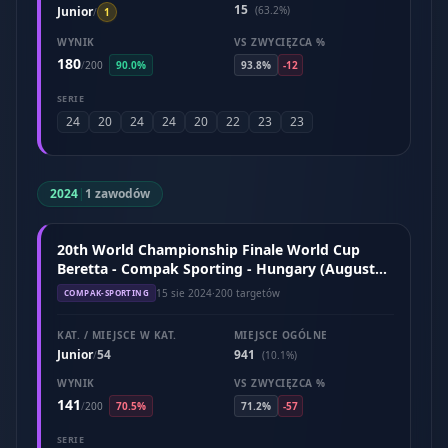
15
Junior
(63.2%)
/
1
WYNIK
VS ZWYCIĘZCA %
180
/
200
90.0%
93.8%
-12
SERIE
24
20
24
24
20
22
23
23
2024
|
1 zawodów
20th World Championship Finale World Cup
Beretta - Compak Sporting - Hungary (August
2024)
15 sie 2024
·
200 targetów
COMPAK-SPORTING
KAT. / MIEJSCE W KAT.
MIEJSCE OGÓLNE
Junior
54
941
/
(10.1%)
WYNIK
VS ZWYCIĘZCA %
141
/
200
70.5%
71.2%
-57
SERIE