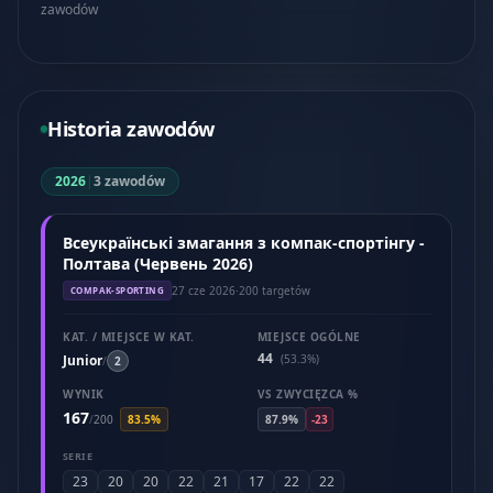
zawodów
Historia zawodów
2026
|
3 zawodów
Всеукраїнські змагання з компак-спортінгу -
Полтава (Червень 2026)
27 cze 2026
·
200 targetów
COMPAK-SPORTING
KAT. / MIEJSCE W KAT.
MIEJSCE OGÓLNE
44
Junior
(53.3%)
/
2
WYNIK
VS ZWYCIĘZCA %
167
/
200
83.5%
87.9%
-23
SERIE
23
20
20
22
21
17
22
22