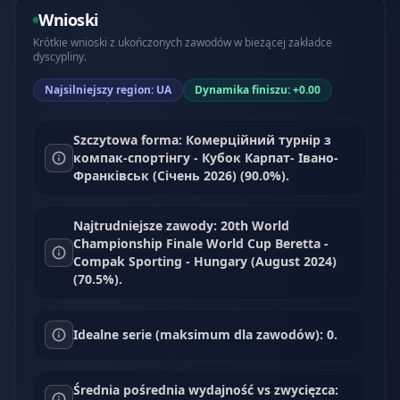
Wnioski
Krótkie wnioski z ukończonych zawodów w bieżącej zakładce
dyscypliny.
Najsilniejszy region: UA
Dynamika finiszu: +0.00
Szczytowa forma: Комерційний турнір з
компак-спортінгу - Кубок Карпат- Івано-
Франківськ (Січень 2026) (90.0%).
Najtrudniejsze zawody: 20th World
Championship Finale World Cup Beretta -
Compak Sporting - Hungary (August 2024)
(70.5%).
Idealne serie (maksimum dla zawodów): 0.
Średnia pośrednia wydajność vs zwycięzca: