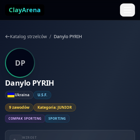
Przejdź do treści
ClayArena
/
Katalog strzelców
Danylo PYRIH
DP
Danylo PYRIH
Ukraina
U.S.F.
9 zawodów
Kategoria: JUNIOR
COMPAK SPORTING
SPORTING
WZROST